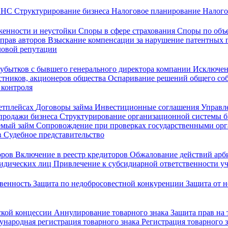
 ФНС
Структурирование бизнеса
Налоговое планирование
Налого
женности и неустойки
Споры в сфере страхования
Споры по объ
 прав авторов
Взыскание компенсации за нарушение патентных 
ловой репутации
убытков с бывшего генерального директора компании
Исключен
стников, акционеров общества
Оспаривание решений общего со
 контроля
кетплейсах
Договоры займа
Инвестиционные соглашения
Управл
продажи бизнеса
Структурирование организационной системы 
емый займ
Сопровождение при проверках государственными ор
в
Судебное представительство
оров
Включение в реестр кредиторов
Обжалование действий ар
ридических лиц
Привлечение к субсидиарной ответственности уч
твенность
Защита по недобросовестной конкуренции
Защита от 
ской концессии
Аннулирование товарного знака
Защита прав на
народная регистрация товарного знака
Регистрация товарного 