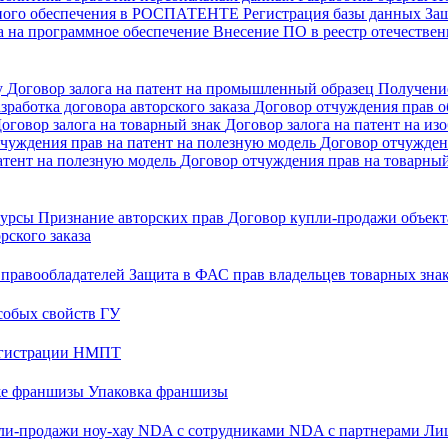
много обеспечения в РОСПАТЕНТЕ
Регистрация базы данных
За
а на программное обеспечение
Внесение ПО в реестр отечеств
у
Договор залога на патент на промышленный образец
Получени
зработка договора авторского заказа
Договор отчуждения прав об
оговор залога на товарный знак
Договор залога на патент на из
чуждения прав на патент на полезную модель
Договор отчужден
атент на полезную модель
Договор отчуждения прав на товарны
 курсы
Признание авторских прав
Договор купли-продажи объекта
рского заказа
 правообладателей
Защита в ФАС прав владельцев товарных зна
собых свойств ГУ
регистрации НМПТ
же франшизы
Упаковка франшизы
ли-продажи ноу-хау
NDA с сотрудниками
NDA с партнерами
Лиц