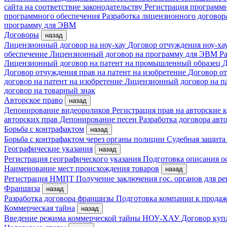
сайта на соответствие законодательству
Регистрация програм
программного обеспечения
Разработка лицензионного договор
программу для ЭВМ
Договоры
назад
Лицензионный договор на ноу-хау
Договор отчуждения ноу-ха
обеспечение
Лицензионный договор на программу для ЭВМ
Ра
Лицензионный договор на патент на промышленный образец
Д
Договор отчуждения прав на патент на изобретение
Договор от
договор на патент на изобретение
Лицензионный договор на п
договор на товарный знак
Авторское право
назад
Депонирование видеороликов
Регистрация прав на авторские
авторских прав
Депонирование песен
Разработка договора авто
Борьба с контрафактом
назад
Борьба с контрафактом через органы полиции
Судебная защита
Географические указания
назад
Регистрация географического указания
Подготовка описания о
Наименование мест происхождения товаров
назад
Регистрация НМПТ
Получение заключения гос. органов для 
Франшиза
назад
Разработка договора франшизы
Подготовка компании к прода
Коммерческая тайна
назад
Введение режима коммерческой тайны
НОУ-ХАУ
Договор куп