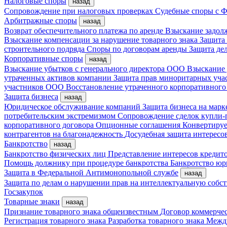
Налоговые споры
назад
Сопровождение при налоговых проверках
Судебные споры с
Арбитражные споры
назад
Возврат обеспечительного платежа по аренде
Взыскание задол
Взыскание компенсации за нарушение товарного знака
Защита
строительного подряда
Споры по договорам аренды
Защита де
Корпоративные споры
назад
Взыскание убытков с генерального директора ООО
Взыскание 
утраченных активов компании
Защита прав миноритарных уча
участников ООО
Восстановление утраченного корпоративного
Защита бизнеса
назад
Юридическое обслуживание компаний
Защита бизнеса на мар
потребительским экстремизмом
Сопровождение сделок купли-
корпоративного договора
Опционные соглашения
Конвертиру
контрагентов на благонадежность
Досудебная защита интересо
Банкротство
назад
Банкротство физических лиц
Представление интересов кредит
Помощь должнику при процедуре банкротства
Банкротство ю
Защита в Федеральной Антимонопольной службе
назад
Защита по делам о нарушении прав на интеллектуальную собс
Госзакупок
Товарные знаки
назад
Признание товарного знака общеизвестным
Договор коммерче
Регистрация товарного знака
Разработка товарного знака
Между