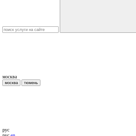
москва
москва
тюмень
рус
рус
en