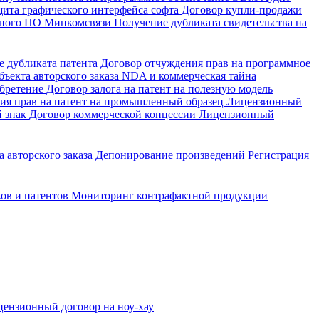
щита графического интерфейса софта
Договор купли-продажи
енного ПО Минкомсвязи
Получение дубликата свидетельства на
е дубликата патента
Договор отчуждения прав на программное
ъекта авторского заказа
NDA и коммерческая тайна
обретение
Договор залога на патент на полезную модель
ия прав на патент на промышленный образец
Лицензионный
й знак
Договор коммерческой концессии
Лицензионный
 авторского заказа
Депонирование произведений
Регистрация
ков и патентов
Мониторинг контрафактной продукции
ензионный договор на ноу-хау