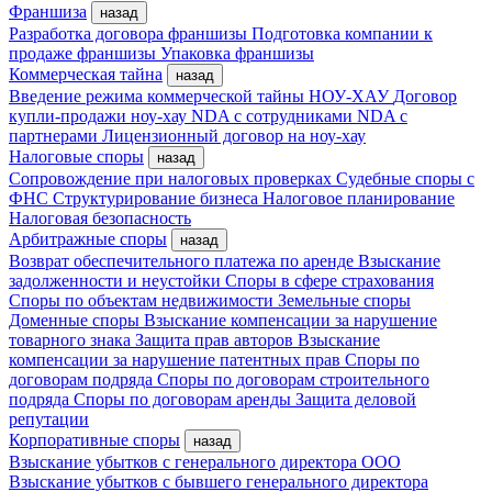
Франшиза
назад
Разработка договора франшизы
Подготовка компании к
продаже франшизы
Упаковка франшизы
Коммерческая тайна
назад
Введение режима коммерческой тайны
НОУ-ХАУ
Договор
купли-продажи ноу-хау
NDA с сотрудниками
NDA с
партнерами
Лицензионный договор на ноу-хау
Налоговые споры
назад
Сопровождение при налоговых проверках
Судебные споры с
ФНС
Структурирование бизнеса
Налоговое планирование
Налоговая безопасность
Арбитражные споры
назад
Возврат обеспечительного платежа по аренде
Взыскание
задолженности и неустойки
Споры в сфере страхования
Споры по объектам недвижимости
Земельные споры
Доменные споры
Взыскание компенсации за нарушение
товарного знака
Защита прав авторов
Взыскание
компенсации за нарушение патентных прав
Споры по
договорам подряда
Споры по договорам строительного
подряда
Споры по договорам аренды
Защита деловой
репутации
Корпоративные споры
назад
Взыскание убытков с генерального директора ООО
Взыскание убытков с бывшего генерального директора