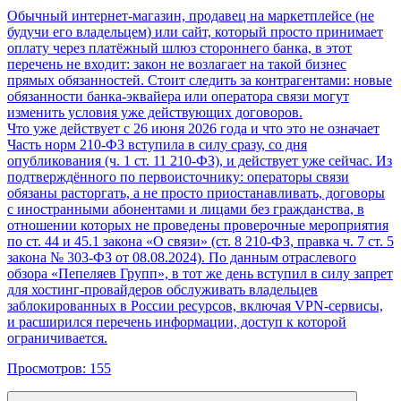
Обычный интернет-магазин, продавец на маркетплейсе (не
будучи его владельцем) или сайт, который просто принимает
оплату через платёжный шлюз стороннего банка, в этот
перечень не входит: закон не возлагает на такой бизнес
прямых обязанностей. Стоит следить за контрагентами: новые
обязанности банка-эквайера или оператора связи могут
изменить условия уже действующих договоров.
Что уже действует с 26 июня 2026 года и что это не означает
Часть норм 210-ФЗ вступила в силу сразу, со дня
опубликования (ч. 1 ст. 11 210-ФЗ), и действует уже сейчас. Из
подтверждённого по первоисточнику: операторы связи
обязаны расторгать, а не просто приостанавливать, договоры
с иностранными абонентами и лицами без гражданства, в
отношении которых не проведены проверочные мероприятия
по ст. 44 и 45.1 закона «О связи» (ст. 8 210-ФЗ, правка ч. 7 ст. 5
закона № 303-ФЗ от 08.08.2024). По данным отраслевого
обзора «Пепеляев Групп», в тот же день вступил в силу запрет
для хостинг-провайдеров обслуживать владельцев
заблокированных в России ресурсов, включая VPN-сервисы,
и расширился перечень информации, доступ к которой
ограничивается.
Просмотров:
155