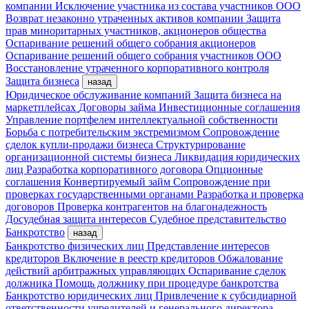
компании
Исключение участника из состава участников ООО
Возврат незаконно утраченных активов компании
Защита
прав миноритарных участников, акционеров общества
Оспаривание решений общего собрания акционеров
Оспаривание решений общего собрания участников ООО
Восстановление утраченного корпоративного контроля
Защита бизнеса
назад
Юридическое обслуживание компаний
Защита бизнеса на
маркетплейсах
Договоры займа
Инвестиционные соглашения
Управление портфелем интеллектуальной собственности
Борьба с потребительским экстремизмом
Сопровождение
сделок купли-продажи бизнеса
Структурирование
организационной системы бизнеса
Ликвидация юридических
лиц
Разработка корпоративного договора
Опционные
соглашения
Конвертируемый займ
Сопровождение при
проверках государственными органами
Разработка и проверка
договоров
Проверка контрагентов на благонадежность
Досудебная защита интересов
Судебное представительство
Банкротство
назад
Банкротство физических лиц
Представление интересов
кредиторов
Включение в реестр кредиторов
Обжалование
действий арбитражных управляющих
Оспаривание сделок
должника
Помощь должнику при процедуре банкротства
Банкротство юридических лиц
Привлечение к субсидиарной
ответственности учредителей и генерального директора