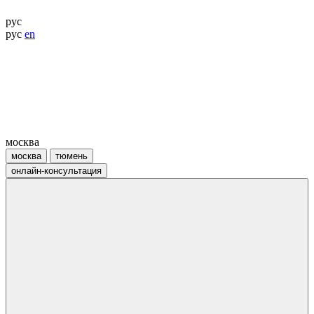
рус
рус
en
москва
москва
тюмень
онлайн-консультация