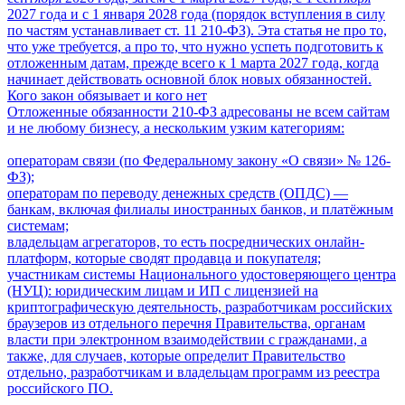
2027 года и с 1 января 2028 года (порядок вступления в силу
по частям устанавливает ст. 11 210-ФЗ). Эта статья не про то,
что уже требуется, а про то, что нужно успеть подготовить к
отложенным датам, прежде всего к 1 марта 2027 года, когда
начинает действовать основной блок новых обязанностей.
Кого закон обязывает и кого нет
Отложенные обязанности 210-ФЗ адресованы не всем сайтам
и не любому бизнесу, а нескольким узким категориям:
операторам связи (по Федеральному закону «О связи» № 126-
ФЗ);
операторам по переводу денежных средств (ОПДС) —
банкам, включая филиалы иностранных банков, и платёжным
системам;
владельцам агрегаторов, то есть посреднических онлайн-
платформ, которые сводят продавца и покупателя;
участникам системы Национального удостоверяющего центра
(НУЦ): юридическим лицам и ИП с лицензией на
криптографическую деятельность, разработчикам российских
браузеров из отдельного перечня Правительства, органам
власти при электронном взаимодействии с гражданами, а
также, для случаев, которые определит Правительство
отдельно, разработчикам и владельцам программ из реестра
российского ПО.