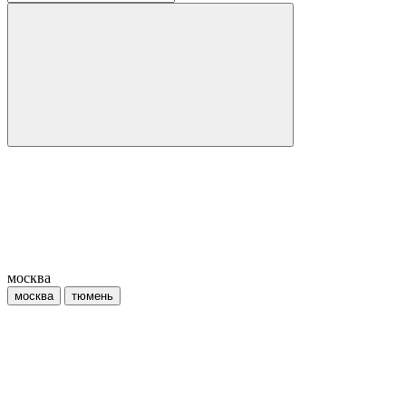
москва
москва
тюмень