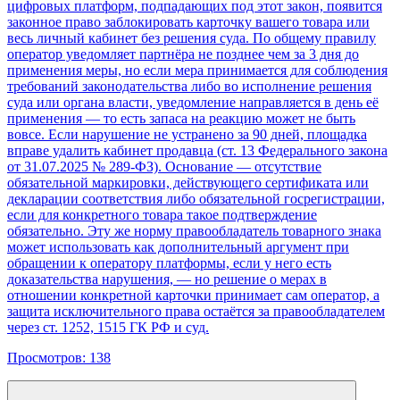
цифровых платформ, подпадающих под этот закон, появится
законное право заблокировать карточку вашего товара или
весь личный кабинет без решения суда. По общему правилу
оператор уведомляет партнёра не позднее чем за 3 дня до
применения меры, но если мера принимается для соблюдения
требований законодательства либо во исполнение решения
суда или органа власти, уведомление направляется в день её
применения — то есть запаса на реакцию может не быть
вовсе. Если нарушение не устранено за 90 дней, площадка
вправе удалить кабинет продавца (ст. 13 Федерального закона
от 31.07.2025 № 289-ФЗ). Основание — отсутствие
обязательной маркировки, действующего сертификата или
декларации соответствия либо обязательной госрегистрации,
если для конкретного товара такое подтверждение
обязательно. Эту же норму правообладатель товарного знака
может использовать как дополнительный аргумент при
обращении к оператору платформы, если у него есть
доказательства нарушения, — но решение о мерах в
отношении конкретной карточки принимает сам оператор, а
защита исключительного права остаётся за правообладателем
через ст. 1252, 1515 ГК РФ и суд.
Просмотров:
138