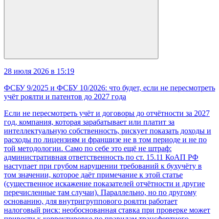
28 июля 2026 в 15:19
ФСБУ 9/2025 и ФСБУ 10/2026: что будет, если не пересмотреть
учёт роялти и патентов до 2027 года
Если не пересмотреть учёт и договоры до отчётности за 2027
год, компания, которая зарабатывает или платит за
интеллектуальную собственность, рискует показать доходы и
расходы по лицензиям и франшизе не в том периоде и не по
той методологии. Само по себе это ещё не штраф:
административная ответственность по ст. 15.11 КоАП РФ
наступает при грубом нарушении требований к бухучёту в
том значении, которое даёт примечание к этой статье
(существенное искажение показателей отчётности и другие
перечисленные там случаи). Параллельно, но по другому
основанию, для внутригруппового роялти работает
налоговый риск: необоснованная ставка при проверке может
привести к корректировке по правилам трансфертного