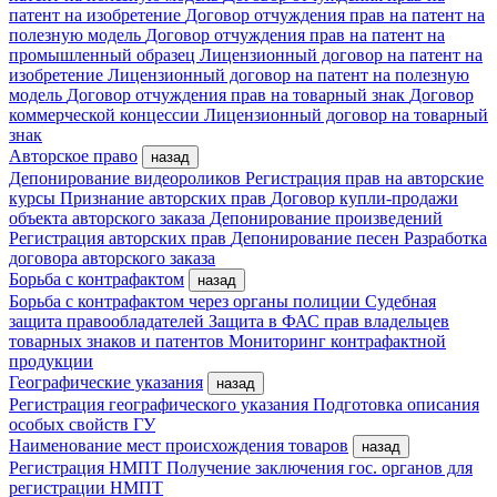
патент на изобретение
Договор отчуждения прав на патент на
полезную модель
Договор отчуждения прав на патент на
промышленный образец
Лицензионный договор на патент на
изобретение
Лицензионный договор на патент на полезную
модель
Договор отчуждения прав на товарный знак
Договор
коммерческой концессии
Лицензионный договор на товарный
знак
Авторское право
назад
Депонирование видеороликов
Регистрация прав на авторские
курсы
Признание авторских прав
Договор купли-продажи
объекта авторского заказа
Депонирование произведений
Регистрация авторских прав
Депонирование песен
Разработка
договора авторского заказа
Борьба с контрафактом
назад
Борьба с контрафактом через органы полиции
Судебная
защита правообладателей
Защита в ФАС прав владельцев
товарных знаков и патентов
Мониторинг контрафактной
продукции
Географические указания
назад
Регистрация географического указания
Подготовка описания
особых свойств ГУ
Наименование мест происхождения товаров
назад
Регистрация НМПТ
Получение заключения гос. органов для
регистрации НМПТ