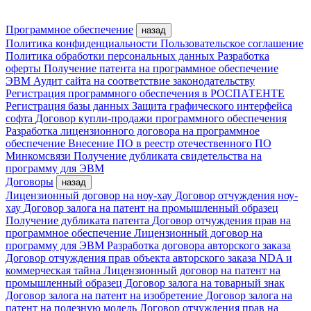
Программное обеспечение
назад
Политика конфиденциальности
Пользовательское соглашение
Политика обработки персональных данных
Разработка
оферты
Получение патента на программное обеспечение
ЭВМ
Аудит сайта на соответствие законодательству
Регистрация программного обеспечения в РОСПАТЕНТЕ
Регистрация базы данных
Защита графического интерфейса
софта
Договор купли-продажи программного обеспечения
Разработка лицензионного договора на программное
обеспечение
Внесение ПО в реестр отечественного ПО
Минкомсвязи
Получение дубликата свидетельства на
программу для ЭВМ
Договоры
назад
Лицензионный договор на ноу-хау
Договор отчуждения ноу-
хау
Договор залога на патент на промышленный образец
Получение дубликата патента
Договор отчуждения прав на
программное обеспечение
Лицензионный договор на
программу для ЭВМ
Разработка договора авторского заказа
Договор отчуждения прав объекта авторского заказа
NDA и
коммерческая тайна
Лицензионный договор на патент на
промышленный образец
Договор залога на товарный знак
Договор залога на патент на изобретение
Договор залога на
патент на полезную модель
Договор отчуждения прав на