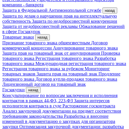
компании - банкрота
Защита в Федеральной Антимонопольной службе
назад
Защита по делам о нарушении прав на интеллектуальную
собственность
Защита по недобросовестной конкуренции
Защита от недобросовестной рекламы
Обжалование решений
в сфере Госзакупок
Товарные знаки
назад
Признание товарного знака общеизвестным
Договор
коммерческой концессии
Аннулирование товарного знака
Защита прав на товарный знак от аннулирования
Проверка
товарного знака
Регистрация товарного знака
Разработка
товарного знака
Международная регистрация товарного знака
Регистрация товарного знака за рубежом
Мониторинг
товарных знаков
Защита прав на товарный знак
Продление
товарного знака
Договор купли-продажи товарного знака
Лицензионный договор на товарный знак
Госзакупки
назад
Консультирование по вопросам заключения и исполнения
контрактов в рамках 44-ФЗ, 223-ФЗ
Защита интересов
исполнителя контракта в суде
Расторжение госконтракта
Анализ закупочной документации на предмет соответствия
требованиям законодательства
Разработка и внесение
изменений в документацию о закупках для организатора
закупки
Оптимизация закупочной документации: разработка