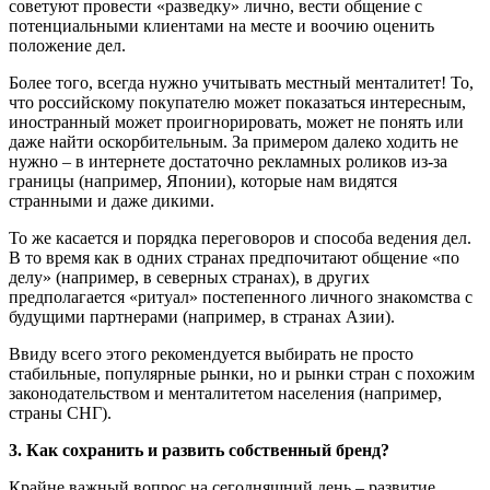
советуют провести «разведку» лично, вести общение с
потенциальными клиентами на месте и воочию оценить
положение дел.
Более того, всегда нужно учитывать местный менталитет! То,
что российскому покупателю может показаться интересным,
иностранный может проигнорировать, может не понять или
даже найти оскорбительным. За примером далеко ходить не
нужно – в интернете достаточно рекламных роликов из-за
границы (например, Японии), которые нам видятся
странными и даже дикими.
То же касается и порядка переговоров и способа ведения дел.
В то время как в одних странах предпочитают общение «по
делу» (например, в северных странах), в других
предполагается «ритуал» постепенного личного знакомства с
будущими партнерами (например, в странах Азии).
Ввиду всего этого рекомендуется выбирать не просто
стабильные, популярные рынки, но и рынки стран с похожим
законодательством и менталитетом населения (например,
страны СНГ).
3. Как сохранить и развить собственный бренд?
Крайне важный вопрос на сегодняшний день – развитие