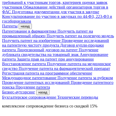
требований к участникам торгов, критериев оценки заявок
участников
Обжалование действий организаторов торгов в
ФАС
Подготовка документации для участия в закупке
Консультирование по участию в закупках по 44-ФЗ, 223-ФЗ и
гособоронзаказа
Патенты
назад
Патентование в фармацевтике
Получить патент на
промышленный образец
Получить патент на полезную модель
Получить патент на изобретение
Проведение исследований
на патентную чистоту продукта
Договор купли-продажи
патента
Лицензионный договор на патент
Получение
дубликата свидетельства на товарный знак
Аннулирование
патента
Защита прав на патент при аннулировании
Восстановление патента
Получение патента на медицинское
средство
Получение патента на фармацевтический препарат
Регистрация патента на программное обеспечение
Международное патентование
Получение патента за рубежом
Проведение патентных исследований
Проведение патентного
поиска
Продление патента
Бизнес-аутсорсинг
назад
Бухгалтерское сопровождение
Технические переводы
комплексное сопровождение бизнеса со скидкой 15%