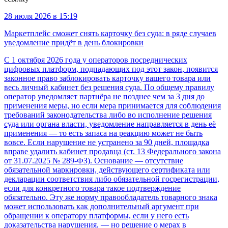
28 июля 2026 в 15:19
Маркетплейс сможет снять карточку без суда: в ряде случаев
уведомление придёт в день блокировки
С 1 октября 2026 года у операторов посреднических
цифровых платформ, подпадающих под этот закон, появится
законное право заблокировать карточку вашего товара или
весь личный кабинет без решения суда. По общему правилу
оператор уведомляет партнёра не позднее чем за 3 дня до
применения меры, но если мера принимается для соблюдения
требований законодательства либо во исполнение решения
суда или органа власти, уведомление направляется в день её
применения — то есть запаса на реакцию может не быть
вовсе. Если нарушение не устранено за 90 дней, площадка
вправе удалить кабинет продавца (ст. 13 Федерального закона
от 31.07.2025 № 289-ФЗ). Основание — отсутствие
обязательной маркировки, действующего сертификата или
декларации соответствия либо обязательной госрегистрации,
если для конкретного товара такое подтверждение
обязательно. Эту же норму правообладатель товарного знака
может использовать как дополнительный аргумент при
обращении к оператору платформы, если у него есть
доказательства нарушения, — но решение о мерах в