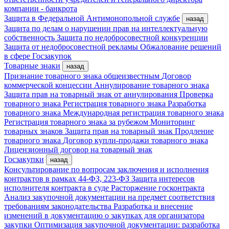
компании - банкрота
Защита в Федеральной Антимонопольной службе
назад
Защита по делам о нарушении прав на интеллектуальную
собственность
Защита по недобросовестной конкуренции
Защита от недобросовестной рекламы
Обжалование решений
в сфере Госзакупок
Товарные знаки
назад
Признание товарного знака общеизвестным
Договор
коммерческой концессии
Аннулирование товарного знака
Защита прав на товарный знак от аннулирования
Проверка
товарного знака
Регистрация товарного знака
Разработка
товарного знака
Международная регистрация товарного знака
Регистрация товарного знака за рубежом
Мониторинг
товарных знаков
Защита прав на товарный знак
Продление
товарного знака
Договор купли-продажи товарного знака
Лицензионный договор на товарный знак
Госзакупки
назад
Консультирование по вопросам заключения и исполнения
контрактов в рамках 44-ФЗ, 223-ФЗ
Защита интересов
исполнителя контракта в суде
Расторжение госконтракта
Анализ закупочной документации на предмет соответствия
требованиям законодательства
Разработка и внесение
изменений в документацию о закупках для организатора
закупки
Оптимизация закупочной документации: разработка