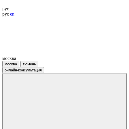
рус
рус
en
москва
москва
тюмень
онлайн-консультация