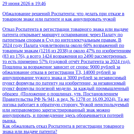
29 июня 2026 в 19:46
Обжалование решений Роспатента: что делать при отказе в
товарном знаке или патенте и как аннулировать чужой
Отказ Роспатента в регистрации товарного знака или выдаче
патента открывает маршрут оспаривания: через Палату по
патентным спорам в Суд по интеллектуальным правам. В
2024 году Палата удовлетворила около 60% возражений по
товарным знакам (1216 из 2038) и около 47% по изобретениям
(83 из 176), а всего 1424 возражения из 2490 рассмотренных,
то есть примерно 57% (годовой отчёт Роспатента за 2024 год).
Пошлина за возражение зависит от спора: 9000 рублей за
обжалование отказа в регистрации ТЗ, 14000 рублей за
аннулирование чужого знака и 3000 рублей за независимый
пункт формулы по патенту на изобретение, за независимый
пункт формулы полезной модели, за каждый промышленный
образец (Положение о пошлинах, утв. Постановлением
Правительства РФ № 941, в ред. № 1278 от 16.09.2024). Та же
логика работает в обратную сторону. Чужой неиспользуемый
или неправомерно зарегистрированный знак можно
аннулировать, и промедление здесь оборачивается потерей
рынка.
Как обжаловать отказ Роспатента в регистрации товарного
знака или выдаче патента?