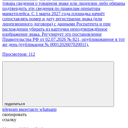
товара сведения о товарном знаке или лицензии либо обязаны
подтвердить эти сведения по правилам оператора
маркетплейса. С 1 марта 2027 года площадка начнёт
сопоставлять номер и дату регистрации знака (или
лицензионного договора) с данными Роспатента и при
расхождении убирать из карточки неподтверждённое
изображение знака. Регулирует это постановление
Правительства РФ от 02.07.2026 № 821, опубликованное в тот
же день (публикация № 0001202607020011).
Просмотров:
112
поделиться
telegram
вконтакте
whatsapp
скопировать
ссылку