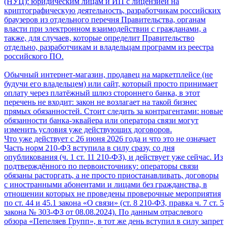
(НУЦ): юридическим лицам и ИП с лицензией на
криптографическую деятельность, разработчикам российских
браузеров из отдельного перечня Правительства, органам
власти при электронном взаимодействии с гражданами, а
также, для случаев, которые определит Правительство
отдельно, разработчикам и владельцам программ из реестра
российского ПО.
Обычный интернет-магазин, продавец на маркетплейсе (не
будучи его владельцем) или сайт, который просто принимает
оплату через платёжный шлюз стороннего банка, в этот
перечень не входит: закон не возлагает на такой бизнес
прямых обязанностей. Стоит следить за контрагентами: новые
обязанности банка-эквайера или оператора связи могут
изменить условия уже действующих договоров.
Что уже действует с 26 июня 2026 года и что это не означает
Часть норм 210-ФЗ вступила в силу сразу, со дня
опубликования (ч. 1 ст. 11 210-ФЗ), и действует уже сейчас. Из
подтверждённого по первоисточнику: операторы связи
обязаны расторгать, а не просто приостанавливать, договоры
с иностранными абонентами и лицами без гражданства, в
отношении которых не проведены проверочные мероприятия
по ст. 44 и 45.1 закона «О связи» (ст. 8 210-ФЗ, правка ч. 7 ст. 5
закона № 303-ФЗ от 08.08.2024). По данным отраслевого
обзора «Пепеляев Групп», в тот же день вступил в силу запрет