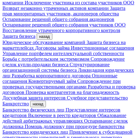
компании
Исключение участника из состава участников ООО
Возврат незаконно утраченных активов компании
Защита
прав миноритарных участников, акционеров общества
Оспаривание решений общего собрания акционеров
Оспаривание решений общего собрания участников ООО
Восстановление утраченного корпоративного контроля
Защита бизнеса
назад
Юридическое обслуживание компаний
Защита бизнеса на
маркетплейсах
Договоры займа
Инвестиционные соглашения
Управление портфелем интеллектуальной собственности
Борьба с потребительским экстремизмом
Сопровождение
сделок купли-продажи бизнеса
Структурирование
организационной системы бизнеса
Ликвидация юридических
лиц
Разработка корпоративного договора
Опционные
соглашения
Конвертируемый займ
Сопровождение при
проверках государственными органами
Разработка и проверка
договоров
Проверка контрагентов на благонадежность
Досудебная защита интересов
Судебное представительство
Банкротство
назад
Банкротство физических лиц
Представление интересов
кредиторов
Включение в реестр кредиторов
Обжалование
действий арбитражных управляющих
Оспаривание сделок
должника
Помощь должнику при процедуре банкротства
Банкротство юридических лиц
Привлечение к субсидиарной
ответственности учредителей и генерального директора