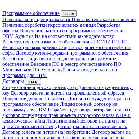
Программное обеспечение
назад
Политика конфиденциальности
Пользовательское соглашение
Политика обработки персональных данных
Разработка
оферты
Получение патента на программное обеспечение
ЭВМ
Аудит сайта на соответствие законодательству
Регистрация программного обеспечения в РОСПАТЕНТЕ
Регистрация базы данных
Защита графического интерфейса
софта
Договор купли-продажи программного обеспечения
Разработка лицензионного договора на программное
обеспечение
Внесение ПО в реестр отечественного ПО
Минкомсвязи
Получение дубликата свидетельства на
программу для ЭВМ
Договоры
назад
Лицензионный договор на ноу-хау
Договор отчуждения ноу-
хау
Договор залога на патент на промышленный образец
Получение дубликата патента
Договор отчуждения прав на
программное обеспечение
Лицензионный договор на
программу для ЭВМ
Разработка договора авторского заказа
Договор отчуждения прав объекта авторского заказа
NDA и
коммерческая тайна
Лицензионный договор на патент на
промышленный образец
Договор залога на товарный знак
Договор залога на патент на изобретение
Договор залога на
патент на полезную модель
Договор отчуждения прав на