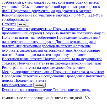
требований к участникам торгов, критериев оценки заявок
участников
Обжалование действий организаторов торгов в
ФАС
Подготовка документации для участия в закупке
Консультирование по участию в закупках по 44-ФЗ, 223-ФЗ и
гособоронзаказа
Патенты
назад
Патентование в фармацевтике
Получить патент на
промышленный образец
Получить патент на полезную модель
Получить патент на изобретение
Проведение исследований
на патентную чистоту продукта
Договор купли-продажи
патента
Лицензионный договор на патент
Получение
дубликата свидетельства на товарный знак
Аннулирование
патента
Защита прав на патент при аннулировании
Восстановление патента
Получение патента на медицинское
средство
Получение патента на фармацевтический препарат
Регистрация патента на программное обеспечение
Международное патентование
Получение патента за рубежом
Проведение патентных исследований
Проведение патентного
поиска
Продление патента
Бизнес-аутсорсинг
назад
Бухгалтерское сопровождение
Технические переводы
комплексное сопровождение бизнеса со скидкой 15%