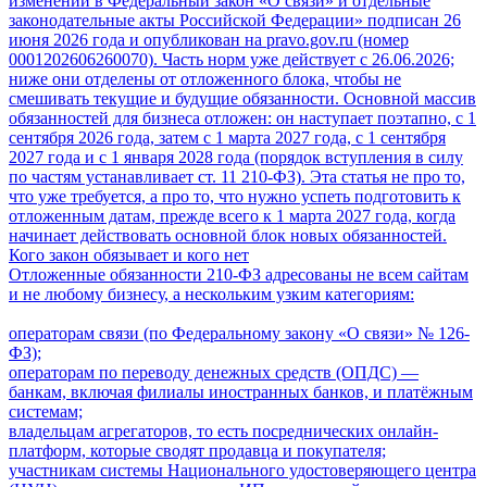
изменений в Федеральный закон «О связи» и отдельные
законодательные акты Российской Федерации» подписан 26
июня 2026 года и опубликован на pravo.gov.ru (номер
0001202606260070). Часть норм уже действует с 26.06.2026;
ниже они отделены от отложенного блока, чтобы не
смешивать текущие и будущие обязанности. Основной массив
обязанностей для бизнеса отложен: он наступает поэтапно, с 1
сентября 2026 года, затем с 1 марта 2027 года, с 1 сентября
2027 года и с 1 января 2028 года (порядок вступления в силу
по частям устанавливает ст. 11 210-ФЗ). Эта статья не про то,
что уже требуется, а про то, что нужно успеть подготовить к
отложенным датам, прежде всего к 1 марта 2027 года, когда
начинает действовать основной блок новых обязанностей.
Кого закон обязывает и кого нет
Отложенные обязанности 210-ФЗ адресованы не всем сайтам
и не любому бизнесу, а нескольким узким категориям:
операторам связи (по Федеральному закону «О связи» № 126-
ФЗ);
операторам по переводу денежных средств (ОПДС) —
банкам, включая филиалы иностранных банков, и платёжным
системам;
владельцам агрегаторов, то есть посреднических онлайн-
платформ, которые сводят продавца и покупателя;
участникам системы Национального удостоверяющего центра