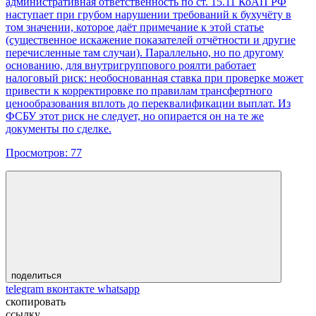
административная ответственность по ст. 15.11 КоАП РФ
наступает при грубом нарушении требований к бухучёту в
том значении, которое даёт примечание к этой статье
(существенное искажение показателей отчётности и другие
перечисленные там случаи). Параллельно, но по другому
основанию, для внутригруппового роялти работает
налоговый риск: необоснованная ставка при проверке может
привести к корректировке по правилам трансфертного
ценообразования вплоть до переквалификации выплат. Из
ФСБУ этот риск не следует, но опирается он на те же
документы по сделке.
Просмотров:
77
поделиться
telegram
вконтакте
whatsapp
скопировать
ссылку