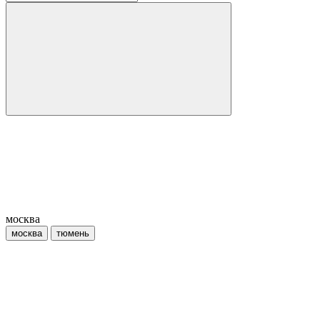
москва
москва
тюмень