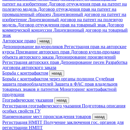
патент на изобретение
Договор отчуждения прав на патент на
полезную модель
Договор отчуждения прав на патент на
промышленный образец
Лицензионный договор на патент на
изобретение
Лицензионный договор на патент на полезную
модель
Договор отчуждения прав на товарный знак
Договор
коммерческой концессии
Лицензионный договор на товарный
знак
Авторское право
назад
Депонирование видеороликов
Регистрация прав на авторские
курсы
Признание авторских прав
Договор купли-продажи
объекта авторского заказа
Депонирование произведений
Регистрация авторских прав
Депонирование песен
Разработка
договора авторского заказа
Борьба с контрафактом
назад
Борьба с контрафактом через органы полиции
Судебная
защита правообладателей
Защита в ФАС прав владельцев
товарных знаков и патентов
Мониторинг контрафактной
продукции
Географические указания
назад
Регистрация географического указания
Подготовка описания
особых свойств ГУ
Наименование мест происхождения товаров
назад
Регистрация НМПТ
Получение заключения гос. органов для
регистрации НМПТ