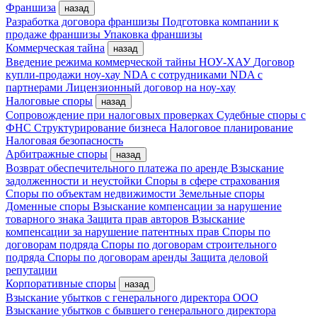
Франшиза
назад
Разработка договора франшизы
Подготовка компании к
продаже франшизы
Упаковка франшизы
Коммерческая тайна
назад
Введение режима коммерческой тайны
НОУ-ХАУ
Договор
купли-продажи ноу-хау
NDA с сотрудниками
NDA с
партнерами
Лицензионный договор на ноу-хау
Налоговые споры
назад
Сопровождение при налоговых проверках
Судебные споры с
ФНС
Структурирование бизнеса
Налоговое планирование
Налоговая безопасность
Арбитражные споры
назад
Возврат обеспечительного платежа по аренде
Взыскание
задолженности и неустойки
Споры в сфере страхования
Споры по объектам недвижимости
Земельные споры
Доменные споры
Взыскание компенсации за нарушение
товарного знака
Защита прав авторов
Взыскание
компенсации за нарушение патентных прав
Споры по
договорам подряда
Споры по договорам строительного
подряда
Споры по договорам аренды
Защита деловой
репутации
Корпоративные споры
назад
Взыскание убытков с генерального директора ООО
Взыскание убытков с бывшего генерального директора