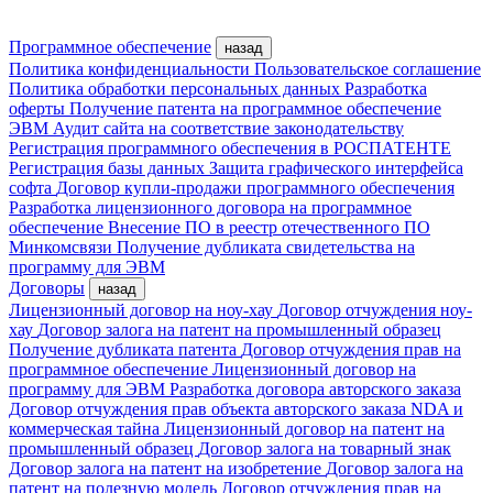
Программное обеспечение
назад
Политика конфиденциальности
Пользовательское соглашение
Политика обработки персональных данных
Разработка
оферты
Получение патента на программное обеспечение
ЭВМ
Аудит сайта на соответствие законодательству
Регистрация программного обеспечения в РОСПАТЕНТЕ
Регистрация базы данных
Защита графического интерфейса
софта
Договор купли-продажи программного обеспечения
Разработка лицензионного договора на программное
обеспечение
Внесение ПО в реестр отечественного ПО
Минкомсвязи
Получение дубликата свидетельства на
программу для ЭВМ
Договоры
назад
Лицензионный договор на ноу-хау
Договор отчуждения ноу-
хау
Договор залога на патент на промышленный образец
Получение дубликата патента
Договор отчуждения прав на
программное обеспечение
Лицензионный договор на
программу для ЭВМ
Разработка договора авторского заказа
Договор отчуждения прав объекта авторского заказа
NDA и
коммерческая тайна
Лицензионный договор на патент на
промышленный образец
Договор залога на товарный знак
Договор залога на патент на изобретение
Договор залога на
патент на полезную модель
Договор отчуждения прав на