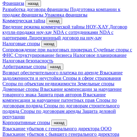
Франшиза
назад
Разработка договора франшизы
Подготовка компании к
продаже франшизы
Упаковка франшизы
Коммерческая тайна
назад
Введение режима коммерческой тайны
НОУ-ХАУ
Договор
купли-продажи ноу-хау
NDA с сотрудниками
NDA с
партнерами
Лицензионный договор на ноу-хау
Налоговые споры
назад
Сопровождение при налоговых проверках
Судебные споры с
ФНС
Структурирование бизнеса
Налоговое планирование
Налоговая безопасность
Арбитражные споры
назад
Возврат обеспечительного платежа по аренде
Взыскание
задолженности и неустойки
Споры в сфере страхования
Споры по объектам недвижимости
Земельные споры
Доменные споры
Взыскание компенсации за нарушение
товарного знака
Защита прав авторов
Взыскание
компенсации за нарушение патентных прав
Споры по
договорам подряда
Споры по договорам строительного
подряда
Споры по договорам аренды
Защита деловой
репутации
Корпоративные споры
назад
Взыскание убытков с генерального директора ООО
Взыскание убытков с бывшего генерального директора