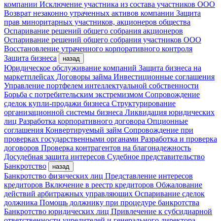
компании
Исключение участника из состава участников ООО
Возврат незаконно утраченных активов компании
Защита
прав миноритарных участников, акционеров общества
Оспаривание решений общего собрания акционеров
Оспаривание решений общего собрания участников ООО
Восстановление утраченного корпоративного контроля
Защита бизнеса
назад
Юридическое обслуживание компаний
Защита бизнеса на
маркетплейсах
Договоры займа
Инвестиционные соглашения
Управление портфелем интеллектуальной собственности
Борьба с потребительским экстремизмом
Сопровождение
сделок купли-продажи бизнеса
Структурирование
организационной системы бизнеса
Ликвидация юридических
лиц
Разработка корпоративного договора
Опционные
соглашения
Конвертируемый займ
Сопровождение при
проверках государственными органами
Разработка и проверка
договоров
Проверка контрагентов на благонадежность
Досудебная защита интересов
Судебное представительство
Банкротство
назад
Банкротство физических лиц
Представление интересов
кредиторов
Включение в реестр кредиторов
Обжалование
действий арбитражных управляющих
Оспаривание сделок
должника
Помощь должнику при процедуре банкротства
Банкротство юридических лиц
Привлечение к субсидиарной
ответственности учредителей и генерального директора