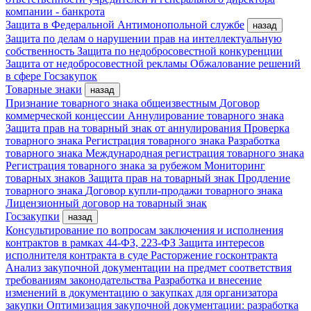
компании - банкрота
Защита в Федеральной Антимонопольной службе
назад
Защита по делам о нарушении прав на интеллектуальную
собственность
Защита по недобросовестной конкуренции
Защита от недобросовестной рекламы
Обжалование решений
в сфере Госзакупок
Товарные знаки
назад
Признание товарного знака общеизвестным
Договор
коммерческой концессии
Аннулирование товарного знака
Защита прав на товарный знак от аннулирования
Проверка
товарного знака
Регистрация товарного знака
Разработка
товарного знака
Международная регистрация товарного знака
Регистрация товарного знака за рубежом
Мониторинг
товарных знаков
Защита прав на товарный знак
Продление
товарного знака
Договор купли-продажи товарного знака
Лицензионный договор на товарный знак
Госзакупки
назад
Консультирование по вопросам заключения и исполнения
контрактов в рамках 44-ФЗ, 223-ФЗ
Защита интересов
исполнителя контракта в суде
Расторжение госконтракта
Анализ закупочной документации на предмет соответствия
требованиям законодательства
Разработка и внесение
изменений в документацию о закупках для организатора
закупки
Оптимизация закупочной документации: разработка