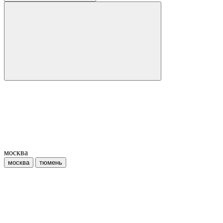
москва
москва
тюмень