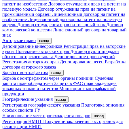
патент на изобретение
Договор отчуждения прав на патент на
полезную модель
Договор отчуждения прав на патент на
промышленный образец
Лицензионный договор на патент на
изобретение
Лицензионный договор на патент на полезную
модель
Договор отчуждения прав на товарный знак
Договор
коммерческой концессии
Лицензионный договор на товарный
знак
Авторское право
назад
Депонирование видеороликов
Регистрация прав на авторские
курсы
Признание авторских прав
Договор купли-продажи
объекта авторского заказа
Депонирование произведений
Регистрация авторских прав
Депонирование песен
Разработка
договора авторского заказа
Борьба с контрафактом
назад
Борьба с контрафактом через органы полиции
Судебная
защита правообладателей
Защита в ФАС прав владельцев
товарных знаков и патентов
Мониторинг контрафактной
продукции
Географические указания
назад
Регистрация географического указания
Подготовка описания
особых свойств ГУ
Наименование мест происхождения товаров
назад
Регистрация НМПТ
Получение заключения гос. органов для
регистрации НМПТ