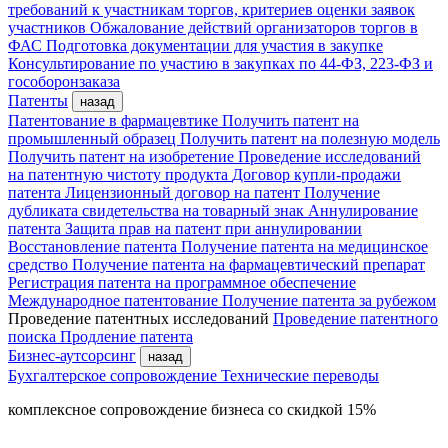
требований к участникам торгов, критериев оценки заявок
участников
Обжалование действий организаторов торгов в
ФАС
Подготовка документации для участия в закупке
Консультирование по участию в закупках по 44-ФЗ, 223-ФЗ и
гособоронзаказа
Патенты
назад
Патентование в фармацевтике
Получить патент на
промышленный образец
Получить патент на полезную модель
Получить патент на изобретение
Проведение исследований
на патентную чистоту продукта
Договор купли-продажи
патента
Лицензионный договор на патент
Получение
дубликата свидетельства на товарный знак
Аннулирование
патента
Защита прав на патент при аннулировании
Восстановление патента
Получение патента на медицинское
средство
Получение патента на фармацевтический препарат
Регистрация патента на программное обеспечение
Международное патентование
Получение патента за рубежом
Проведение патентных исследований
Проведение патентного
поиска
Продление патента
Бизнес-аутсорсинг
назад
Бухгалтерское сопровождение
Технические переводы
комплексное сопровождение бизнеса со скидкой 15%