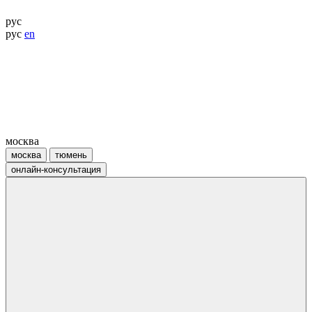
рус
рус
en
москва
москва
тюмень
онлайн-консультация