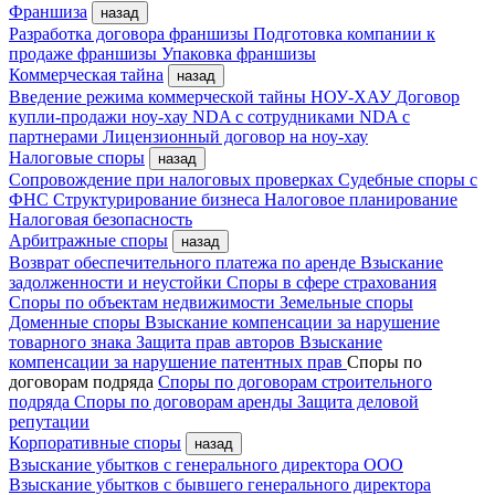
Франшиза
назад
Разработка договора франшизы
Подготовка компании к
продаже франшизы
Упаковка франшизы
Коммерческая тайна
назад
Введение режима коммерческой тайны
НОУ-ХАУ
Договор
купли-продажи ноу-хау
NDA с сотрудниками
NDA с
партнерами
Лицензионный договор на ноу-хау
Налоговые споры
назад
Сопровождение при налоговых проверках
Судебные споры с
ФНС
Структурирование бизнеса
Налоговое планирование
Налоговая безопасность
Арбитражные споры
назад
Возврат обеспечительного платежа по аренде
Взыскание
задолженности и неустойки
Споры в сфере страхования
Споры по объектам недвижимости
Земельные споры
Доменные споры
Взыскание компенсации за нарушение
товарного знака
Защита прав авторов
Взыскание
компенсации за нарушение патентных прав
Споры по
договорам подряда
Споры по договорам строительного
подряда
Споры по договорам аренды
Защита деловой
репутации
Корпоративные споры
назад
Взыскание убытков с генерального директора ООО
Взыскание убытков с бывшего генерального директора