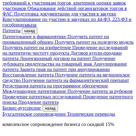
требований к участникам торгов, критериев оценки заявок
участников
Обжалование действий организаторов торгов в
ФАС
Подготовка документации для участия в закупке
Консультирование по участию в закупках по 44-ФЗ, 223-ФЗ и
гособоронзаказа
Патенты
назад
Патентование в фармацевтике
Получить патент на
промышленный образец
Получить патент на полезную модель
Получить патент на изобретение
Проведение исследований
на патентную чистоту продукта
Договор купли-продажи
патента
Лицензионный договор на патент
Получение
дубликата свидетельства на товарный знак
Аннулирование
патента
Защита прав на патент при аннулировании
Восстановление патента
Получение патента на медицинское
средство
Получение патента на фармацевтический препарат
Регистрация патента на программное обеспечение
Международное патентование
Получение патента за рубежом
Проведение патентных исследований
Проведение патентного
поиска
Продление патента
Бизнес-аутсорсинг
назад
Бухгалтерское сопровождение
Технические переводы
комплексное сопровождение бизнеса со скидкой 15%