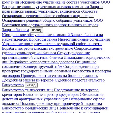
компании
Исключение участника из состава участников ООО
Возврат незаконно утраченных активов компании
Защита
прав миноритарных участников, акционеров общества
Оспаривание решений общего собрания акционеров
Оспаривание решений общего собрания участников ООО
Восстановление утраченного корпоративного контроля
Защита бизнеса
назад
Юридическое обслуживание компаний
Защита бизнеса на
маркетплейсах
Договоры займа
Инвестиционные соглашения
Управление портфелем интеллектуальной собственности
Борьба с потребительским экстремизмом
Сопровождение
сделок купли-продажи бизнеса
Структурирование
организационной системы бизнеса
Ликвидация юридических
лиц
Разработка корпоративного договора
Опционные
соглашения
Конвертируемый займ
Сопровождение при
проверках государственными органами
Разработка и проверка
договоров
Проверка контрагентов на благонадежность
Досудебная защита интересов
Судебное представительство
Банкротство
назад
Банкротство физических лиц
Представление интересов
кредиторов
Включение в реестр кредиторов
Обжалование
действий арбитражных управляющих
Оспаривание сделок
должника
Помощь должнику при процедуре банкротства
Банкротство юридических лиц
Привлечение к субсидиарной
ответственности учредителей и генерального директора