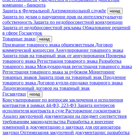
компании - банкрота
Защита в Федеральной Антимонопольной службе
назад
Защита по делам о нарушении прав на интеллектуальную
собственность
Защита по недобросовестной конкуренции
Защита от недобросовестной рекламы
Обжалование решений
в сфере Госзакупок
Товарные знаки
назад
Признание товарного знака общеизвестным
Договор
коммерческой концессии
Аннулирование товарного знака
Защита прав на товарный знак от аннулирования
Проверка
товарного знака
Регистрация товарного знака
Разработка
товарного знака
Международная регистрация товарного знака
Регистрация товарного знака за рубежом
Мониторинг
товарных знаков
Защита прав на товарный знак
Продление
товарного знака
Договор купли-продажи товарного знака
Лицензионный договор на товарный знак
Госзакупки
назад
Консультирование по вопросам заключения и исполнения
контрактов в рамках 44-ФЗ, 223-ФЗ
Защита интересов
исполнителя контракта в суде
Расторжение госконтракта
Анализ закупочной документации на предмет соответствия
требованиям законодательства
Разработка и внесение
изменений в документацию о закупках для организатора
закупки
Оптимизация закупочной документации: разработка