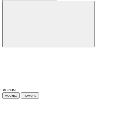
москва
москва
тюмень