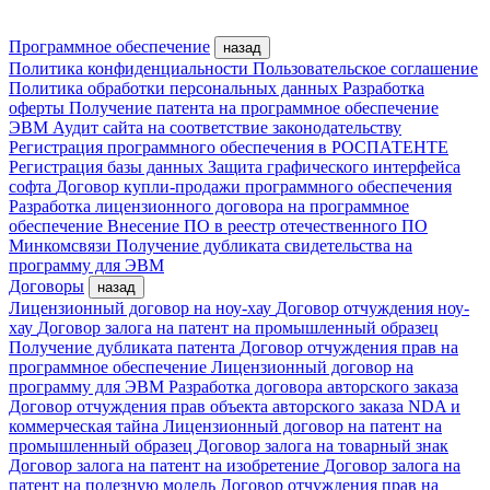
Программное обеспечение
назад
Политика конфиденциальности
Пользовательское соглашение
Политика обработки персональных данных
Разработка
оферты
Получение патента на программное обеспечение
ЭВМ
Аудит сайта на соответствие законодательству
Регистрация программного обеспечения в РОСПАТЕНТЕ
Регистрация базы данных
Защита графического интерфейса
софта
Договор купли-продажи программного обеспечения
Разработка лицензионного договора на программное
обеспечение
Внесение ПО в реестр отечественного ПО
Минкомсвязи
Получение дубликата свидетельства на
программу для ЭВМ
Договоры
назад
Лицензионный договор на ноу-хау
Договор отчуждения ноу-
хау
Договор залога на патент на промышленный образец
Получение дубликата патента
Договор отчуждения прав на
программное обеспечение
Лицензионный договор на
программу для ЭВМ
Разработка договора авторского заказа
Договор отчуждения прав объекта авторского заказа
NDA и
коммерческая тайна
Лицензионный договор на патент на
промышленный образец
Договор залога на товарный знак
Договор залога на патент на изобретение
Договор залога на
патент на полезную модель
Договор отчуждения прав на