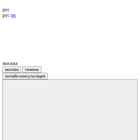
рус
рус
en
москва
москва
тюмень
онлайн-консультация