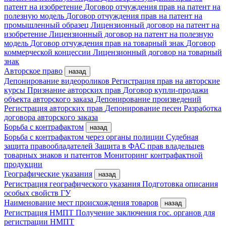
патент на изобретение
Договор отчуждения прав на патент на
полезную модель
Договор отчуждения прав на патент на
промышленный образец
Лицензионный договор на патент на
изобретение
Лицензионный договор на патент на полезную
модель
Договор отчуждения прав на товарный знак
Договор
коммерческой концессии
Лицензионный договор на товарный
знак
Авторское право
назад
Депонирование видеороликов
Регистрация прав на авторские
курсы
Признание авторских прав
Договор купли-продажи
объекта авторского заказа
Депонирование произведений
Регистрация авторских прав
Депонирование песен
Разработка
договора авторского заказа
Борьба с контрафактом
назад
Борьба с контрафактом через органы полиции
Судебная
защита правообладателей
Защита в ФАС прав владельцев
товарных знаков и патентов
Мониторинг контрафактной
продукции
Географические указания
назад
Регистрация географического указания
Подготовка описания
особых свойств ГУ
Наименование мест происхождения товаров
назад
Регистрация НМПТ
Получение заключения гос. органов для
регистрации НМПТ