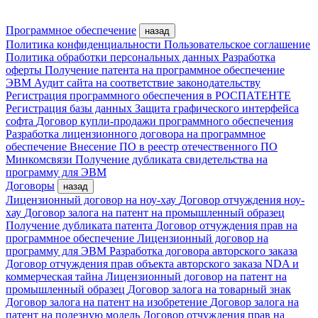
Программное обеспечение
назад
Политика конфиденциальности
Пользовательское соглашение
Политика обработки персональных данных
Разработка
оферты
Получение патента на программное обеспечение
ЭВМ
Аудит сайта на соответствие законодательству
Регистрация программного обеспечения в РОСПАТЕНТЕ
Регистрация базы данных
Защита графического интерфейса
софта
Договор купли-продажи программного обеспечения
Разработка лицензионного договора на программное
обеспечение
Внесение ПО в реестр отечественного ПО
Минкомсвязи
Получение дубликата свидетельства на
программу для ЭВМ
Договоры
назад
Лицензионный договор на ноу-хау
Договор отчуждения ноу-
хау
Договор залога на патент на промышленный образец
Получение дубликата патента
Договор отчуждения прав на
программное обеспечение
Лицензионный договор на
программу для ЭВМ
Разработка договора авторского заказа
Договор отчуждения прав объекта авторского заказа
NDA и
коммерческая тайна
Лицензионный договор на патент на
промышленный образец
Договор залога на товарный знак
Договор залога на патент на изобретение
Договор залога на
патент на полезную модель
Договор отчуждения прав на