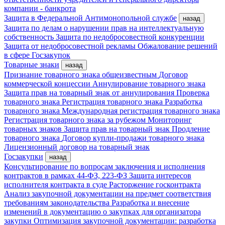
компании - банкрота
Защита в Федеральной Антимонопольной службе
назад
Защита по делам о нарушении прав на интеллектуальную
собственность
Защита по недобросовестной конкуренции
Защита от недобросовестной рекламы
Обжалование решений
в сфере Госзакупок
Товарные знаки
назад
Признание товарного знака общеизвестным
Договор
коммерческой концессии
Аннулирование товарного знака
Защита прав на товарный знак от аннулирования
Проверка
товарного знака
Регистрация товарного знака
Разработка
товарного знака
Международная регистрация товарного знака
Регистрация товарного знака за рубежом
Мониторинг
товарных знаков
Защита прав на товарный знак
Продление
товарного знака
Договор купли-продажи товарного знака
Лицензионный договор на товарный знак
Госзакупки
назад
Консультирование по вопросам заключения и исполнения
контрактов в рамках 44-ФЗ, 223-ФЗ
Защита интересов
исполнителя контракта в суде
Расторжение госконтракта
Анализ закупочной документации на предмет соответствия
требованиям законодательства
Разработка и внесение
изменений в документацию о закупках для организатора
закупки
Оптимизация закупочной документации: разработка