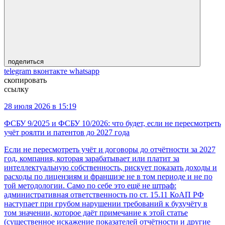
поделиться
telegram
вконтакте
whatsapp
скопировать
ссылку
28 июля 2026 в 15:19
ФСБУ 9/2025 и ФСБУ 10/2026: что будет, если не пересмотреть
учёт роялти и патентов до 2027 года
Если не пересмотреть учёт и договоры до отчётности за 2027
год, компания, которая зарабатывает или платит за
интеллектуальную собственность, рискует показать доходы и
расходы по лицензиям и франшизе не в том периоде и не по
той методологии. Само по себе это ещё не штраф:
административная ответственность по ст. 15.11 КоАП РФ
наступает при грубом нарушении требований к бухучёту в
том значении, которое даёт примечание к этой статье
(существенное искажение показателей отчётности и другие