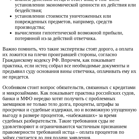
установлении экономической ценности их действия или
бездействия;
установлении стоимости уничтоженных или
поврежденных предметов, например, средств
производства;
вычислении гипотетической возможной прибыли,
потерянной из-за действий ответчика.
Важно помнить, что такие экспертизы стоят дорого, а оплата
их ложится на плечи проигравшей стороны, согласно
Гражданскому кодексу РФ. Впрочем, как показывает
практика, если истец собрал все необходимые документы и
предъявил суду основания вины ответчика, оплачивать ему их
не придется.
Особняком стоит вопрос обязательств, связанных с кредитами
и микрозаймами. Как показывает практика российских судов,
банки и МФО нередко хотят получить с проблемных
заемщиков не только тело долга, проценты, штрафы за
просрочки и судебные издержки, но и возможную упущенную
выгоду в размере процентов, «набежавших» за время
судебных разбирательств. Такие требования суды не
удовлетворяют и ограничиваются частичным признанием
правомерности требований истца – оплата процентов по
займу считается до дня подачи заявления.