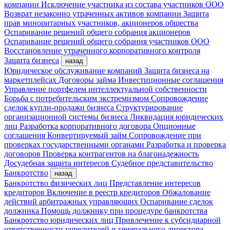
компании
Исключение участника из состава участников ООО
Возврат незаконно утраченных активов компании
Защита
прав миноритарных участников, акционеров общества
Оспаривание решений общего собрания акционеров
Оспаривание решений общего собрания участников ООО
Восстановление утраченного корпоративного контроля
Защита бизнеса
назад
Юридическое обслуживание компаний
Защита бизнеса на
маркетплейсах
Договоры займа
Инвестиционные соглашения
Управление портфелем интеллектуальной собственности
Борьба с потребительским экстремизмом
Сопровождение
сделок купли-продажи бизнеса
Структурирование
организационной системы бизнеса
Ликвидация юридических
лиц
Разработка корпоративного договора
Опционные
соглашения
Конвертируемый займ
Сопровождение при
проверках государственными органами
Разработка и проверка
договоров
Проверка контрагентов на благонадежность
Досудебная защита интересов
Судебное представительство
Банкротство
назад
Банкротство физических лиц
Представление интересов
кредиторов
Включение в реестр кредиторов
Обжалование
действий арбитражных управляющих
Оспаривание сделок
должника
Помощь должнику при процедуре банкротства
Банкротство юридических лиц
Привлечение к субсидиарной
ответственности учредителей и генерального директора