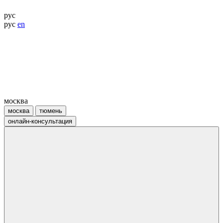
рус
рус
en
москва
москва
тюмень
онлайн-консультация