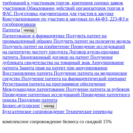
требований к участникам торгов, критериев оценки заявок
участников
Обжалование действий организаторов торгов в
ФАС
Подготовка документации для участия в закупке
Консультирование по участию в закупках по 44-ФЗ, 223-ФЗ и
гособоронзаказа
Патенты
назад
Патентование в фармацевтике
Получить патент на
промышленный образец
Получить патент на полезную модель
Получить патент на изобретение
Проведение исследований
на патентную чистоту продукта
Договор купли-продажи
патента
Лицензионный договор на патент
Получение
дубликата свидетельства на товарный знак
Аннулирование
патента
Защита прав на патент при аннулировании
Восстановление патента
Получение патента на медицинское
средство
Получение патента на фармацевтический препарат
Регистрация патента на программное обеспечение
Международное патентование
Получение патента за рубежом
Проведение патентных исследований
Проведение патентного
поиска
Продление патента
Бизнес-аутсорсинг
назад
Бухгалтерское сопровождение
Технические переводы
комплексное сопровождение бизнеса со скидкой 15%