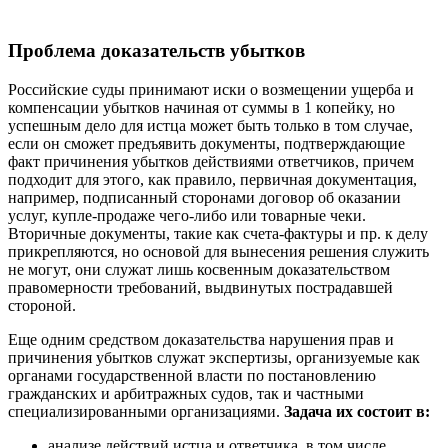
Проблема доказательств убытков
Российские суды принимают иски о возмещении ущерба и
компенсации убытков начиная от суммы в 1 копейку, но
успешным дело для истца может быть только в том случае,
если он сможет предъявить документы, подтверждающие
факт причинения убытков действиями ответчиков, причем
подходит для этого, как правило, первичная документация,
например, подписанный сторонами договор об оказании
услуг, купле-продаже чего-либо или товарные чеки.
Вторичные документы, такие как счета-фактуры и пр. к делу
прикрепляются, но основой для вынесения решения служить
не могут, они служат лишь косвенным доказательством
правомерности требований, выдвинутых пострадавшей
стороной.
Еще одним средством доказательства нарушения прав и
причинения убытков служат экспертизы, организуемые как
органами государственной власти по постановлению
гражданских и арбитражных судов, так и частными
специализированными организациями.
Задача их состоит в:
анализе действий истца и ответчика, в том числе