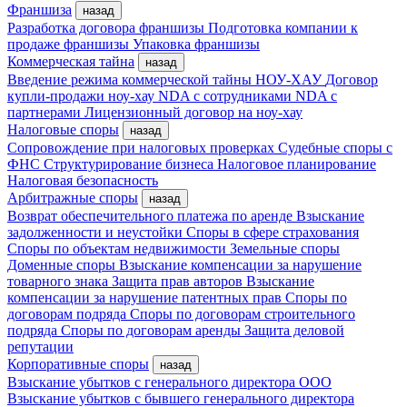
Франшиза
назад
Разработка договора франшизы
Подготовка компании к
продаже франшизы
Упаковка франшизы
Коммерческая тайна
назад
Введение режима коммерческой тайны
НОУ-ХАУ
Договор
купли-продажи ноу-хау
NDA с сотрудниками
NDA с
партнерами
Лицензионный договор на ноу-хау
Налоговые споры
назад
Сопровождение при налоговых проверках
Судебные споры с
ФНС
Структурирование бизнеса
Налоговое планирование
Налоговая безопасность
Арбитражные споры
назад
Возврат обеспечительного платежа по аренде
Взыскание
задолженности и неустойки
Споры в сфере страхования
Споры по объектам недвижимости
Земельные споры
Доменные споры
Взыскание компенсации за нарушение
товарного знака
Защита прав авторов
Взыскание
компенсации за нарушение патентных прав
Споры по
договорам подряда
Споры по договорам строительного
подряда
Споры по договорам аренды
Защита деловой
репутации
Корпоративные споры
назад
Взыскание убытков с генерального директора ООО
Взыскание убытков с бывшего генерального директора