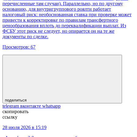
перечисленные там случаи). Параллельно, но по другому
основанию, для внутригруппового роялти работает
налоговый риск: необоснованная ставка при проверке может
привести к корректировке по правилам трансфертного
ценообразования вплоть до переквалификации выплат. Из
ФСБУ этот риск не следует, но опирается он на те же
документы по сделке.
Просмотров:
67
поделиться
telegram
вконтакте
whatsapp
скопировать
ссылку
28 июля 2026 в 15:19