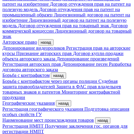
патент на изобретение
Договор отчуждения прав на патент на
полезную модель
Договор отчуждения прав на патент на
промышленный образец
Лицензионный договор на патент на
изобретение
Лицензионный договор на патент на полезную
модель
Договор отчуждения прав на товарный знак
Договор
коммерческой концессии
Лицензионный договор на товарный
знак
Авторское право
назад
Депонирование видеороликов
Регистрация прав на авторские
курсы
Признание авторских прав
Договор купли-продажи
объекта авторского заказа
Депонирование произведений
Регистрация авторских прав
Депонирование песен
Разработка
договора авторского заказа
Борьба с контрафактом
назад
Борьба с контрафактом через органы полиции
Судебная
защита правообладателей
Защита в ФАС прав владельцев
товарных знаков и патентов
Мониторинг контрафактной
продукции
Географические указания
назад
Регистрация географического указания
Подготовка описания
особых свойств ГУ
Наименование мест происхождения товаров
назад
Регистрация НМПТ
Получение заключения гос. органов для
регистрации НМПТ