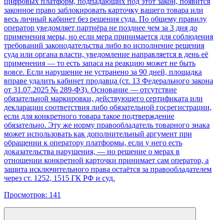
цифровых платформ, подпадающих под этот закон, появится
законное право заблокировать карточку вашего товара или
весь личный кабинет без решения суда. По общему правилу
оператор уведомляет партнёра не позднее чем за 3 дня до
применения меры, но если мера принимается для соблюдения
требований законодательства либо во исполнение решения
суда или органа власти, уведомление направляется в день её
применения — то есть запаса на реакцию может не быть
вовсе. Если нарушение не устранено за 90 дней, площадка
вправе удалить кабинет продавца (ст. 13 Федерального закона
от 31.07.2025 № 289-ФЗ). Основание — отсутствие
обязательной маркировки, действующего сертификата или
декларации соответствия либо обязательной госрегистрации,
если для конкретного товара такое подтверждение
обязательно. Эту же норму правообладатель товарного знака
может использовать как дополнительный аргумент при
обращении к оператору платформы, если у него есть
доказательства нарушения, — но решение о мерах в
отношении конкретной карточки принимает сам оператор, а
защита исключительного права остаётся за правообладателем
через ст. 1252, 1515 ГК РФ и суд.
Просмотров:
141