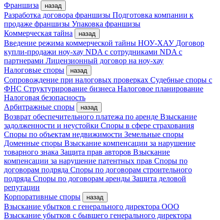
Франшиза
назад
Разработка договора франшизы
Подготовка компании к
продаже франшизы
Упаковка франшизы
Коммерческая тайна
назад
Введение режима коммерческой тайны
НОУ-ХАУ
Договор
купли-продажи ноу-хау
NDA с сотрудниками
NDA с
партнерами
Лицензионный договор на ноу-хау
Налоговые споры
назад
Сопровождение при налоговых проверках
Судебные споры с
ФНС
Структурирование бизнеса
Налоговое планирование
Налоговая безопасность
Арбитражные споры
назад
Возврат обеспечительного платежа по аренде
Взыскание
задолженности и неустойки
Споры в сфере страхования
Споры по объектам недвижимости
Земельные споры
Доменные споры
Взыскание компенсации за нарушение
товарного знака
Защита прав авторов
Взыскание
компенсации за нарушение патентных прав
Споры по
договорам подряда
Споры по договорам строительного
подряда
Споры по договорам аренды
Защита деловой
репутации
Корпоративные споры
назад
Взыскание убытков с генерального директора ООО
Взыскание убытков с бывшего генерального директора