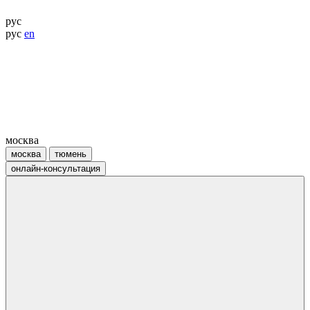
рус
рус
en
москва
москва
тюмень
онлайн-консультация