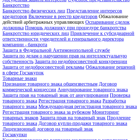
Банкротство
Банкротство физических лиц
Представление интересов
кредиторов
Включение в реестр кредиторов
Обжалование
действий арбитражных управляющих
Оспаривание сделок
должника
Помощь должнику при процедуре банкротства
Банкротство юридических лиц
Привлечение к субсидиарной
ответственности учредителей и генерального директора
компании - банкрота
Защита в Федеральной Антимонопольной службе
Защита по делам о нарушении прав на интеллектуальную
собственность
Защита по недобросовестной конкуренции
Защита от недобросовестной рекламы
Обжалование решений
в сфере Госзакупок
Товарные знаки
Признание товарного знака общеизвестным
Договор
коммерческой концессии
Аннулирование товарного знака
Защита прав на товарный знак от аннулирования
Проверка
товарного знака
Регистрация товарного знака
Разработка
товарного знака
Международная регистрация товарного знака
Регистрация товарного знака за рубежом
Мониторинг
товарных знаков
Защита прав на товарный знак
Продление
товарного знака
Договор купли-продажи товарного знака
Лицензионный договор на товарный знак
Госзакупки