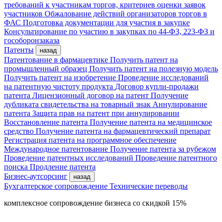
требований к участникам торгов, критериев оценки заявок
участников
Обжалование действий организаторов торгов в
ФАС
Подготовка документации для участия в закупке
Консультирование по участию в закупках по 44-ФЗ, 223-ФЗ и
гособоронзаказа
Патенты
назад
Патентование в фармацевтике
Получить патент на
промышленный образец
Получить патент на полезную модель
Получить патент на изобретение
Проведение исследований
на патентную чистоту продукта
Договор купли-продажи
патента
Лицензионный договор на патент
Получение
дубликата свидетельства на товарный знак
Аннулирование
патента
Защита прав на патент при аннулировании
Восстановление патента
Получение патента на медицинское
средство
Получение патента на фармацевтический препарат
Регистрация патента на программное обеспечение
Международное патентование
Получение патента за рубежом
Проведение патентных исследований
Проведение патентного
поиска
Продление патента
Бизнес-аутсорсинг
назад
Бухгалтерское сопровождение
Технические переводы
комплексное сопровождение бизнеса со скидкой 15%