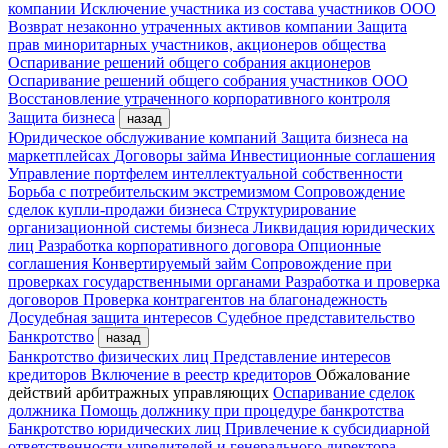
компании
Исключение участника из состава участников ООО
Возврат незаконно утраченных активов компании
Защита
прав миноритарных участников, акционеров общества
Оспаривание решений общего собрания акционеров
Оспаривание решений общего собрания участников ООО
Восстановление утраченного корпоративного контроля
Защита бизнеса
назад
Юридическое обслуживание компаний
Защита бизнеса на
маркетплейсах
Договоры займа
Инвестиционные соглашения
Управление портфелем интеллектуальной собственности
Борьба с потребительским экстремизмом
Сопровождение
сделок купли-продажи бизнеса
Структурирование
организационной системы бизнеса
Ликвидация юридических
лиц
Разработка корпоративного договора
Опционные
соглашения
Конвертируемый займ
Сопровождение при
проверках государственными органами
Разработка и проверка
договоров
Проверка контрагентов на благонадежность
Досудебная защита интересов
Судебное представительство
Банкротство
назад
Банкротство физических лиц
Представление интересов
кредиторов
Включение в реестр кредиторов
Обжалование
действий арбитражных управляющих
Оспаривание сделок
должника
Помощь должнику при процедуре банкротства
Банкротство юридических лиц
Привлечение к субсидиарной
ответственности учредителей и генерального директора