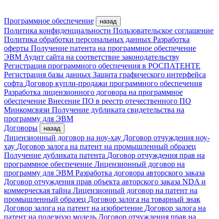
Программное обеспечение
назад
Политика конфиденциальности
Пользовательское соглашение
Политика обработки персональных данных
Разработка
оферты
Получение патента на программное обеспечение
ЭВМ
Аудит сайта на соответствие законодательству
Регистрация программного обеспечения в РОСПАТЕНТЕ
Регистрация базы данных
Защита графического интерфейса
софта
Договор купли-продажи программного обеспечения
Разработка лицензионного договора на программное
обеспечение
Внесение ПО в реестр отечественного ПО
Минкомсвязи
Получение дубликата свидетельства на
программу для ЭВМ
Договоры
назад
Лицензионный договор на ноу-хау
Договор отчуждения ноу-
хау
Договор залога на патент на промышленный образец
Получение дубликата патента
Договор отчуждения прав на
программное обеспечение
Лицензионный договор на
программу для ЭВМ
Разработка договора авторского заказа
Договор отчуждения прав объекта авторского заказа
NDA и
коммерческая тайна
Лицензионный договор на патент на
промышленный образец
Договор залога на товарный знак
Договор залога на патент на изобретение
Договор залога на
патент на полезную модель
Договор отчуждения прав на