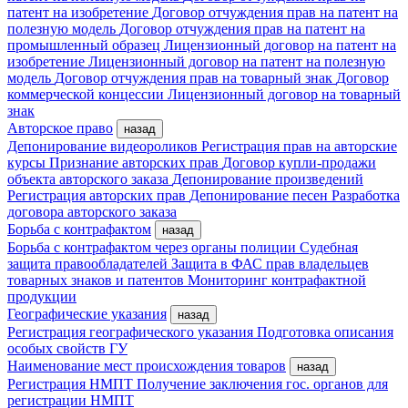
патент на изобретение
Договор отчуждения прав на патент на
полезную модель
Договор отчуждения прав на патент на
промышленный образец
Лицензионный договор на патент на
изобретение
Лицензионный договор на патент на полезную
модель
Договор отчуждения прав на товарный знак
Договор
коммерческой концессии
Лицензионный договор на товарный
знак
Авторское право
назад
Депонирование видеороликов
Регистрация прав на авторские
курсы
Признание авторских прав
Договор купли-продажи
объекта авторского заказа
Депонирование произведений
Регистрация авторских прав
Депонирование песен
Разработка
договора авторского заказа
Борьба с контрафактом
назад
Борьба с контрафактом через органы полиции
Судебная
защита правообладателей
Защита в ФАС прав владельцев
товарных знаков и патентов
Мониторинг контрафактной
продукции
Географические указания
назад
Регистрация географического указания
Подготовка описания
особых свойств ГУ
Наименование мест происхождения товаров
назад
Регистрация НМПТ
Получение заключения гос. органов для
регистрации НМПТ