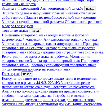
компании - банкрота
Защита в Федеральной Антимонопольной службе
назад
Защита по делам о нарушении прав на интеллектуальную
собственность
Защита по недобросовестной конкуренции
Защита от недобросовестной рекламы
Обжалование решений
в сфере Госзакупок
Товарные знаки
назад
Признание товарного знака общеизвестным
Договор
коммерческой концессии
Аннулирование товарного знака
Защита прав на товарный знак от аннулирования
Проверка
товарного знака
Регистрация товарного знака
Разработка
товарного знака
Международная регистрация товарного знака
Регистрация товарного знака за рубежом
Мониторинг
товарных знаков
Защита прав на товарный знак
Продление
товарного знака
Договор купли-продажи товарного знака
Лицензионный договор на товарный знак
Госзакупки
назад
Консультирование по вопросам заключения и исполнения
контрактов в рамках 44-ФЗ, 223-ФЗ
Защита интересов
исполнителя контракта в суде
Расторжение госконтракта
Анализ закупочной документации на предмет соответствия
требованиям законодательства
Разработка и внесение
изменений в документацию о закупках для организатора
закупки
Оптимизация закупочной документации: разработка