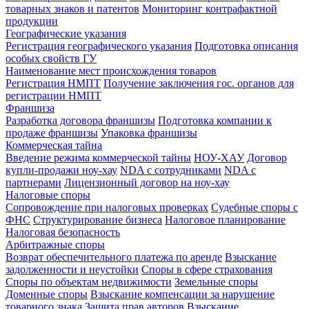
товарных знаков и патентов
Мониторинг контрафактной
продукции
Географические указания
Регистрация географического указания
Подготовка описания
особых свойств ГУ
Наименование мест происхождения товаров
Регистрация НМПТ
Получение заключения гос. органов для
регистрации НМПТ
Франшиза
Разработка договора франшизы
Подготовка компании к
продаже франшизы
Упаковка франшизы
Коммерческая тайна
Введение режима коммерческой тайны
НОУ-ХАУ
Договор
купли-продажи ноу-хау
NDA с сотрудниками
NDA с
партнерами
Лицензионный договор на ноу-хау
Налоговые споры
Сопровождение при налоговых проверках
Судебные споры с
ФНС
Структурирование бизнеса
Налоговое планирование
Налоговая безопасность
Арбитражные споры
Возврат обеспечительного платежа по аренде
Взыскание
задолженности и неустойки
Споры в сфере страхования
Споры по объектам недвижимости
Земельные споры
Доменные споры
Взыскание компенсации за нарушение
товарного знака
Защита прав авторов
Взыскание