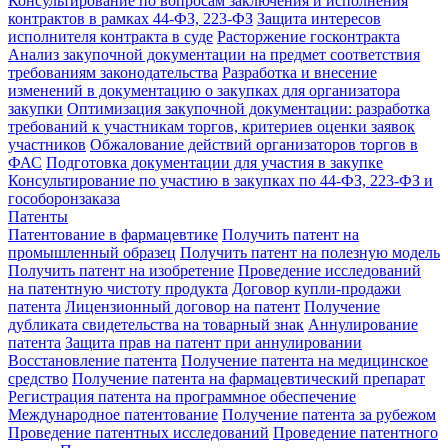
Консультирование по вопросам заключения и исполнения
контрактов в рамках 44-ФЗ, 223-ФЗ
Защита интересов
исполнителя контракта в суде
Расторжение госконтракта
Анализ закупочной документации на предмет соответствия
требованиям законодательства
Разработка и внесение
изменений в документацию о закупках для организатора
закупки
Оптимизация закупочной документации: разработка
требований к участникам торгов, критериев оценки заявок
участников
Обжалование действий организаторов торгов в
ФАС
Подготовка документации для участия в закупке
Консультирование по участию в закупках по 44-ФЗ, 223-ФЗ и
гособоронзаказа
Патенты
Патентование в фармацевтике
Получить патент на
промышленный образец
Получить патент на полезную модель
Получить патент на изобретение
Проведение исследований
на патентную чистоту продукта
Договор купли-продажи
патента
Лицензионный договор на патент
Получение
дубликата свидетельства на товарный знак
Аннулирование
патента
Защита прав на патент при аннулировании
Восстановление патента
Получение патента на медицинское
средство
Получение патента на фармацевтический препарат
Регистрация патента на программное обеспечение
Международное патентование
Получение патента за рубежом
Проведение патентных исследований
Проведение патентного