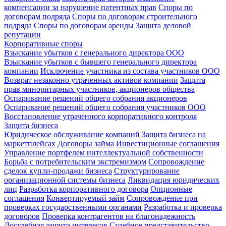
компенсации за нарушение патентных прав
Споры по
договорам подряда
Споры по договорам строительного
подряда
Споры по договорам аренды
Защита деловой
репутации
Корпоративные споры
Взыскание убытков с генерального директора ООО
Взыскание убытков с бывшего генерального директора
компании
Исключение участника из состава участников ООО
Возврат незаконно утраченных активов компании
Защита
прав миноритарных участников, акционеров общества
Оспаривание решений общего собрания акционеров
Оспаривание решений общего собрания участников ООО
Восстановление утраченного корпоративного контроля
Защита бизнеса
Юридическое обслуживание компаний
Защита бизнеса на
маркетплейсах
Договоры займа
Инвестиционные соглашения
Управление портфелем интеллектуальной собственности
Борьба с потребительским экстремизмом
Сопровождение
сделок купли-продажи бизнеса
Структурирование
организационной системы бизнеса
Ликвидация юридических
лиц
Разработка корпоративного договора
Опционные
соглашения
Конвертируемый займ
Сопровождение при
проверках государственными органами
Разработка и проверка
договоров
Проверка контрагентов на благонадежность
Досудебная защита интересов
Судебное представительство