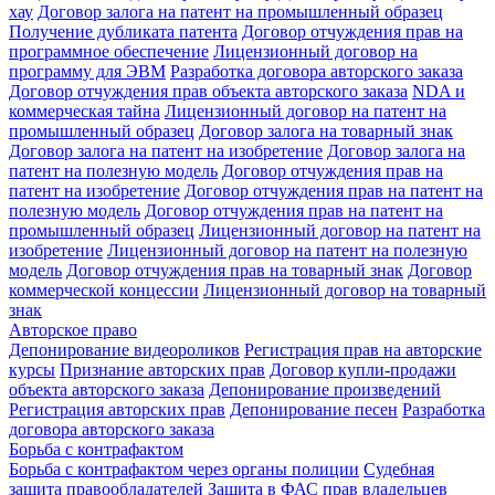
хау
Договор залога на патент на промышленный образец
Получение дубликата патента
Договор отчуждения прав на
программное обеспечение
Лицензионный договор на
программу для ЭВМ
Разработка договора авторского заказа
Договор отчуждения прав объекта авторского заказа
NDA и
коммерческая тайна
Лицензионный договор на патент на
промышленный образец
Договор залога на товарный знак
Договор залога на патент на изобретение
Договор залога на
патент на полезную модель
Договор отчуждения прав на
патент на изобретение
Договор отчуждения прав на патент на
полезную модель
Договор отчуждения прав на патент на
промышленный образец
Лицензионный договор на патент на
изобретение
Лицензионный договор на патент на полезную
модель
Договор отчуждения прав на товарный знак
Договор
коммерческой концессии
Лицензионный договор на товарный
знак
Авторское право
Депонирование видеороликов
Регистрация прав на авторские
курсы
Признание авторских прав
Договор купли-продажи
объекта авторского заказа
Депонирование произведений
Регистрация авторских прав
Депонирование песен
Разработка
договора авторского заказа
Борьба с контрафактом
Борьба с контрафактом через органы полиции
Судебная
защита правообладателей
Защита в ФАС прав владельцев