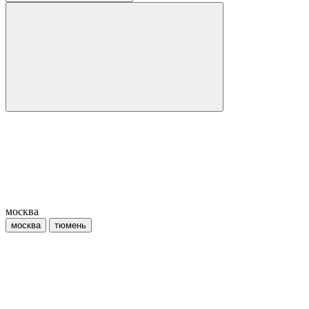
москва
москва
тюмень