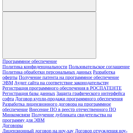
Программное обеспечение
Политика конфиденциальности
Пользовательское соглашение
Политика обработки персональных данных
Разработка
оферты
Получение патента на программное обеспечение
ЭВМ
Аудит сайта на соответствие законодательству
Регистрация программного обеспечения в РОСПАТЕНТЕ
Регистрация базы данных
Защита графического интерфейса
софта
Договор купли-продажи программного обеспечения
Разработка лицензионного договора на программное
обеспечение
Внесение ПО в реестр отечественного ПО
Минкомсвязи
Получение дубликата свидетельства на
программу для ЭВМ
Договоры
Лицензионный договор на ноу-хау
Договор отчуждения ноу-