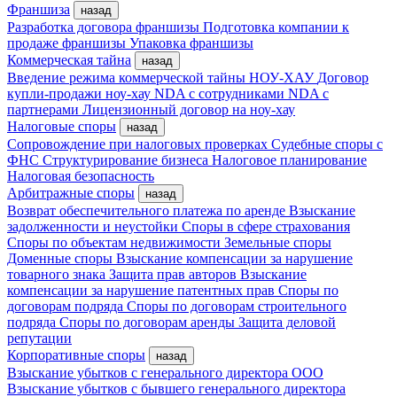
Франшиза
назад
Разработка договора франшизы
Подготовка компании к
продаже франшизы
Упаковка франшизы
Коммерческая тайна
назад
Введение режима коммерческой тайны
НОУ-ХАУ
Договор
купли-продажи ноу-хау
NDA с сотрудниками
NDA с
партнерами
Лицензионный договор на ноу-хау
Налоговые споры
назад
Сопровождение при налоговых проверках
Судебные споры с
ФНС
Структурирование бизнеса
Налоговое планирование
Налоговая безопасность
Арбитражные споры
назад
Возврат обеспечительного платежа по аренде
Взыскание
задолженности и неустойки
Споры в сфере страхования
Споры по объектам недвижимости
Земельные споры
Доменные споры
Взыскание компенсации за нарушение
товарного знака
Защита прав авторов
Взыскание
компенсации за нарушение патентных прав
Споры по
договорам подряда
Споры по договорам строительного
подряда
Споры по договорам аренды
Защита деловой
репутации
Корпоративные споры
назад
Взыскание убытков с генерального директора ООО
Взыскание убытков с бывшего генерального директора