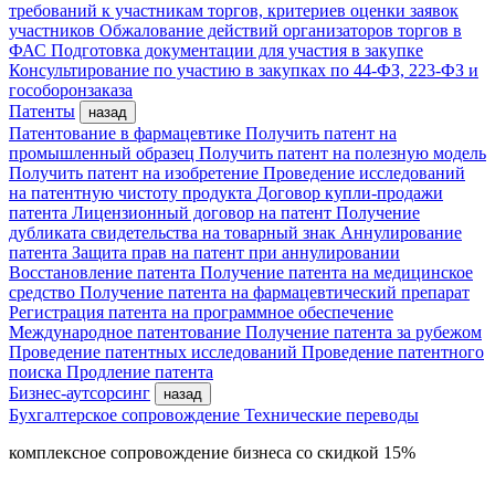
требований к участникам торгов, критериев оценки заявок
участников
Обжалование действий организаторов торгов в
ФАС
Подготовка документации для участия в закупке
Консультирование по участию в закупках по 44-ФЗ, 223-ФЗ и
гособоронзаказа
Патенты
назад
Патентование в фармацевтике
Получить патент на
промышленный образец
Получить патент на полезную модель
Получить патент на изобретение
Проведение исследований
на патентную чистоту продукта
Договор купли-продажи
патента
Лицензионный договор на патент
Получение
дубликата свидетельства на товарный знак
Аннулирование
патента
Защита прав на патент при аннулировании
Восстановление патента
Получение патента на медицинское
средство
Получение патента на фармацевтический препарат
Регистрация патента на программное обеспечение
Международное патентование
Получение патента за рубежом
Проведение патентных исследований
Проведение патентного
поиска
Продление патента
Бизнес-аутсорсинг
назад
Бухгалтерское сопровождение
Технические переводы
комплексное сопровождение бизнеса со скидкой 15%