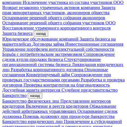
компании
Исключение участника из состава участников ООО
Возврат незаконно утраченных активов компании
Защита
прав миноритарных участников, акционеров общества
Оспаривание решений общего собрания акционеров
Оспаривание решений общего собрания участников ООО
Восстановление утраченного корпоративного контроля
Защита бизнеса
назад
Юридическое обслуживание компаний
Защита бизнеса на
маркетплейсах
Договоры займа
Инвестиционные соглашения
Управление портфелем интеллектуальной собственности
Борьба с потребительским экстремизмом
Сопровождение
сделок купли-продажи бизнеса
Структурирование
организационной системы бизнеса
Ликвидация юридических
лиц
Разработка корпоративного договора
Опционные
соглашения
Конвертируемый займ
Сопровождение при
проверках государственными органами
Разработка и проверка
договоров
Проверка контрагентов на благонадежность
Досудебная защита интересов
Судебное представительство
Банкротство
назад
Банкротство физических лиц
Представление интересов
кредиторов
Включение в реестр кредиторов
Обжалование
действий арбитражных управляющих
Оспаривание сделок
должника
Помощь должнику при процедуре банкротства
Банкротство юридических лиц
Привлечение к субсидиарной
ответственности учредителей и генерального директора