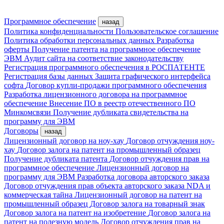
Программное обеспечение
назад
Политика конфиденциальности
Пользовательское соглашение
Политика обработки персональных данных
Разработка
оферты
Получение патента на программное обеспечение
ЭВМ
Аудит сайта на соответствие законодательству
Регистрация программного обеспечения в РОСПАТЕНТЕ
Регистрация базы данных
Защита графического интерфейса
софта
Договор купли-продажи программного обеспечения
Разработка лицензионного договора на программное
обеспечение
Внесение ПО в реестр отечественного ПО
Минкомсвязи
Получение дубликата свидетельства на
программу для ЭВМ
Договоры
назад
Лицензионный договор на ноу-хау
Договор отчуждения ноу-
хау
Договор залога на патент на промышленный образец
Получение дубликата патента
Договор отчуждения прав на
программное обеспечение
Лицензионный договор на
программу для ЭВМ
Разработка договора авторского заказа
Договор отчуждения прав объекта авторского заказа
NDA и
коммерческая тайна
Лицензионный договор на патент на
промышленный образец
Договор залога на товарный знак
Договор залога на патент на изобретение
Договор залога на
патент на полезную модель
Договор отчуждения прав на