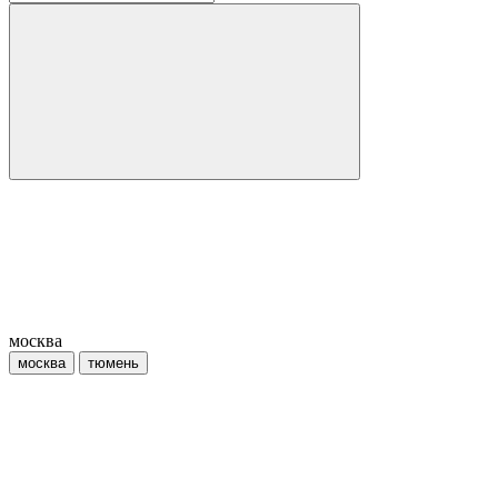
москва
москва
тюмень