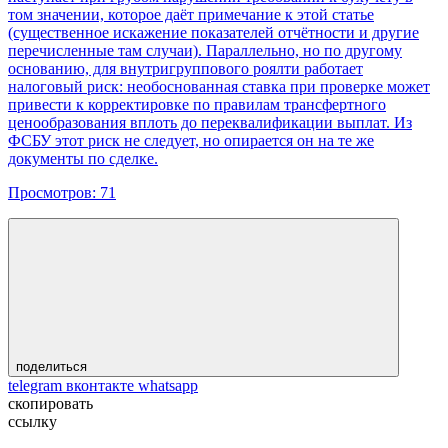
том значении, которое даёт примечание к этой статье
(существенное искажение показателей отчётности и другие
перечисленные там случаи). Параллельно, но по другому
основанию, для внутригруппового роялти работает
налоговый риск: необоснованная ставка при проверке может
привести к корректировке по правилам трансфертного
ценообразования вплоть до переквалификации выплат. Из
ФСБУ этот риск не следует, но опирается он на те же
документы по сделке.
Просмотров:
71
поделиться
telegram
вконтакте
whatsapp
скопировать
ссылку