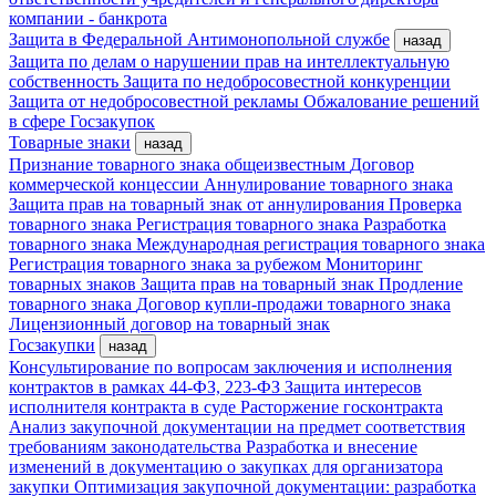
компании - банкрота
Защита в Федеральной Антимонопольной службе
назад
Защита по делам о нарушении прав на интеллектуальную
собственность
Защита по недобросовестной конкуренции
Защита от недобросовестной рекламы
Обжалование решений
в сфере Госзакупок
Товарные знаки
назад
Признание товарного знака общеизвестным
Договор
коммерческой концессии
Аннулирование товарного знака
Защита прав на товарный знак от аннулирования
Проверка
товарного знака
Регистрация товарного знака
Разработка
товарного знака
Международная регистрация товарного знака
Регистрация товарного знака за рубежом
Мониторинг
товарных знаков
Защита прав на товарный знак
Продление
товарного знака
Договор купли-продажи товарного знака
Лицензионный договор на товарный знак
Госзакупки
назад
Консультирование по вопросам заключения и исполнения
контрактов в рамках 44-ФЗ, 223-ФЗ
Защита интересов
исполнителя контракта в суде
Расторжение госконтракта
Анализ закупочной документации на предмет соответствия
требованиям законодательства
Разработка и внесение
изменений в документацию о закупках для организатора
закупки
Оптимизация закупочной документации: разработка