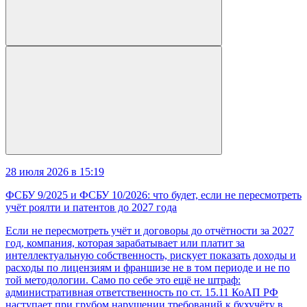
28 июля 2026 в 15:19
ФСБУ 9/2025 и ФСБУ 10/2026: что будет, если не пересмотреть
учёт роялти и патентов до 2027 года
Если не пересмотреть учёт и договоры до отчётности за 2027
год, компания, которая зарабатывает или платит за
интеллектуальную собственность, рискует показать доходы и
расходы по лицензиям и франшизе не в том периоде и не по
той методологии. Само по себе это ещё не штраф:
административная ответственность по ст. 15.11 КоАП РФ
наступает при грубом нарушении требований к бухучёту в