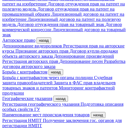
патент на изобретение
Договор отчуждения прав на патент на
полезную модель
Договор отчуждения прав на патент на
промышленный образец
Лицензионный договор на патент на
изобретение
Лицензионный договор на патент на полезную
модель
Договор отчуждения прав на товарный знак
Договор
коммерческой концессии
Лицензионный договор на товарный
знак
Авторское право
назад
Депонирование видеороликов
Регистрация прав на авторские
курсы
Признание авторских прав
Договор купли-продажи
объекта авторского заказа
Депонирование произведений
Регистрация авторских прав
Депонирование песен
Разработка
договора авторского заказа
Борьба с контрафактом
назад
Борьба с контрафактом через органы полиции
Судебная
защита правообладателей
Защита в ФАС прав владельцев
товарных знаков и патентов
Мониторинг контрафактной
продукции
Географические указания
назад
Регистрация географического указания
Подготовка описания
особых свойств ГУ
Наименование мест происхождения товаров
назад
Регистрация НМПТ
Получение заключения гос. органов для
регистрации НМПТ