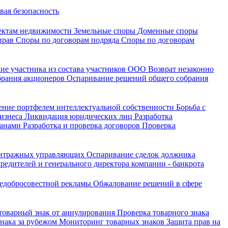
вая безопасность
ектам недвижимости
Земельные споры
Доменные споры
прав
Споры по договорам подряда
Споры по договорам
ие участника из состава участников ООО
Возврат незаконно
брания акционеров
Оспаривание решений общего собрания
ение портфелем интеллектуальной собственности
Борьба с
бизнеса
Ликвидация юридических лиц
Разработка
ганами
Разработка и проверка договоров
Проверка
битражных управляющих
Оспаривание сделок должника
редителей и генерального директора компании - банкрота
недобросовестной рекламы
Обжалование решений в сфере
 товарный знак от аннулирования
Проверка товарного знака
знака за рубежом
Мониторинг товарных знаков
Защита прав на