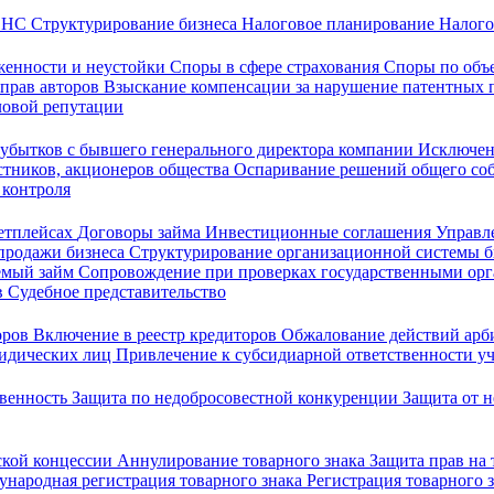
 ФНС
Структурирование бизнеса
Налоговое планирование
Налого
женности и неустойки
Споры в сфере страхования
Споры по объ
 прав авторов
Взыскание компенсации за нарушение патентных 
ловой репутации
убытков с бывшего генерального директора компании
Исключен
стников, акционеров общества
Оспаривание решений общего со
 контроля
кетплейсах
Договоры займа
Инвестиционные соглашения
Управл
продажи бизнеса
Структурирование организационной системы 
емый займ
Сопровождение при проверках государственными ор
в
Судебное представительство
оров
Включение в реестр кредиторов
Обжалование действий ар
ридических лиц
Привлечение к субсидиарной ответственности уч
твенность
Защита по недобросовестной конкуренции
Защита от 
ской концессии
Аннулирование товарного знака
Защита прав на
народная регистрация товарного знака
Регистрация товарного 