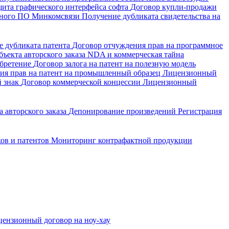
щита графического интерфейса софта
Договор купли-продажи
енного ПО Минкомсвязи
Получение дубликата свидетельства на
е дубликата патента
Договор отчуждения прав на программное
ъекта авторского заказа
NDA и коммерческая тайна
обретение
Договор залога на патент на полезную модель
ия прав на патент на промышленный образец
Лицензионный
й знак
Договор коммерческой концессии
Лицензионный
 авторского заказа
Депонирование произведений
Регистрация
ков и патентов
Мониторинг контрафактной продукции
ензионный договор на ноу-хау