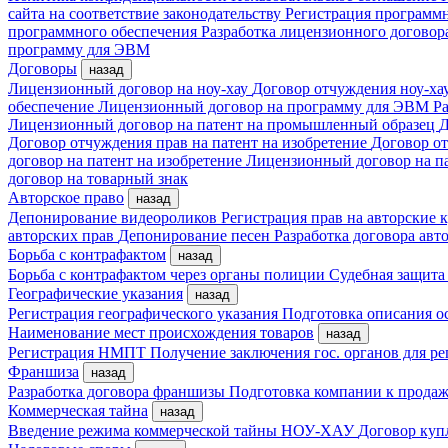
сайта на соответствие законодательству
Регистрация програм
программного обеспечения
Разработка лицензионного договор
программу для ЭВМ
Договоры
назад
Лицензионный договор на ноу-хау
Договор отчуждения ноу-ха
обеспечение
Лицензионный договор на программу для ЭВМ
Ра
Лицензионный договор на патент на промышленный образец
Д
Договор отчуждения прав на патент на изобретение
Договор от
договор на патент на изобретение
Лицензионный договор на п
договор на товарный знак
Авторское право
назад
Депонирование видеороликов
Регистрация прав на авторские
авторских прав
Депонирование песен
Разработка договора авто
Борьба с контрафактом
назад
Борьба с контрафактом через органы полиции
Судебная защита
Географические указания
назад
Регистрация географического указания
Подготовка описания о
Наименование мест происхождения товаров
назад
Регистрация НМПТ
Получение заключения гос. органов для 
Франшиза
назад
Разработка договора франшизы
Подготовка компании к прода
Коммерческая тайна
назад
Введение режима коммерческой тайны
НОУ-ХАУ
Договор куп