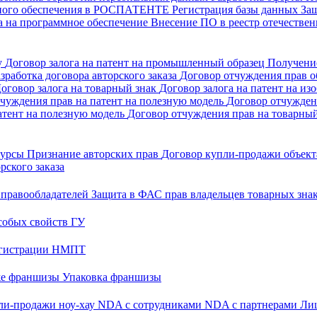
много обеспечения в РОСПАТЕНТЕ
Регистрация базы данных
За
а на программное обеспечение
Внесение ПО в реестр отечеств
у
Договор залога на патент на промышленный образец
Получени
зработка договора авторского заказа
Договор отчуждения прав об
оговор залога на товарный знак
Договор залога на патент на из
чуждения прав на патент на полезную модель
Договор отчужден
атент на полезную модель
Договор отчуждения прав на товарны
 курсы
Признание авторских прав
Договор купли-продажи объекта
рского заказа
 правообладателей
Защита в ФАС прав владельцев товарных зна
собых свойств ГУ
регистрации НМПТ
же франшизы
Упаковка франшизы
ли-продажи ноу-хау
NDA с сотрудниками
NDA с партнерами
Лиц