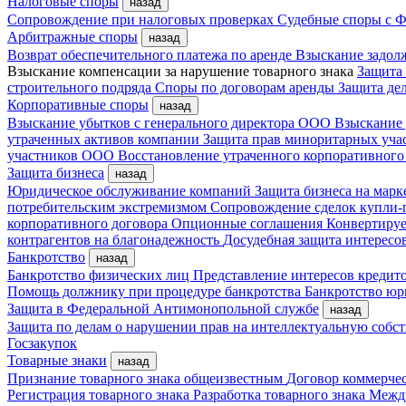
Налоговые споры
назад
Сопровождение при налоговых проверках
Судебные споры с
Арбитражные споры
назад
Возврат обеспечительного платежа по аренде
Взыскание задол
Взыскание компенсации за нарушение товарного знака
Защита
строительного подряда
Споры по договорам аренды
Защита де
Корпоративные споры
назад
Взыскание убытков с генерального директора ООО
Взыскание 
утраченных активов компании
Защита прав миноритарных уча
участников ООО
Восстановление утраченного корпоративного
Защита бизнеса
назад
Юридическое обслуживание компаний
Защита бизнеса на мар
потребительским экстремизмом
Сопровождение сделок купли-
корпоративного договора
Опционные соглашения
Конвертиру
контрагентов на благонадежность
Досудебная защита интересо
Банкротство
назад
Банкротство физических лиц
Представление интересов кредит
Помощь должнику при процедуре банкротства
Банкротство ю
Защита в Федеральной Антимонопольной службе
назад
Защита по делам о нарушении прав на интеллектуальную собс
Госзакупок
Товарные знаки
назад
Признание товарного знака общеизвестным
Договор коммерче
Регистрация товарного знака
Разработка товарного знака
Между