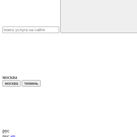
москва
москва
тюмень
рус
рус
en