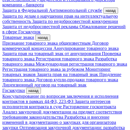
компании - банкрота
Защита в Федеральной Антимонопольной службе
назад
Защита по делам о нарушении прав на интеллектуальную
собственность
Защита по недобросовестной конкуренции
Защита от недобросовестной рекламы
Обжалование решений
в сфере Госзакупок
Товарные знаки
назад
Признание товарного знака общеизвестным
Договор
коммерческой концессии
Аннулирование товарного знака
Защита прав на товарный знак от аннулирования
Проверка
товарного знака
Регистрация товарного знака
Разработка
товарного знака
Международная регистрация товарного знака
Регистрация товарного знака за рубежом
Мониторинг
товарных знаков
Защита прав на товарный знак
Продление
товарного знака
Договор купли-продажи товарного знака
Лицензионный договор на товарный знак
Госзакупки
назад
Консультирование по вопросам заключения и исполнения
контрактов в рамках 44-ФЗ, 223-ФЗ
Защита интересов
исполнителя контракта в суде
Расторжение госконтракта
Анализ закупочной документации на предмет соответствия
требованиям законодательства
Разработка и внесение
изменений в документацию о закупках для организатора
закупки
Оптимизация закупочной документации: разработка