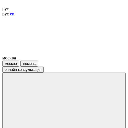
рус
рус
en
москва
москва
тюмень
онлайн-консультация