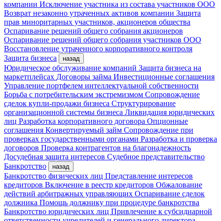
компании
Исключение участника из состава участников ООО
Возврат незаконно утраченных активов компании
Защита
прав миноритарных участников, акционеров общества
Оспаривание решений общего собрания акционеров
Оспаривание решений общего собрания участников ООО
Восстановление утраченного корпоративного контроля
Защита бизнеса
назад
Юридическое обслуживание компаний
Защита бизнеса на
маркетплейсах
Договоры займа
Инвестиционные соглашения
Управление портфелем интеллектуальной собственности
Борьба с потребительским экстремизмом
Сопровождение
сделок купли-продажи бизнеса
Структурирование
организационной системы бизнеса
Ликвидация юридических
лиц
Разработка корпоративного договора
Опционные
соглашения
Конвертируемый займ
Сопровождение при
проверках государственными органами
Разработка и проверка
договоров
Проверка контрагентов на благонадежность
Досудебная защита интересов
Судебное представительство
Банкротство
назад
Банкротство физических лиц
Представление интересов
кредиторов
Включение в реестр кредиторов
Обжалование
действий арбитражных управляющих
Оспаривание сделок
должника
Помощь должнику при процедуре банкротства
Банкротство юридических лиц
Привлечение к субсидиарной
ответственности учредителей и генерального директора