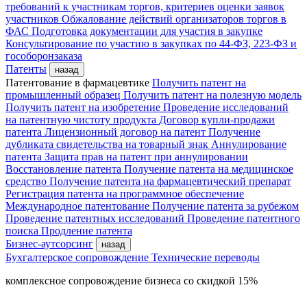
требований к участникам торгов, критериев оценки заявок
участников
Обжалование действий организаторов торгов в
ФАС
Подготовка документации для участия в закупке
Консультирование по участию в закупках по 44-ФЗ, 223-ФЗ и
гособоронзаказа
Патенты
назад
Патентование в фармацевтике
Получить патент на
промышленный образец
Получить патент на полезную модель
Получить патент на изобретение
Проведение исследований
на патентную чистоту продукта
Договор купли-продажи
патента
Лицензионный договор на патент
Получение
дубликата свидетельства на товарный знак
Аннулирование
патента
Защита прав на патент при аннулировании
Восстановление патента
Получение патента на медицинское
средство
Получение патента на фармацевтический препарат
Регистрация патента на программное обеспечение
Международное патентование
Получение патента за рубежом
Проведение патентных исследований
Проведение патентного
поиска
Продление патента
Бизнес-аутсорсинг
назад
Бухгалтерское сопровождение
Технические переводы
комплексное сопровождение бизнеса со скидкой 15%