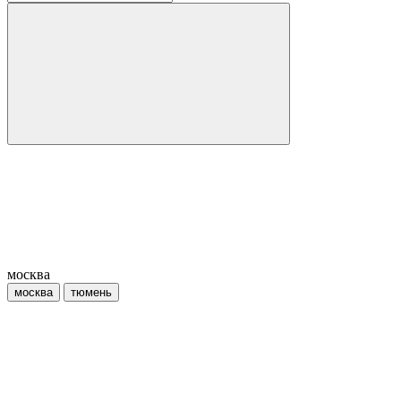
москва
москва
тюмень