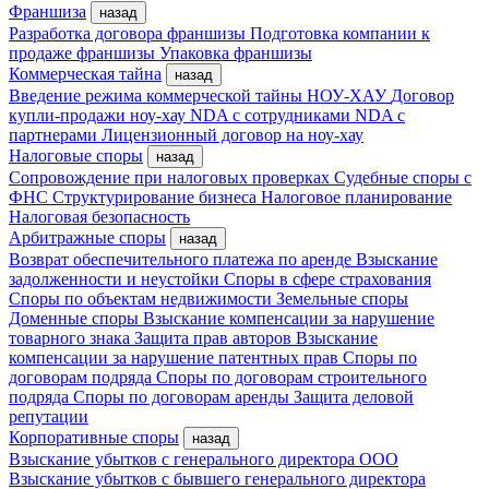
Франшиза
назад
Разработка договора франшизы
Подготовка компании к
продаже франшизы
Упаковка франшизы
Коммерческая тайна
назад
Введение режима коммерческой тайны
НОУ-ХАУ
Договор
купли-продажи ноу-хау
NDA с сотрудниками
NDA с
партнерами
Лицензионный договор на ноу-хау
Налоговые споры
назад
Сопровождение при налоговых проверках
Судебные споры с
ФНС
Структурирование бизнеса
Налоговое планирование
Налоговая безопасность
Арбитражные споры
назад
Возврат обеспечительного платежа по аренде
Взыскание
задолженности и неустойки
Споры в сфере страхования
Споры по объектам недвижимости
Земельные споры
Доменные споры
Взыскание компенсации за нарушение
товарного знака
Защита прав авторов
Взыскание
компенсации за нарушение патентных прав
Споры по
договорам подряда
Споры по договорам строительного
подряда
Споры по договорам аренды
Защита деловой
репутации
Корпоративные споры
назад
Взыскание убытков с генерального директора ООО
Взыскание убытков с бывшего генерального директора