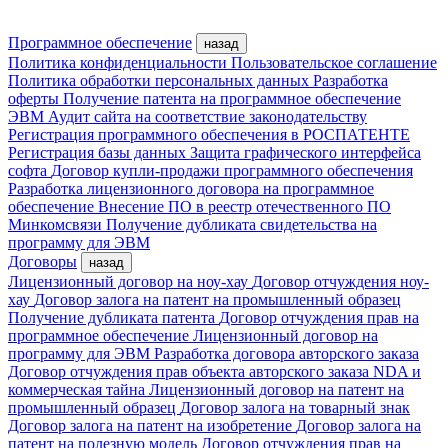
Программное обеспечение
назад
Политика конфиденциальности
Пользовательское соглашение
Политика обработки персональных данных
Разработка
оферты
Получение патента на программное обеспечение
ЭВМ
Аудит сайта на соответствие законодательству
Регистрация программного обеспечения в РОСПАТЕНТЕ
Регистрация базы данных
Защита графического интерфейса
софта
Договор купли-продажи программного обеспечения
Разработка лицензионного договора на программное
обеспечение
Внесение ПО в реестр отечественного ПО
Минкомсвязи
Получение дубликата свидетельства на
программу для ЭВМ
Договоры
назад
Лицензионный договор на ноу-хау
Договор отчуждения ноу-
хау
Договор залога на патент на промышленный образец
Получение дубликата патента
Договор отчуждения прав на
программное обеспечение
Лицензионный договор на
программу для ЭВМ
Разработка договора авторского заказа
Договор отчуждения прав объекта авторского заказа
NDA и
коммерческая тайна
Лицензионный договор на патент на
промышленный образец
Договор залога на товарный знак
Договор залога на патент на изобретение
Договор залога на
патент на полезную модель
Договор отчуждения прав на