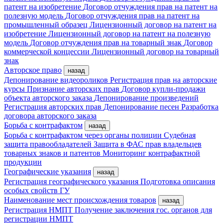
патент на изобретение
Договор отчуждения прав на патент на
полезную модель
Договор отчуждения прав на патент на
промышленный образец
Лицензионный договор на патент на
изобретение
Лицензионный договор на патент на полезную
модель
Договор отчуждения прав на товарный знак
Договор
коммерческой концессии
Лицензионный договор на товарный
знак
Авторское право
назад
Депонирование видеороликов
Регистрация прав на авторские
курсы
Признание авторских прав
Договор купли-продажи
объекта авторского заказа
Депонирование произведений
Регистрация авторских прав
Депонирование песен
Разработка
договора авторского заказа
Борьба с контрафактом
назад
Борьба с контрафактом через органы полиции
Судебная
защита правообладателей
Защита в ФАС прав владельцев
товарных знаков и патентов
Мониторинг контрафактной
продукции
Географические указания
назад
Регистрация географического указания
Подготовка описания
особых свойств ГУ
Наименование мест происхождения товаров
назад
Регистрация НМПТ
Получение заключения гос. органов для
регистрации НМПТ