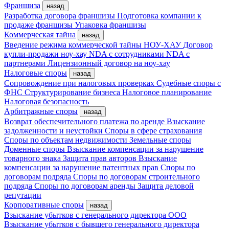
Франшиза
назад
Разработка договора франшизы
Подготовка компании к
продаже франшизы
Упаковка франшизы
Коммерческая тайна
назад
Введение режима коммерческой тайны
НОУ-ХАУ
Договор
купли-продажи ноу-хау
NDA с сотрудниками
NDA с
партнерами
Лицензионный договор на ноу-хау
Налоговые споры
назад
Сопровождение при налоговых проверках
Судебные споры с
ФНС
Структурирование бизнеса
Налоговое планирование
Налоговая безопасность
Арбитражные споры
назад
Возврат обеспечительного платежа по аренде
Взыскание
задолженности и неустойки
Споры в сфере страхования
Споры по объектам недвижимости
Земельные споры
Доменные споры
Взыскание компенсации за нарушение
товарного знака
Защита прав авторов
Взыскание
компенсации за нарушение патентных прав
Споры по
договорам подряда
Споры по договорам строительного
подряда
Споры по договорам аренды
Защита деловой
репутации
Корпоративные споры
назад
Взыскание убытков с генерального директора ООО
Взыскание убытков с бывшего генерального директора