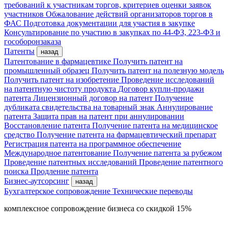
требований к участникам торгов, критериев оценки заявок
участников
Обжалование действий организаторов торгов в
ФАС
Подготовка документации для участия в закупке
Консультирование по участию в закупках по 44-ФЗ, 223-ФЗ и
гособоронзаказа
Патенты
назад
Патентование в фармацевтике
Получить патент на
промышленный образец
Получить патент на полезную модель
Получить патент на изобретение
Проведение исследований
на патентную чистоту продукта
Договор купли-продажи
патента
Лицензионный договор на патент
Получение
дубликата свидетельства на товарный знак
Аннулирование
патента
Защита прав на патент при аннулировании
Восстановление патента
Получение патента на медицинское
средство
Получение патента на фармацевтический препарат
Регистрация патента на программное обеспечение
Международное патентование
Получение патента за рубежом
Проведение патентных исследований
Проведение патентного
поиска
Продление патента
Бизнес-аутсорсинг
назад
Бухгалтерское сопровождение
Технические переводы
комплексное сопровождение бизнеса со скидкой 15%