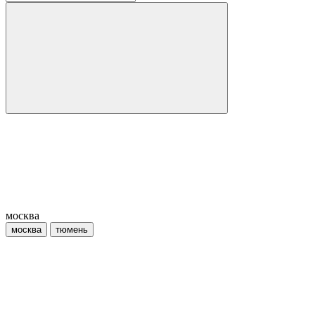
москва
москва
тюмень