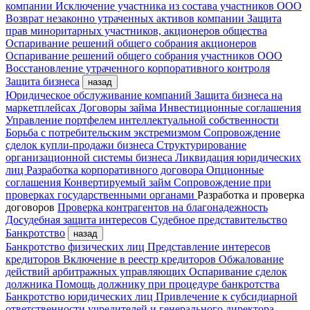
компании
Исключение участника из состава участников ООО
Возврат незаконно утраченных активов компании
Защита
прав миноритарных участников, акционеров общества
Оспаривание решений общего собрания акционеров
Оспаривание решений общего собрания участников ООО
Восстановление утраченного корпоративного контроля
Защита бизнеса
назад
Юридическое обслуживание компаний
Защита бизнеса на
маркетплейсах
Договоры займа
Инвестиционные соглашения
Управление портфелем интеллектуальной собственности
Борьба с потребительским экстремизмом
Сопровождение
сделок купли-продажи бизнеса
Структурирование
организационной системы бизнеса
Ликвидация юридических
лиц
Разработка корпоративного договора
Опционные
соглашения
Конвертируемый займ
Сопровождение при
проверках государственными органами
Разработка и проверка
договоров
Проверка контрагентов на благонадежность
Досудебная защита интересов
Судебное представительство
Банкротство
назад
Банкротство физических лиц
Представление интересов
кредиторов
Включение в реестр кредиторов
Обжалование
действий арбитражных управляющих
Оспаривание сделок
должника
Помощь должнику при процедуре банкротства
Банкротство юридических лиц
Привлечение к субсидиарной
ответственности учредителей и генерального директора