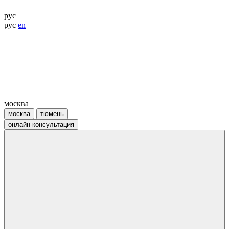
рус
рус
en
москва
москва
тюмень
онлайн-консультация