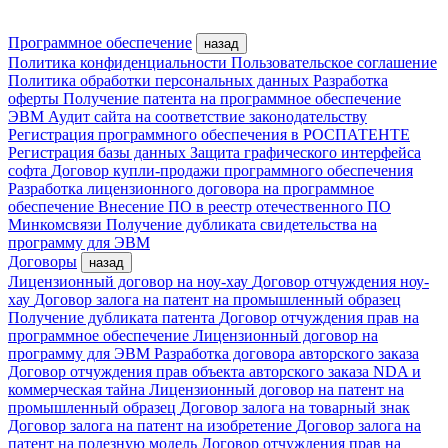
Программное обеспечение
назад
Политика конфиденциальности
Пользовательское соглашение
Политика обработки персональных данных
Разработка
оферты
Получение патента на программное обеспечение
ЭВМ
Аудит сайта на соответствие законодательству
Регистрация программного обеспечения в РОСПАТЕНТЕ
Регистрация базы данных
Защита графического интерфейса
софта
Договор купли-продажи программного обеспечения
Разработка лицензионного договора на программное
обеспечение
Внесение ПО в реестр отечественного ПО
Минкомсвязи
Получение дубликата свидетельства на
программу для ЭВМ
Договоры
назад
Лицензионный договор на ноу-хау
Договор отчуждения ноу-
хау
Договор залога на патент на промышленный образец
Получение дубликата патента
Договор отчуждения прав на
программное обеспечение
Лицензионный договор на
программу для ЭВМ
Разработка договора авторского заказа
Договор отчуждения прав объекта авторского заказа
NDA и
коммерческая тайна
Лицензионный договор на патент на
промышленный образец
Договор залога на товарный знак
Договор залога на патент на изобретение
Договор залога на
патент на полезную модель
Договор отчуждения прав на