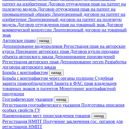
патент на изобретение
Договор отчуждения прав на патент на
полезную модель
Договор отчуждения прав на патент на
промышленный образец
Лицензионный договор на патент на
изобретение
Лицензионный договор на патент на полезную
модель
Договор отчуждения прав на товарный знак
Договор
коммерческой концессии
Лицензионный договор на товарный
знак
Авторское право
назад
Депонирование видеороликов
Регистрация прав на авторские
курсы
Признание авторских прав
Договор купли-продажи
объекта авторского заказа
Депонирование произведений
Регистрация авторских прав
Депонирование песен
Разработка
договора авторского заказа
Борьба с контрафактом
назад
Борьба с контрафактом через органы полиции
Судебная
защита правообладателей
Защита в ФАС прав владельцев
товарных знаков и патентов
Мониторинг контрафактной
продукции
Географические указания
назад
Регистрация географического указания
Подготовка описания
особых свойств ГУ
Наименование мест происхождения товаров
назад
Регистрация НМПТ
Получение заключения гос. органов для
регистрации НМПТ