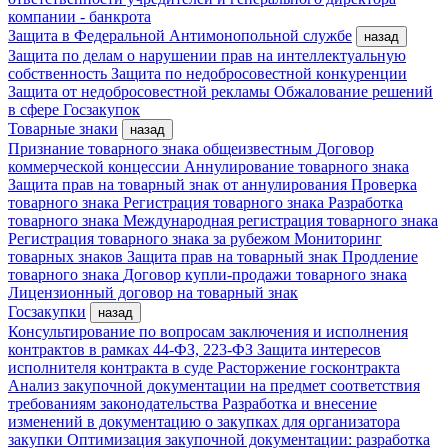
компании - банкрота
Защита в Федеральной Антимонопольной службе
назад
Защита по делам о нарушении прав на интеллектуальную
собственность
Защита по недобросовестной конкуренции
Защита от недобросовестной рекламы
Обжалование решений
в сфере Госзакупок
Товарные знаки
назад
Признание товарного знака общеизвестным
Договор
коммерческой концессии
Аннулирование товарного знака
Защита прав на товарный знак от аннулирования
Проверка
товарного знака
Регистрация товарного знака
Разработка
товарного знака
Международная регистрация товарного знака
Регистрация товарного знака за рубежом
Мониторинг
товарных знаков
Защита прав на товарный знак
Продление
товарного знака
Договор купли-продажи товарного знака
Лицензионный договор на товарный знак
Госзакупки
назад
Консультирование по вопросам заключения и исполнения
контрактов в рамках 44-ФЗ, 223-ФЗ
Защита интересов
исполнителя контракта в суде
Расторжение госконтракта
Анализ закупочной документации на предмет соответствия
требованиям законодательства
Разработка и внесение
изменений в документацию о закупках для организатора
закупки
Оптимизация закупочной документации: разработка