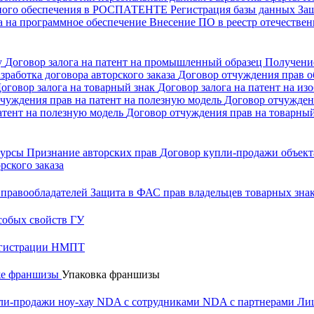
много обеспечения в РОСПАТЕНТЕ
Регистрация базы данных
За
а на программное обеспечение
Внесение ПО в реестр отечеств
у
Договор залога на патент на промышленный образец
Получени
зработка договора авторского заказа
Договор отчуждения прав об
оговор залога на товарный знак
Договор залога на патент на из
чуждения прав на патент на полезную модель
Договор отчужден
атент на полезную модель
Договор отчуждения прав на товарны
 курсы
Признание авторских прав
Договор купли-продажи объекта
рского заказа
 правообладателей
Защита в ФАС прав владельцев товарных зна
собых свойств ГУ
регистрации НМПТ
же франшизы
Упаковка франшизы
ли-продажи ноу-хау
NDA с сотрудниками
NDA с партнерами
Лиц