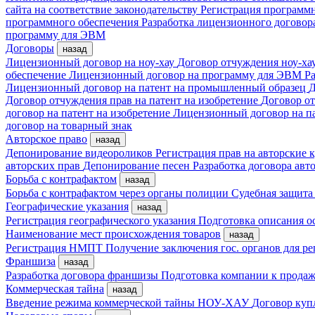
сайта на соответствие законодательству
Регистрация програм
программного обеспечения
Разработка лицензионного договор
программу для ЭВМ
Договоры
назад
Лицензионный договор на ноу-хау
Договор отчуждения ноу-ха
обеспечение
Лицензионный договор на программу для ЭВМ
Ра
Лицензионный договор на патент на промышленный образец
Д
Договор отчуждения прав на патент на изобретение
Договор от
договор на патент на изобретение
Лицензионный договор на п
договор на товарный знак
Авторское право
назад
Депонирование видеороликов
Регистрация прав на авторские
авторских прав
Депонирование песен
Разработка договора авто
Борьба с контрафактом
назад
Борьба с контрафактом через органы полиции
Судебная защита
Географические указания
назад
Регистрация географического указания
Подготовка описания о
Наименование мест происхождения товаров
назад
Регистрация НМПТ
Получение заключения гос. органов для 
Франшиза
назад
Разработка договора франшизы
Подготовка компании к прода
Коммерческая тайна
назад
Введение режима коммерческой тайны
НОУ-ХАУ
Договор куп