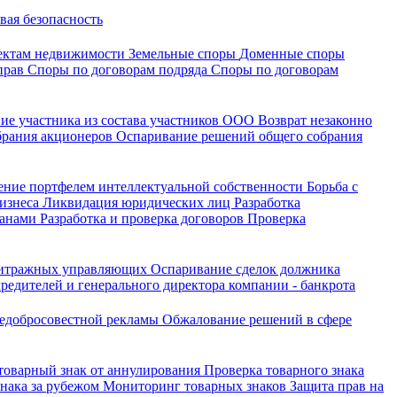
вая безопасность
ектам недвижимости
Земельные споры
Доменные споры
прав
Споры по договорам подряда
Споры по договорам
ие участника из состава участников ООО
Возврат незаконно
брания акционеров
Оспаривание решений общего собрания
ение портфелем интеллектуальной собственности
Борьба с
бизнеса
Ликвидация юридических лиц
Разработка
ганами
Разработка и проверка договоров
Проверка
битражных управляющих
Оспаривание сделок должника
редителей и генерального директора компании - банкрота
недобросовестной рекламы
Обжалование решений в сфере
 товарный знак от аннулирования
Проверка товарного знака
знака за рубежом
Мониторинг товарных знаков
Защита прав на