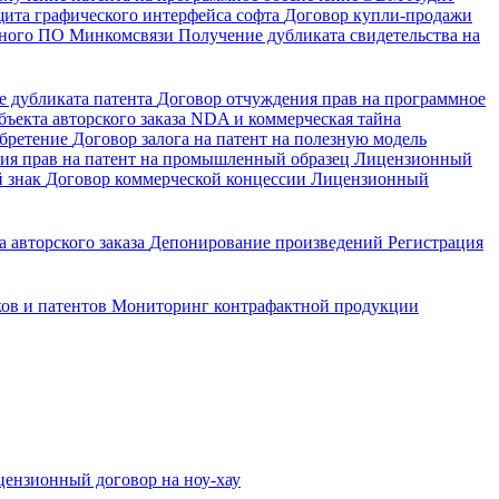
щита графического интерфейса софта
Договор купли-продажи
енного ПО Минкомсвязи
Получение дубликата свидетельства на
е дубликата патента
Договор отчуждения прав на программное
ъекта авторского заказа
NDA и коммерческая тайна
обретение
Договор залога на патент на полезную модель
ия прав на патент на промышленный образец
Лицензионный
й знак
Договор коммерческой концессии
Лицензионный
 авторского заказа
Депонирование произведений
Регистрация
ков и патентов
Мониторинг контрафактной продукции
ензионный договор на ноу-хау