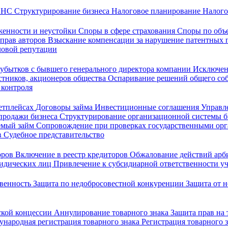
 ФНС
Структурирование бизнеса
Налоговое планирование
Налого
женности и неустойки
Споры в сфере страхования
Споры по объ
 прав авторов
Взыскание компенсации за нарушение патентных 
ловой репутации
убытков с бывшего генерального директора компании
Исключен
стников, акционеров общества
Оспаривание решений общего со
 контроля
кетплейсах
Договоры займа
Инвестиционные соглашения
Управл
продажи бизнеса
Структурирование организационной системы 
емый займ
Сопровождение при проверках государственными ор
в
Судебное представительство
оров
Включение в реестр кредиторов
Обжалование действий ар
ридических лиц
Привлечение к субсидиарной ответственности уч
твенность
Защита по недобросовестной конкуренции
Защита от 
ской концессии
Аннулирование товарного знака
Защита прав на
народная регистрация товарного знака
Регистрация товарного 