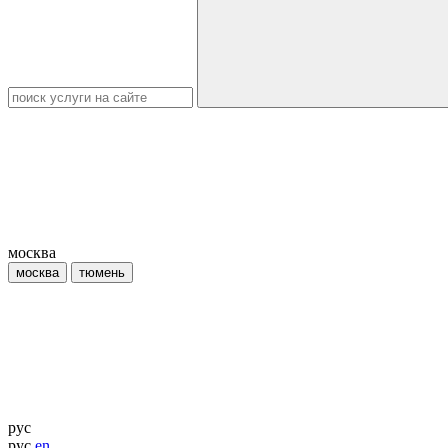
москва
москва
тюмень
рус
рус
en