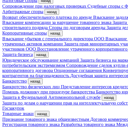
Налоговые споры
назад
Сопровождение при налоговых проверках
Судебные споры с
Арбитражные споры
назад
Возврат обеспечительного платежа по аренде
Взыскание задол
Взыскание компенсации за нарушение товарного знака
Защита
строительного подряда
Споры по договорам аренды
Защита де
Корпоративные споры
назад
Взыскание убытков с генерального директора ООО
Взыскание 
утраченных активов компании
Защита прав миноритарных уча
участников ООО
Восстановление утраченного корпоративного
Защита бизнеса
назад
Юридическое обслуживание компаний
Защита бизнеса на мар
потребительским экстремизмом
Сопровождение сделок купли-
корпоративного договора
Опционные соглашения
Конвертиру
контрагентов на благонадежность
Досудебная защита интересо
Банкротство
назад
Банкротство физических лиц
Представление интересов кредит
Помощь должнику при процедуре банкротства
Банкротство ю
Защита в Федеральной Антимонопольной службе
назад
Защита по делам о нарушении прав на интеллектуальную собс
Госзакупок
Товарные знаки
назад
Признание товарного знака общеизвестным
Договор коммерче
Регистрация товарного знака
Разработка товарного знака
Между