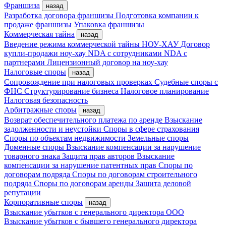
Франшиза
назад
Разработка договора франшизы
Подготовка компании к
продаже франшизы
Упаковка франшизы
Коммерческая тайна
назад
Введение режима коммерческой тайны
НОУ-ХАУ
Договор
купли-продажи ноу-хау
NDA с сотрудниками
NDA с
партнерами
Лицензионный договор на ноу-хау
Налоговые споры
назад
Сопровождение при налоговых проверках
Судебные споры с
ФНС
Структурирование бизнеса
Налоговое планирование
Налоговая безопасность
Арбитражные споры
назад
Возврат обеспечительного платежа по аренде
Взыскание
задолженности и неустойки
Споры в сфере страхования
Споры по объектам недвижимости
Земельные споры
Доменные споры
Взыскание компенсации за нарушение
товарного знака
Защита прав авторов
Взыскание
компенсации за нарушение патентных прав
Споры по
договорам подряда
Споры по договорам строительного
подряда
Споры по договорам аренды
Защита деловой
репутации
Корпоративные споры
назад
Взыскание убытков с генерального директора ООО
Взыскание убытков с бывшего генерального директора