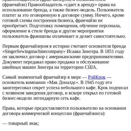
(франчайзи) Правообладатель «сдает в аренду» права на
использование бренда, а также бизнес-модель. Пользователь
платит за это оговоренную в договоре сумму. Ничего, кроме
готовой схемы построения бизнеса, франчайзи не
приобретает. Подготовку помещения, обучение персонала,
оформление в стиле бренда и другие мероприятия
пользователь франшизы оплачивает и делает самостоятельно.
Первым франчайзером в истории считают основателя бренда
«SingerSewingmachinecompany» Исаака Зингера. В 1851 году
он заключил договор с американскими предпринимателями.
Документ передавал право продажи и обслуживание
швейных машин Зингера на территории США.
Самый знаменитый франчайзер в мире —
РэйКрок
—
основатель компании «Мак Доналдс». В 1945 году его
заинтересовал секрет успеха небольшого кафе. Крок подписал
с хозяином заведения договор, и вскоре открыл по готовой
бизнес-модели легендарную сеть кафе.
Права, которые предоставляются пользователю на основании
договора коммерческой концессии (франчайзинга):
— товарный знак;