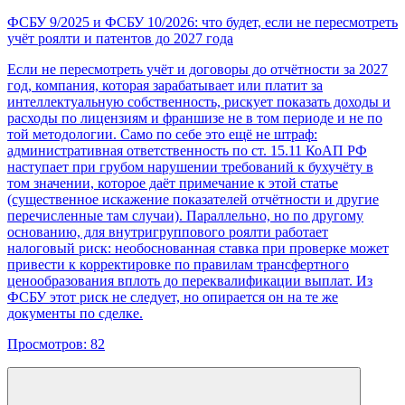
ФСБУ 9/2025 и ФСБУ 10/2026: что будет, если не пересмотреть
учёт роялти и патентов до 2027 года
Если не пересмотреть учёт и договоры до отчётности за 2027
год, компания, которая зарабатывает или платит за
интеллектуальную собственность, рискует показать доходы и
расходы по лицензиям и франшизе не в том периоде и не по
той методологии. Само по себе это ещё не штраф:
административная ответственность по ст. 15.11 КоАП РФ
наступает при грубом нарушении требований к бухучёту в
том значении, которое даёт примечание к этой статье
(существенное искажение показателей отчётности и другие
перечисленные там случаи). Параллельно, но по другому
основанию, для внутригруппового роялти работает
налоговый риск: необоснованная ставка при проверке может
привести к корректировке по правилам трансфертного
ценообразования вплоть до переквалификации выплат. Из
ФСБУ этот риск не следует, но опирается он на те же
документы по сделке.
Просмотров:
82