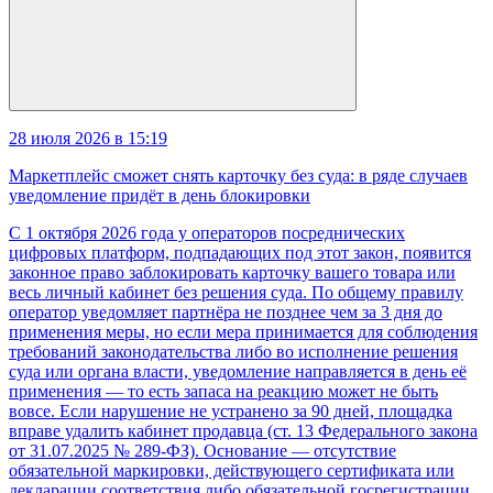
28 июля 2026 в 15:19
Маркетплейс сможет снять карточку без суда: в ряде случаев
уведомление придёт в день блокировки
С 1 октября 2026 года у операторов посреднических
цифровых платформ, подпадающих под этот закон, появится
законное право заблокировать карточку вашего товара или
весь личный кабинет без решения суда. По общему правилу
оператор уведомляет партнёра не позднее чем за 3 дня до
применения меры, но если мера принимается для соблюдения
требований законодательства либо во исполнение решения
суда или органа власти, уведомление направляется в день её
применения — то есть запаса на реакцию может не быть
вовсе. Если нарушение не устранено за 90 дней, площадка
вправе удалить кабинет продавца (ст. 13 Федерального закона
от 31.07.2025 № 289-ФЗ). Основание — отсутствие
обязательной маркировки, действующего сертификата или
декларации соответствия либо обязательной госрегистрации,