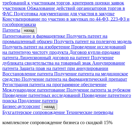
требований к участникам торгов, критериев оценки заявок
участников
Обжалование действий организаторов торгов в
ФАС
Подготовка документации для участия в закупке
Консультирование по участию в закупках по 44-ФЗ, 223-ФЗ и
гособоронзаказа
Патенты
назад
Патентование в фармацевтике
Получить патент на
промышленный образец
Получить патент на полезную модель
Получить патент на изобретение
Проведение исследований
на патентную чистоту продукта
Договор купли-продажи
патента
Лицензионный договор на патент
Получение
дубликата свидетельства на товарный знак
Аннулирование
патента
Защита прав на патент при аннулировании
Восстановление патента
Получение патента на медицинское
средство
Получение патента на фармацевтический препарат
Регистрация патента на программное обеспечение
Международное патентование
Получение патента за рубежом
Проведение патентных исследований
Проведение патентного
поиска
Продление патента
Бизнес-аутсорсинг
назад
Бухгалтерское сопровождение
Технические переводы
комплексное сопровождение бизнеса со скидкой 15%