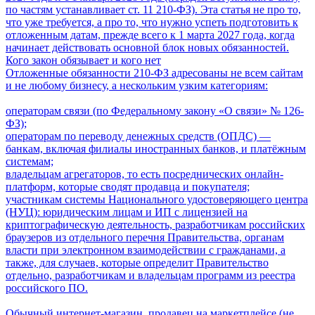
по частям устанавливает ст. 11 210-ФЗ). Эта статья не про то,
что уже требуется, а про то, что нужно успеть подготовить к
отложенным датам, прежде всего к 1 марта 2027 года, когда
начинает действовать основной блок новых обязанностей.
Кого закон обязывает и кого нет
Отложенные обязанности 210-ФЗ адресованы не всем сайтам
и не любому бизнесу, а нескольким узким категориям:
операторам связи (по Федеральному закону «О связи» № 126-
ФЗ);
операторам по переводу денежных средств (ОПДС) —
банкам, включая филиалы иностранных банков, и платёжным
системам;
владельцам агрегаторов, то есть посреднических онлайн-
платформ, которые сводят продавца и покупателя;
участникам системы Национального удостоверяющего центра
(НУЦ): юридическим лицам и ИП с лицензией на
криптографическую деятельность, разработчикам российских
браузеров из отдельного перечня Правительства, органам
власти при электронном взаимодействии с гражданами, а
также, для случаев, которые определит Правительство
отдельно, разработчикам и владельцам программ из реестра
российского ПО.
Обычный интернет-магазин, продавец на маркетплейсе (не