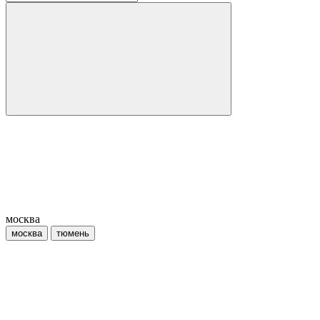
москва
москва
тюмень