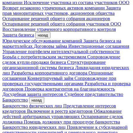
компании
Исключение участника из состава участников ООО
Возврат незаконно утраченных активов компании
Защита
прав миноритарных участников, акционеров общества
Оспаривание решений общего собрания акционеров
Оспаривание решений общего собрания участников ООО
Восстановление утраченного корпоративного контроля
Защита бизнеса
назад
Юридическое обслуживание компаний
Защита бизнеса на
маркетплейсах
Договоры займа
Инвестиционные соглашения
Управление портфелем интеллектуальной собственности
Борьба с потребительским экстремизмом
Сопровождение
сделок купли-продажи бизнеса
Структурирование
организационной системы бизнеса
Ликвидация юридических
лиц
Разработка корпоративного договора
Опционные
соглашения
Конвертируемый займ
Сопровождение при
проверках государственными органами
Разработка и проверка
договоров
Проверка контрагентов на благонадежность
Досудебная защита интересов
Судебное представительство
Банкротство
назад
Банкротство физических лиц
Представление интересов
кредиторов
Включение в реестр кредиторов
Обжалование
действий арбитражных управляющих
Оспаривание сделок
должника
Помощь должнику при процедуре банкротства
Банкротство юридических лиц
Привлечение к субсидиарной
ответственности учредителей и генерального директора