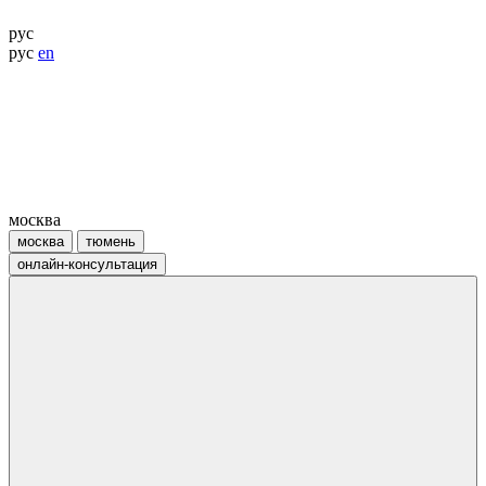
рус
рус
en
москва
москва
тюмень
онлайн-консультация