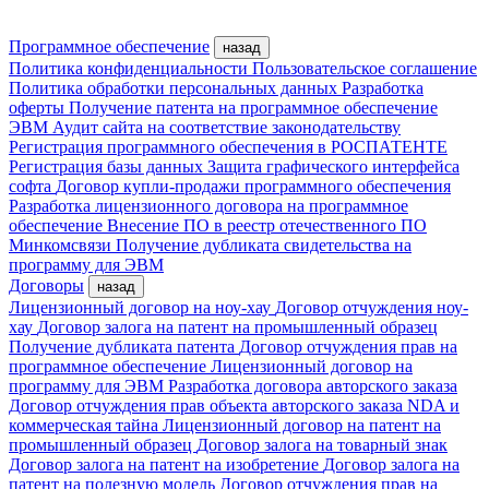
Программное обеспечение
назад
Политика конфиденциальности
Пользовательское соглашение
Политика обработки персональных данных
Разработка
оферты
Получение патента на программное обеспечение
ЭВМ
Аудит сайта на соответствие законодательству
Регистрация программного обеспечения в РОСПАТЕНТЕ
Регистрация базы данных
Защита графического интерфейса
софта
Договор купли-продажи программного обеспечения
Разработка лицензионного договора на программное
обеспечение
Внесение ПО в реестр отечественного ПО
Минкомсвязи
Получение дубликата свидетельства на
программу для ЭВМ
Договоры
назад
Лицензионный договор на ноу-хау
Договор отчуждения ноу-
хау
Договор залога на патент на промышленный образец
Получение дубликата патента
Договор отчуждения прав на
программное обеспечение
Лицензионный договор на
программу для ЭВМ
Разработка договора авторского заказа
Договор отчуждения прав объекта авторского заказа
NDA и
коммерческая тайна
Лицензионный договор на патент на
промышленный образец
Договор залога на товарный знак
Договор залога на патент на изобретение
Договор залога на
патент на полезную модель
Договор отчуждения прав на