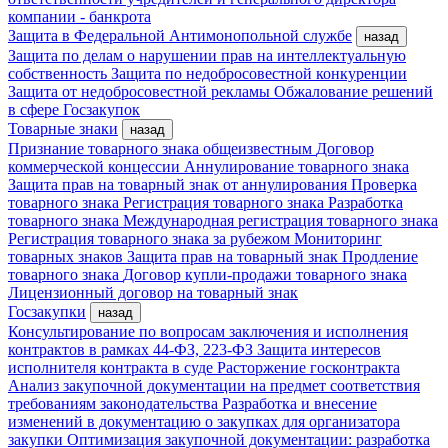
компании - банкрота
Защита в Федеральной Антимонопольной службе
назад
Защита по делам о нарушении прав на интеллектуальную
собственность
Защита по недобросовестной конкуренции
Защита от недобросовестной рекламы
Обжалование решений
в сфере Госзакупок
Товарные знаки
назад
Признание товарного знака общеизвестным
Договор
коммерческой концессии
Аннулирование товарного знака
Защита прав на товарный знак от аннулирования
Проверка
товарного знака
Регистрация товарного знака
Разработка
товарного знака
Международная регистрация товарного знака
Регистрация товарного знака за рубежом
Мониторинг
товарных знаков
Защита прав на товарный знак
Продление
товарного знака
Договор купли-продажи товарного знака
Лицензионный договор на товарный знак
Госзакупки
назад
Консультирование по вопросам заключения и исполнения
контрактов в рамках 44-ФЗ, 223-ФЗ
Защита интересов
исполнителя контракта в суде
Расторжение госконтракта
Анализ закупочной документации на предмет соответствия
требованиям законодательства
Разработка и внесение
изменений в документацию о закупках для организатора
закупки
Оптимизация закупочной документации: разработка