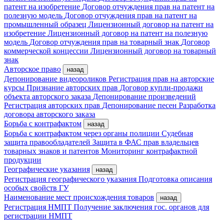
патент на изобретение
Договор отчуждения прав на патент на
полезную модель
Договор отчуждения прав на патент на
промышленный образец
Лицензионный договор на патент на
изобретение
Лицензионный договор на патент на полезную
модель
Договор отчуждения прав на товарный знак
Договор
коммерческой концессии
Лицензионный договор на товарный
знак
Авторское право
назад
Депонирование видеороликов
Регистрация прав на авторские
курсы
Признание авторских прав
Договор купли-продажи
объекта авторского заказа
Депонирование произведений
Регистрация авторских прав
Депонирование песен
Разработка
договора авторского заказа
Борьба с контрафактом
назад
Борьба с контрафактом через органы полиции
Судебная
защита правообладателей
Защита в ФАС прав владельцев
товарных знаков и патентов
Мониторинг контрафактной
продукции
Географические указания
назад
Регистрация географического указания
Подготовка описания
особых свойств ГУ
Наименование мест происхождения товаров
назад
Регистрация НМПТ
Получение заключения гос. органов для
регистрации НМПТ