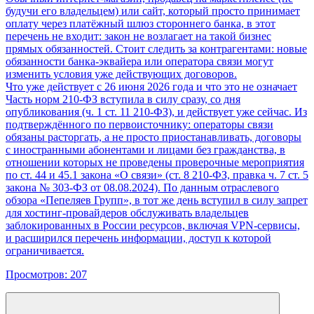
будучи его владельцем) или сайт, который просто принимает
оплату через платёжный шлюз стороннего банка, в этот
перечень не входит: закон не возлагает на такой бизнес
прямых обязанностей. Стоит следить за контрагентами: новые
обязанности банка-эквайера или оператора связи могут
изменить условия уже действующих договоров.
Что уже действует с 26 июня 2026 года и что это не означает
Часть норм 210-ФЗ вступила в силу сразу, со дня
опубликования (ч. 1 ст. 11 210-ФЗ), и действует уже сейчас. Из
подтверждённого по первоисточнику: операторы связи
обязаны расторгать, а не просто приостанавливать, договоры
с иностранными абонентами и лицами без гражданства, в
отношении которых не проведены проверочные мероприятия
по ст. 44 и 45.1 закона «О связи» (ст. 8 210-ФЗ, правка ч. 7 ст. 5
закона № 303-ФЗ от 08.08.2024). По данным отраслевого
обзора «Пепеляев Групп», в тот же день вступил в силу запрет
для хостинг-провайдеров обслуживать владельцев
заблокированных в России ресурсов, включая VPN-сервисы,
и расширился перечень информации, доступ к которой
ограничивается.
Просмотров:
207