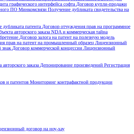
щита графического интерфейса софта
Договор купли-продажи
енного ПО Минкомсвязи
Получение дубликата свидетельства на
е дубликата патента
Договор отчуждения прав на программное
ъекта авторского заказа
NDA и коммерческая тайна
обретение
Договор залога на патент на полезную модель
ия прав на патент на промышленный образец
Лицензионный
й знак
Договор коммерческой концессии
Лицензионный
 авторского заказа
Депонирование произведений
Регистрация
ков и патентов
Мониторинг контрафактной продукции
ензионный договор на ноу-хау