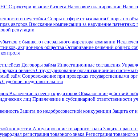
 ФНС
Структурирование бизнеса
Налоговое планирование
Налого
женности и неустойки
Споры в сфере страхования
Споры по объ
 прав авторов
Взыскание компенсации за нарушение патентных 
ловой репутации
убытков с бывшего генерального директора компании
Исключен
стников, акционеров общества
Оспаривание решений общего со
 контроля
кетплейсах
Договоры займа
Инвестиционные соглашения
Управл
продажи бизнеса
Структурирование организационной системы 
емый займ
Сопровождение при проверках государственными ор
в
Судебное представительство
оров
Включение в реестр кредиторов
Обжалование действий ар
ридических лиц
Привлечение к субсидиарной ответственности уч
твенность
Защита по недобросовестной конкуренции
Защита от 
ской концессии
Аннулирование товарного знака
Защита прав на
народная регистрация товарного знака
Регистрация товарного 