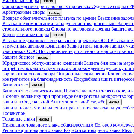
Налоговые споры
назад
Сопровождение при налоговых проверках
Судебные споры с
Арбитражные споры
назад
Возврат обеспечительного платежа по аренде
Взыскание задол
Взыскание компенсации за нарушение товарного знака
Защита
строительного подряда
Споры по договорам аренды
Защита де
Корпоративные споры
назад
Взыскание убытков с генерального директора ООО
Взыскание 
утраченных активов компании
Защита прав миноритарных уча
участников ООО
Восстановление утраченного корпоративного
Защита бизнеса
назад
Юридическое обслуживание компаний
Защита бизнеса на мар
потребительским экстремизмом
Сопровождение сделок купли-
корпоративного договора
Опционные соглашения
Конвертиру
контрагентов на благонадежность
Досудебная защита интересо
Банкротство
назад
Банкротство физических лиц
Представление интересов кредит
Помощь должнику при процедуре банкротства
Банкротство ю
Защита в Федеральной Антимонопольной службе
назад
Защита по делам о нарушении прав на интеллектуальную собс
Госзакупок
Товарные знаки
назад
Признание товарного знака общеизвестным
Договор коммерче
Регистрация товарного знака
Разработка товарного знака
Между