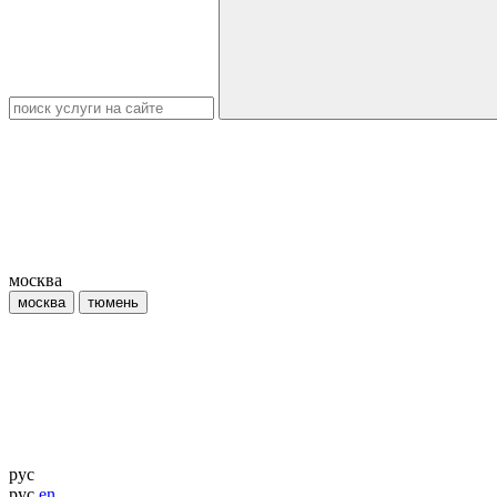
москва
москва
тюмень
рус
рус
en