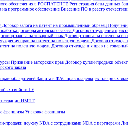
много обеспечения в РОСПАТЕНТЕ
Регистрация базы данных
За
а на программное обеспечение
Внесение ПО в реестр отечеств
у
Договор залога на патент на промышленный образец
Получени
зработка договора авторского заказа
Договор отчуждения прав об
оговор залога на товарный знак
Договор залога на патент на из
чуждения прав на патент на полезную модель
Договор отчужден
атент на полезную модель
Договор отчуждения прав на товарны
 курсы
Признание авторских прав
Договор купли-продажи объекта
рского заказа
 правообладателей
Защита в ФАС прав владельцев товарных зна
собых свойств ГУ
регистрации НМПТ
же франшизы
Упаковка франшизы
ли-продажи ноу-хау
NDA с сотрудниками
NDA с партнерами
Лиц