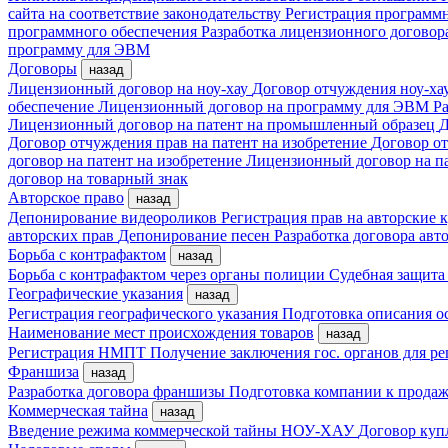
сайта на соответствие законодательству
Регистрация програм
программного обеспечения
Разработка лицензионного договор
программу для ЭВМ
Договоры
назад
Лицензионный договор на ноу-хау
Договор отчуждения ноу-ха
обеспечение
Лицензионный договор на программу для ЭВМ
Ра
Лицензионный договор на патент на промышленный образец
Д
Договор отчуждения прав на патент на изобретение
Договор от
договор на патент на изобретение
Лицензионный договор на п
договор на товарный знак
Авторское право
назад
Депонирование видеороликов
Регистрация прав на авторские
авторских прав
Депонирование песен
Разработка договора авто
Борьба с контрафактом
назад
Борьба с контрафактом через органы полиции
Судебная защита
Географические указания
назад
Регистрация географического указания
Подготовка описания о
Наименование мест происхождения товаров
назад
Регистрация НМПТ
Получение заключения гос. органов для 
Франшиза
назад
Разработка договора франшизы
Подготовка компании к прода
Коммерческая тайна
назад
Введение режима коммерческой тайны
НОУ-ХАУ
Договор куп