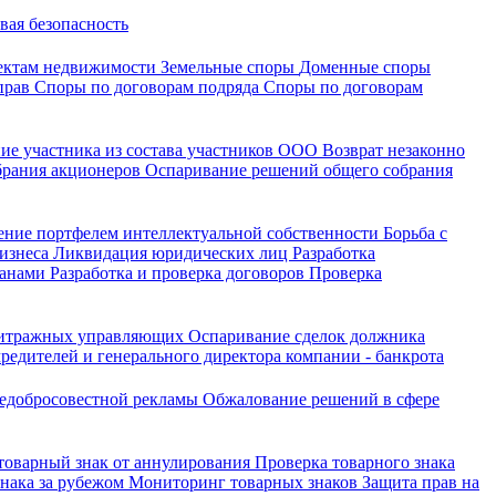
вая безопасность
ектам недвижимости
Земельные споры
Доменные споры
прав
Споры по договорам подряда
Споры по договорам
ие участника из состава участников ООО
Возврат незаконно
брания акционеров
Оспаривание решений общего собрания
ение портфелем интеллектуальной собственности
Борьба с
бизнеса
Ликвидация юридических лиц
Разработка
ганами
Разработка и проверка договоров
Проверка
битражных управляющих
Оспаривание сделок должника
редителей и генерального директора компании - банкрота
недобросовестной рекламы
Обжалование решений в сфере
 товарный знак от аннулирования
Проверка товарного знака
знака за рубежом
Мониторинг товарных знаков
Защита прав на