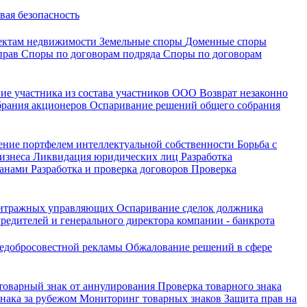
вая безопасность
ектам недвижимости
Земельные споры
Доменные споры
прав
Споры по договорам подряда
Споры по договорам
ие участника из состава участников ООО
Возврат незаконно
брания акционеров
Оспаривание решений общего собрания
ение портфелем интеллектуальной собственности
Борьба с
бизнеса
Ликвидация юридических лиц
Разработка
ганами
Разработка и проверка договоров
Проверка
битражных управляющих
Оспаривание сделок должника
редителей и генерального директора компании - банкрота
недобросовестной рекламы
Обжалование решений в сфере
 товарный знак от аннулирования
Проверка товарного знака
знака за рубежом
Мониторинг товарных знаков
Защита прав на