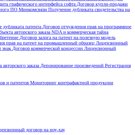
щита графического интерфейса софта
Договор купли-продажи
енного ПО Минкомсвязи
Получение дубликата свидетельства на
е дубликата патента
Договор отчуждения прав на программное
ъекта авторского заказа
NDA и коммерческая тайна
обретение
Договор залога на патент на полезную модель
ия прав на патент на промышленный образец
Лицензионный
й знак
Договор коммерческой концессии
Лицензионный
 авторского заказа
Депонирование произведений
Регистрация
ков и патентов
Мониторинг контрафактной продукции
ензионный договор на ноу-хау