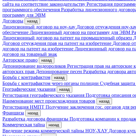
сайта на соответствие законодательству
Регистрация програм
программного обеспечения
Разработка лицензионного договор
программу для ЭВМ
Договоры
назад
Лицензионный договор на ноу-хау
Договор отчуждения ноу-ха
обеспечение
Лицензионный договор на программу для ЭВМ
Ра
Лицензионный договор на патент на промышленный образец
Д
Договор отчуждения прав на патент на изобретение
Договор от
договор на патент на изобретение
Лицензионный договор на п
договор на товарный знак
Авторское право
назад
Депонирование видеороликов
Регистрация прав на авторские
авторских прав
Депонирование песен
Разработка договора авто
Борьба с контрафактом
назад
Борьба с контрафактом через органы полиции
Судебная защита
Географические указания
назад
Регистрация географического указания
Подготовка описания о
Наименование мест происхождения товаров
назад
Регистрация НМПТ
Получение заключения гос. органов для 
Франшиза
назад
Разработка договора франшизы
Подготовка компании к прода
Коммерческая тайна
назад
Введение режима коммерческой тайны
НОУ-ХАУ
Договор куп