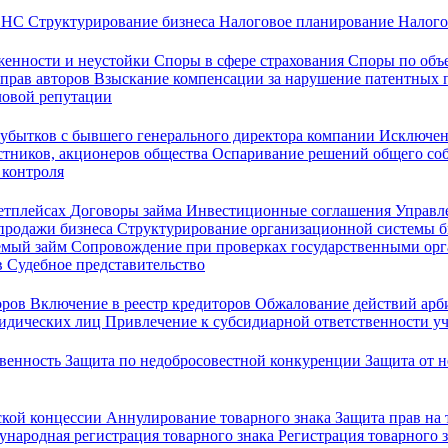
 ФНС
Структурирование бизнеса
Налоговое планирование
Налого
женности и неустойки
Споры в сфере страхования
Споры по объ
 прав авторов
Взыскание компенсации за нарушение патентных 
ловой репутации
убытков с бывшего генерального директора компании
Исключен
стников, акционеров общества
Оспаривание решений общего со
 контроля
кетплейсах
Договоры займа
Инвестиционные соглашения
Управл
продажи бизнеса
Структурирование организационной системы 
емый займ
Сопровождение при проверках государственными ор
в
Судебное представительство
оров
Включение в реестр кредиторов
Обжалование действий ар
ридических лиц
Привлечение к субсидиарной ответственности уч
твенность
Защита по недобросовестной конкуренции
Защита от 
ской концессии
Аннулирование товарного знака
Защита прав на
народная регистрация товарного знака
Регистрация товарного 