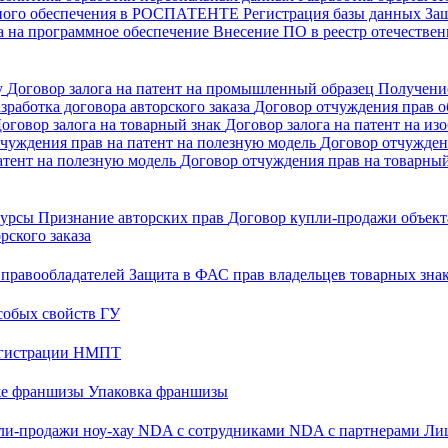
много обеспечения в РОСПАТЕНТЕ
Регистрация базы данных
За
а на программное обеспечение
Внесение ПО в реестр отечеств
у
Договор залога на патент на промышленный образец
Получени
зработка договора авторского заказа
Договор отчуждения прав об
оговор залога на товарный знак
Договор залога на патент на из
чуждения прав на патент на полезную модель
Договор отчужден
атент на полезную модель
Договор отчуждения прав на товарны
 курсы
Признание авторских прав
Договор купли-продажи объекта
рского заказа
 правообладателей
Защита в ФАС прав владельцев товарных зна
собых свойств ГУ
регистрации НМПТ
же франшизы
Упаковка франшизы
ли-продажи ноу-хау
NDA с сотрудниками
NDA с партнерами
Лиц