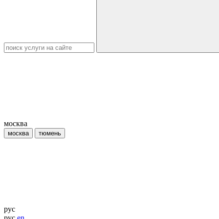
москва
москва
тюмень
рус
рус
en