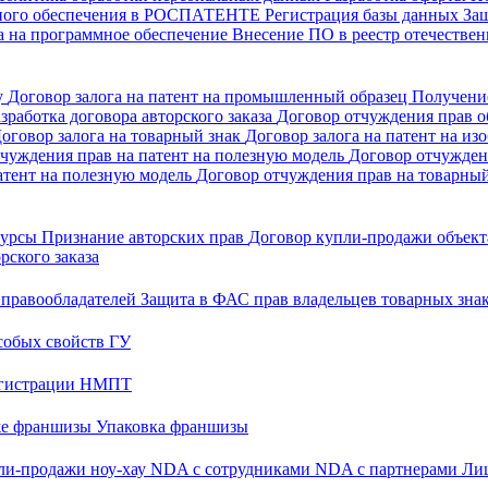
много обеспечения в РОСПАТЕНТЕ
Регистрация базы данных
За
а на программное обеспечение
Внесение ПО в реестр отечеств
у
Договор залога на патент на промышленный образец
Получени
зработка договора авторского заказа
Договор отчуждения прав об
оговор залога на товарный знак
Договор залога на патент на из
чуждения прав на патент на полезную модель
Договор отчужден
атент на полезную модель
Договор отчуждения прав на товарны
 курсы
Признание авторских прав
Договор купли-продажи объекта
рского заказа
 правообладателей
Защита в ФАС прав владельцев товарных зна
собых свойств ГУ
регистрации НМПТ
же франшизы
Упаковка франшизы
ли-продажи ноу-хау
NDA с сотрудниками
NDA с партнерами
Лиц