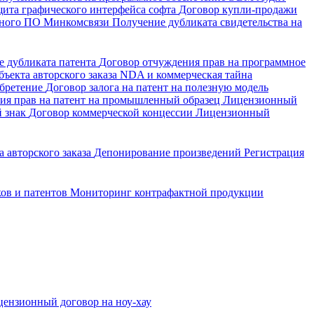
щита графического интерфейса софта
Договор купли-продажи
енного ПО Минкомсвязи
Получение дубликата свидетельства на
е дубликата патента
Договор отчуждения прав на программное
ъекта авторского заказа
NDA и коммерческая тайна
обретение
Договор залога на патент на полезную модель
ия прав на патент на промышленный образец
Лицензионный
й знак
Договор коммерческой концессии
Лицензионный
 авторского заказа
Депонирование произведений
Регистрация
ков и патентов
Мониторинг контрафактной продукции
ензионный договор на ноу-хау