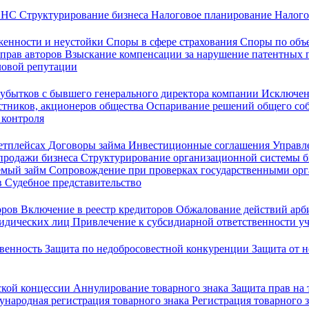
 ФНС
Структурирование бизнеса
Налоговое планирование
Налого
женности и неустойки
Споры в сфере страхования
Споры по объ
 прав авторов
Взыскание компенсации за нарушение патентных 
ловой репутации
убытков с бывшего генерального директора компании
Исключен
стников, акционеров общества
Оспаривание решений общего со
 контроля
кетплейсах
Договоры займа
Инвестиционные соглашения
Управл
продажи бизнеса
Структурирование организационной системы 
емый займ
Сопровождение при проверках государственными ор
в
Судебное представительство
оров
Включение в реестр кредиторов
Обжалование действий ар
ридических лиц
Привлечение к субсидиарной ответственности уч
твенность
Защита по недобросовестной конкуренции
Защита от 
ской концессии
Аннулирование товарного знака
Защита прав на
народная регистрация товарного знака
Регистрация товарного 