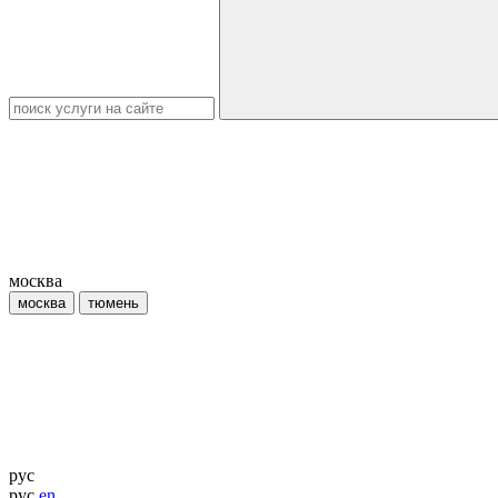
москва
москва
тюмень
рус
рус
en