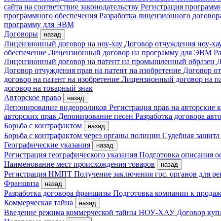
сайта на соответствие законодательству
Регистрация програм
программного обеспечения
Разработка лицензионного договор
программу для ЭВМ
Договоры
назад
Лицензионный договор на ноу-хау
Договор отчуждения ноу-ха
обеспечение
Лицензионный договор на программу для ЭВМ
Ра
Лицензионный договор на патент на промышленный образец
Д
Договор отчуждения прав на патент на изобретение
Договор от
договор на патент на изобретение
Лицензионный договор на п
договор на товарный знак
Авторское право
назад
Депонирование видеороликов
Регистрация прав на авторские
авторских прав
Депонирование песен
Разработка договора авто
Борьба с контрафактом
назад
Борьба с контрафактом через органы полиции
Судебная защита
Географические указания
назад
Регистрация географического указания
Подготовка описания о
Наименование мест происхождения товаров
назад
Регистрация НМПТ
Получение заключения гос. органов для 
Франшиза
назад
Разработка договора франшизы
Подготовка компании к прода
Коммерческая тайна
назад
Введение режима коммерческой тайны
НОУ-ХАУ
Договор куп