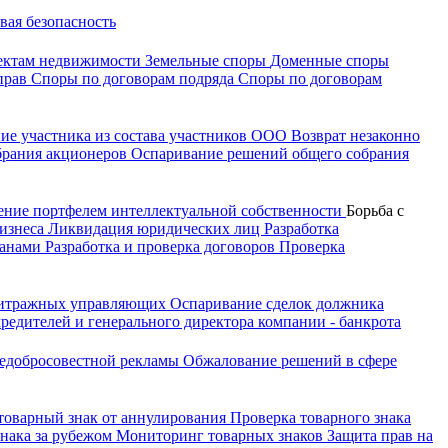
вая безопасность
ектам недвижимости
Земельные споры
Доменные споры
прав
Споры по договорам подряда
Споры по договорам
ие участника из состава участников ООО
Возврат незаконно
брания акционеров
Оспаривание решений общего собрания
ение портфелем интеллектуальной собственности
Борьба с
бизнеса
Ликвидация юридических лиц
Разработка
ганами
Разработка и проверка договоров
Проверка
битражных управляющих
Оспаривание сделок должника
редителей и генерального директора компании - банкрота
недобросовестной рекламы
Обжалование решений в сфере
 товарный знак от аннулирования
Проверка товарного знака
знака за рубежом
Мониторинг товарных знаков
Защита прав на