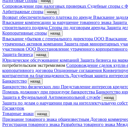
Налоговые споры
назад
Сопровождение при налоговых проверках
Судебные споры с
Арбитражные споры
назад
Возврат обеспечительного платежа по аренде
Взыскание задол
Взыскание компенсации за нарушение товарного знака
Защита
строительного подряда
Споры по договорам аренды
Защита де
Корпоративные споры
назад
Взыскание убытков с генерального директора ООО
Взыскание 
утраченных активов компании
Защита прав миноритарных уча
участников ООО
Восстановление утраченного корпоративного
Защита бизнеса
назад
Юридическое обслуживание компаний
Защита бизнеса на мар
потребительским экстремизмом
Сопровождение сделок купли-
корпоративного договора
Опционные соглашения
Конвертиру
контрагентов на благонадежность
Досудебная защита интересо
Банкротство
назад
Банкротство физических лиц
Представление интересов кредит
Помощь должнику при процедуре банкротства
Банкротство ю
Защита в Федеральной Антимонопольной службе
назад
Защита по делам о нарушении прав на интеллектуальную собс
Госзакупок
Товарные знаки
назад
Признание товарного знака общеизвестным
Договор коммерче
Регистрация товарного знака
Разработка товарного знака
Между