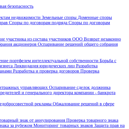
вая безопасность
ектам недвижимости
Земельные споры
Доменные споры
прав
Споры по договорам подряда
Споры по договорам
ие участника из состава участников ООО
Возврат незаконно
брания акционеров
Оспаривание решений общего собрания
ение портфелем интеллектуальной собственности
Борьба с
бизнеса
Ликвидация юридических лиц
Разработка
ганами
Разработка и проверка договоров
Проверка
битражных управляющих
Оспаривание сделок должника
редителей и генерального директора компании - банкрота
недобросовестной рекламы
Обжалование решений в сфере
 товарный знак от аннулирования
Проверка товарного знака
знака за рубежом
Мониторинг товарных знаков
Защита прав на