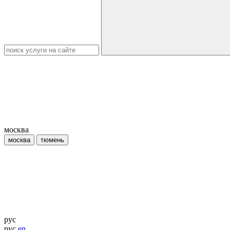
москва
москва
тюмень
рус
рус
en