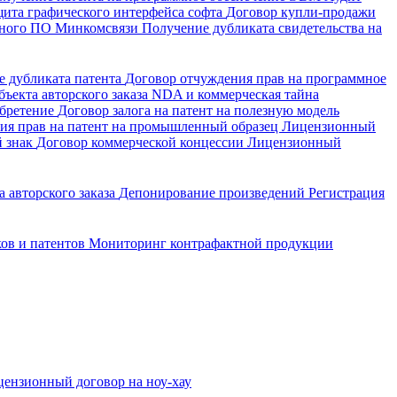
щита графического интерфейса софта
Договор купли-продажи
енного ПО Минкомсвязи
Получение дубликата свидетельства на
е дубликата патента
Договор отчуждения прав на программное
ъекта авторского заказа
NDA и коммерческая тайна
обретение
Договор залога на патент на полезную модель
ия прав на патент на промышленный образец
Лицензионный
й знак
Договор коммерческой концессии
Лицензионный
 авторского заказа
Депонирование произведений
Регистрация
ков и патентов
Мониторинг контрафактной продукции
ензионный договор на ноу-хау