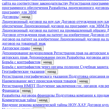
сайта на соответствие законодательству
Регистрация програм
программного обеспечения
Разработка лицензионного договор
программу для ЭВМ
Договоры
назад
Лицензионный договор на ноу-хау
Договор отчуждения ноу-ха
обеспечение
Лицензионный договор на программу для ЭВМ
Ра
Лицензионный договор на патент на промышленный образец
Д
Договор отчуждения прав на патент на изобретение
Договор от
договор на патент на изобретение
Лицензионный договор на п
договор на товарный знак
Авторское право
назад
Депонирование видеороликов
Регистрация прав на авторские
авторских прав
Депонирование песен
Разработка договора авто
Борьба с контрафактом
назад
Борьба с контрафактом через органы полиции
Судебная защита
Географические указания
назад
Регистрация географического указания
Подготовка описания о
Наименование мест происхождения товаров
назад
Регистрация НМПТ
Получение заключения гос. органов для 
Франшиза
назад
Разработка договора франшизы
Подготовка компании к прода
Коммерческая тайна
назад
Введение режима коммерческой тайны
НОУ-ХАУ
Договор куп