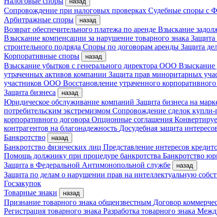
Налоговые споры
назад
Сопровождение при налоговых проверках
Судебные споры с
Арбитражные споры
назад
Возврат обеспечительного платежа по аренде
Взыскание задол
Взыскание компенсации за нарушение товарного знака
Защита
строительного подряда
Споры по договорам аренды
Защита де
Корпоративные споры
назад
Взыскание убытков с генерального директора ООО
Взыскание 
утраченных активов компании
Защита прав миноритарных уча
участников ООО
Восстановление утраченного корпоративного
Защита бизнеса
назад
Юридическое обслуживание компаний
Защита бизнеса на мар
потребительским экстремизмом
Сопровождение сделок купли-
корпоративного договора
Опционные соглашения
Конвертиру
контрагентов на благонадежность
Досудебная защита интересо
Банкротство
назад
Банкротство физических лиц
Представление интересов кредит
Помощь должнику при процедуре банкротства
Банкротство ю
Защита в Федеральной Антимонопольной службе
назад
Защита по делам о нарушении прав на интеллектуальную собс
Госзакупок
Товарные знаки
назад
Признание товарного знака общеизвестным
Договор коммерче
Регистрация товарного знака
Разработка товарного знака
Между