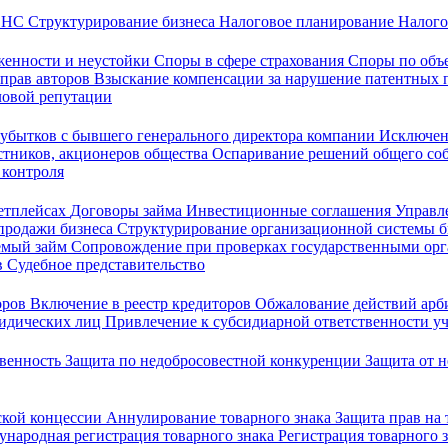
 ФНС
Структурирование бизнеса
Налоговое планирование
Налого
женности и неустойки
Споры в сфере страхования
Споры по объ
 прав авторов
Взыскание компенсации за нарушение патентных 
ловой репутации
убытков с бывшего генерального директора компании
Исключен
стников, акционеров общества
Оспаривание решений общего со
 контроля
кетплейсах
Договоры займа
Инвестиционные соглашения
Управл
продажи бизнеса
Структурирование организационной системы 
емый займ
Сопровождение при проверках государственными ор
в
Судебное представительство
оров
Включение в реестр кредиторов
Обжалование действий ар
ридических лиц
Привлечение к субсидиарной ответственности уч
твенность
Защита по недобросовестной конкуренции
Защита от 
ской концессии
Аннулирование товарного знака
Защита прав на
народная регистрация товарного знака
Регистрация товарного 