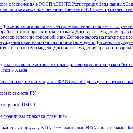
много обеспечения в РОСПАТЕНТЕ
Регистрация базы данных
За
а на программное обеспечение
Внесение ПО в реестр отечеств
у
Договор залога на патент на промышленный образец
Получени
зработка договора авторского заказа
Договор отчуждения прав об
оговор залога на товарный знак
Договор залога на патент на из
чуждения прав на патент на полезную модель
Договор отчужден
атент на полезную модель
Договор отчуждения прав на товарны
 курсы
Признание авторских прав
Договор купли-продажи объекта
рского заказа
 правообладателей
Защита в ФАС прав владельцев товарных зна
собых свойств ГУ
регистрации НМПТ
же франшизы
Упаковка франшизы
ли-продажи ноу-хау
NDA с сотрудниками
NDA с партнерами
Лиц