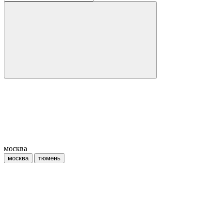
москва
москва
тюмень