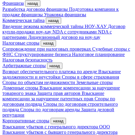
Франшиза
назад
Разработка договора франшизы
Подготовка компании к
продаже франшизы
Упаковка франшизы
Коммерческая тайна
назад
Введение режима коммерческой тайны
НОУ-ХАУ
Договор
купли-продажи ноу-хау
NDA с сотрудниками
NDA с
партнерами
Лицензионный договор на ноу-хау
Налоговые споры
назад
Сопровождение при налоговых проверках
Судебные споры с
ФНС
Структурирование бизнеса
Налоговое планирование
Налоговая безопасность
Арбитражные споры
назад
Возврат обеспечительного платежа по аренде
Взыскание
задолженности и неустойки
Споры в сфере страхования
Споры по объектам недвижимости
Земельные споры
Доменные споры
Взыскание компенсации за нарушение
товарного знака
Защита прав авторов
Взыскание
компенсации за нарушение патентных прав
Споры по
договорам подряда
Споры по договорам строительного
подряда
Споры по договорам аренды
Защита деловой
репутации
Корпоративные споры
назад
Взыскание убытков с генерального директора ООО
Взыскание убытков с бывшего генерального директора