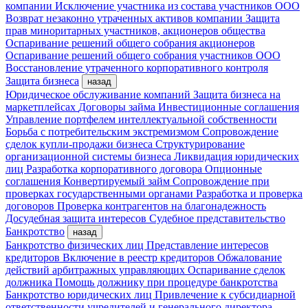
компании
Исключение участника из состава участников ООО
Возврат незаконно утраченных активов компании
Защита
прав миноритарных участников, акционеров общества
Оспаривание решений общего собрания акционеров
Оспаривание решений общего собрания участников ООО
Восстановление утраченного корпоративного контроля
Защита бизнеса
назад
Юридическое обслуживание компаний
Защита бизнеса на
маркетплейсах
Договоры займа
Инвестиционные соглашения
Управление портфелем интеллектуальной собственности
Борьба с потребительским экстремизмом
Сопровождение
сделок купли-продажи бизнеса
Структурирование
организационной системы бизнеса
Ликвидация юридических
лиц
Разработка корпоративного договора
Опционные
соглашения
Конвертируемый займ
Сопровождение при
проверках государственными органами
Разработка и проверка
договоров
Проверка контрагентов на благонадежность
Досудебная защита интересов
Судебное представительство
Банкротство
назад
Банкротство физических лиц
Представление интересов
кредиторов
Включение в реестр кредиторов
Обжалование
действий арбитражных управляющих
Оспаривание сделок
должника
Помощь должнику при процедуре банкротства
Банкротство юридических лиц
Привлечение к субсидиарной
ответственности учредителей и генерального директора