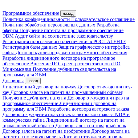
Программное обеспечение
назад
Политика конфиденциальности
Пользовательское соглашение
Политика обработки персональных данных
Разработка
оферты
Получение патента на программное обеспечение
ЭВМ
Аудит сайта на соответствие законодательству
Регистрация программного обеспечения в РОСПАТЕНТЕ
Регистрация базы данных
Защита графического интерфейса
софта
Договор купли-продажи программного обеспечения
Разработка лицензионного договора на программное
обеспечение
Внесение ПО в реестр отечественного ПО
Минкомсвязи
Получение дубликата свидетельства на
программу для ЭВМ
Договоры
назад
Лицензионный договор на ноу-хау
Договор отчуждения ноу-
хау
Договор залога на патент на промышленный образец
Получение дубликата патента
Договор отчуждения прав на
программное обеспечение
Лицензионный договор на
программу для ЭВМ
Разработка договора авторского заказа
Договор отчуждения прав объекта авторского заказа
NDA и
коммерческая тайна
Лицензионный договор на патент на
промышленный образец
Договор залога на товарный знак
Договор залога на патент на изобретение
Договор залога на
патент на полезную модель
Договор отчуждения прав на