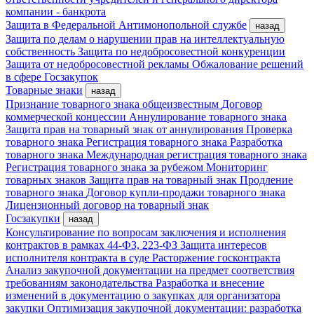
компании - банкрота
Защита в Федеральной Антимонопольной службе
назад
Защита по делам о нарушении прав на интеллектуальную
собственность
Защита по недобросовестной конкуренции
Защита от недобросовестной рекламы
Обжалование решений
в сфере Госзакупок
Товарные знаки
назад
Признание товарного знака общеизвестным
Договор
коммерческой концессии
Аннулирование товарного знака
Защита прав на товарный знак от аннулирования
Проверка
товарного знака
Регистрация товарного знака
Разработка
товарного знака
Международная регистрация товарного знака
Регистрация товарного знака за рубежом
Мониторинг
товарных знаков
Защита прав на товарный знак
Продление
товарного знака
Договор купли-продажи товарного знака
Лицензионный договор на товарный знак
Госзакупки
назад
Консультирование по вопросам заключения и исполнения
контрактов в рамках 44-ФЗ, 223-ФЗ
Защита интересов
исполнителя контракта в суде
Расторжение госконтракта
Анализ закупочной документации на предмет соответствия
требованиям законодательства
Разработка и внесение
изменений в документацию о закупках для организатора
закупки
Оптимизация закупочной документации: разработка