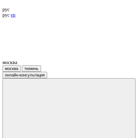
рус
рус
en
москва
москва
тюмень
онлайн-консультация