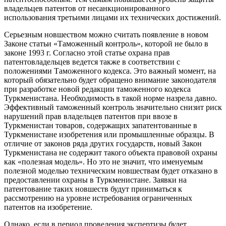
владельцев патентов от несанкционированного
использования третьими лицами их технических достижений.
Серьезным новшеством можно считать появление в новом
Законе статьи «Таможенный контроль», которой не было в
законе 1993 г. Согласно этой статье охрана прав
патентовладельцев ведется также в соответствии с
положениями Таможенного кодекса. Это важный момент, на
который обязательно будет обращено внимание законодателя
при разработке новой редакции таможенного кодекса
Туркменистана. Необходимость в такой норме назрела давно.
Эффективный таможенный контроль значительно снизит риск
нарушений прав владельцев патентов при ввозе в
Туркменистан товаров, содержащих запатентованные в
Туркменистане изобретения или промышленные образцы. В
отличие от законов ряда других государств, новый Закон
Туркменистана не содержит такого объекта правовой охраны
как «полезная модель». Но это не значит, что именуемым
полезной моделью техническим новшествам будет отказано в
предоставлении охраны в Туркменистане. Заявки на
патентование таких новшеств будут приниматься к
рассмотрению на уровне истребования ограниченных
патентов на изобретение.
Однако, если в период проведения экспертизы будет