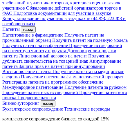
требований к участникам торгов, критериев оценки заявок
участников
Обжалование действий организаторов торгов в
ФАС
Подготовка документации для участия в закупке
Консультирование по участию в закупках по 44-ФЗ, 223-ФЗ и
гособоронзаказа
Патенты
назад
Патентование в фармацевтике
Получить патент на
промышленный образец
Получить патент на полезную модель
Получить патент на изобретение
Проведение исследований
на патентную чистоту продукта
Договор купли-продажи
патента
Лицензионный договор на патент
Получение
дубликата свидетельства на товарный знак
Аннулирование
патента
Защита прав на патент при аннулировании
Восстановление патента
Получение патента на медицинское
средство
Получение патента на фармацевтический препарат
Регистрация патента на программное обеспечение
Международное патентование
Получение патента за рубежом
Проведение патентных исследований
Проведение патентного
поиска
Продление патента
Бизнес-аутсорсинг
назад
Бухгалтерское сопровождение
Технические переводы
комплексное сопровождение бизнеса со скидкой 15%