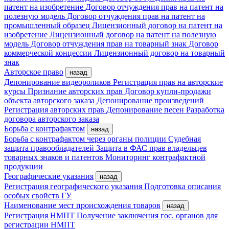
патент на изобретение
Договор отчуждения прав на патент на
полезную модель
Договор отчуждения прав на патент на
промышленный образец
Лицензионный договор на патент на
изобретение
Лицензионный договор на патент на полезную
модель
Договор отчуждения прав на товарный знак
Договор
коммерческой концессии
Лицензионный договор на товарный
знак
Авторское право
назад
Депонирование видеороликов
Регистрация прав на авторские
курсы
Признание авторских прав
Договор купли-продажи
объекта авторского заказа
Депонирование произведений
Регистрация авторских прав
Депонирование песен
Разработка
договора авторского заказа
Борьба с контрафактом
назад
Борьба с контрафактом через органы полиции
Судебная
защита правообладателей
Защита в ФАС прав владельцев
товарных знаков и патентов
Мониторинг контрафактной
продукции
Географические указания
назад
Регистрация географического указания
Подготовка описания
особых свойств ГУ
Наименование мест происхождения товаров
назад
Регистрация НМПТ
Получение заключения гос. органов для
регистрации НМПТ