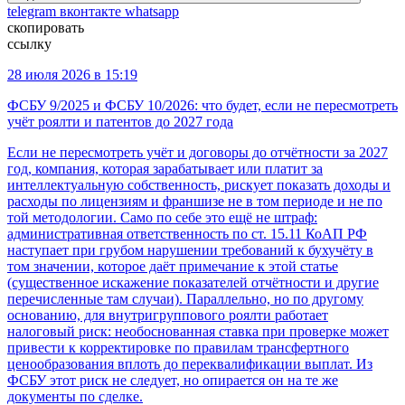
telegram
вконтакте
whatsapp
скопировать
ссылку
28 июля 2026 в 15:19
ФСБУ 9/2025 и ФСБУ 10/2026: что будет, если не пересмотреть
учёт роялти и патентов до 2027 года
Если не пересмотреть учёт и договоры до отчётности за 2027
год, компания, которая зарабатывает или платит за
интеллектуальную собственность, рискует показать доходы и
расходы по лицензиям и франшизе не в том периоде и не по
той методологии. Само по себе это ещё не штраф:
административная ответственность по ст. 15.11 КоАП РФ
наступает при грубом нарушении требований к бухучёту в
том значении, которое даёт примечание к этой статье
(существенное искажение показателей отчётности и другие
перечисленные там случаи). Параллельно, но по другому
основанию, для внутригруппового роялти работает
налоговый риск: необоснованная ставка при проверке может
привести к корректировке по правилам трансфертного
ценообразования вплоть до переквалификации выплат. Из
ФСБУ этот риск не следует, но опирается он на те же
документы по сделке.