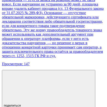
вовсе. Если нарушение не устранено за 90 дней, площадка
вправе удалить кабинет продавца (ст. 13 Федерального закона
от 31.07.2025 № 289-ФЗ). Основание — отсутствие
обязательной маркировки, действующего сертификата или
декларации соответствия либо обязательной госрегистрации,
если для конкретного товара такое подтверждение
обязательно. Эту же норму правообладатель товарного знака
может использовать как дополнительный аргумент при
обращении к оператору платформы, если у него есть
доказательства нарушения, — но решение о мерах в
отношении конкретной карточки принимает сам оператор, а
защита исключительного права остаётся за правообладателем
через ст. 1252, 1515 ГК РФ и суд.
Просмотров:
147
поделиться