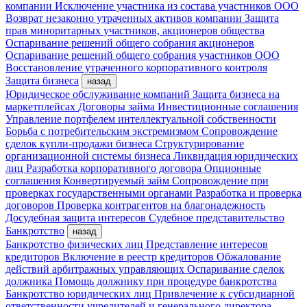
компании
Исключение участника из состава участников ООО
Возврат незаконно утраченных активов компании
Защита
прав миноритарных участников, акционеров общества
Оспаривание решений общего собрания акционеров
Оспаривание решений общего собрания участников ООО
Восстановление утраченного корпоративного контроля
Защита бизнеса
назад
Юридическое обслуживание компаний
Защита бизнеса на
маркетплейсах
Договоры займа
Инвестиционные соглашения
Управление портфелем интеллектуальной собственности
Борьба с потребительским экстремизмом
Сопровождение
сделок купли-продажи бизнеса
Структурирование
организационной системы бизнеса
Ликвидация юридических
лиц
Разработка корпоративного договора
Опционные
соглашения
Конвертируемый займ
Сопровождение при
проверках государственными органами
Разработка и проверка
договоров
Проверка контрагентов на благонадежность
Досудебная защита интересов
Судебное представительство
Банкротство
назад
Банкротство физических лиц
Представление интересов
кредиторов
Включение в реестр кредиторов
Обжалование
действий арбитражных управляющих
Оспаривание сделок
должника
Помощь должнику при процедуре банкротства
Банкротство юридических лиц
Привлечение к субсидиарной
ответственности учредителей и генерального директора