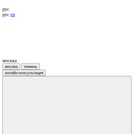
рус
рус
en
москва
москва
тюмень
онлайн-консультация