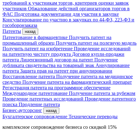
требований к участникам торгов, критериев оценки заявок
участников
Обжалование действий организаторов торгов в
ФАС
Подготовка документации для участия в закупке
Консультирование по участию в закупках по 44-ФЗ, 223-ФЗ и
гособоронзаказа
Патенты
назад
Патентование в фармацевтике
Получить патент на
промышленный образец
Получить патент на полезную модель
Получить патент на изобретение
Проведение исследований
на патентную чистоту продукта
Договор купли-продажи
патента
Лицензионный договор на патент
Получение
дубликата свидетельства на товарный знак
Аннулирование
патента
Защита прав на патент при аннулировании
Восстановление патента
Получение патента на медицинское
средство
Получение патента на фармацевтический препарат
Регистрация патента на программное обеспечение
Международное патентование
Получение патента за рубежом
Проведение патентных исследований
Проведение патентного
поиска
Продление патента
Бизнес-аутсорсинг
назад
Бухгалтерское сопровождение
Технические переводы
комплексное сопровождение бизнеса со скидкой 15%