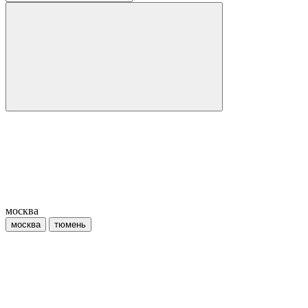
москва
москва
тюмень