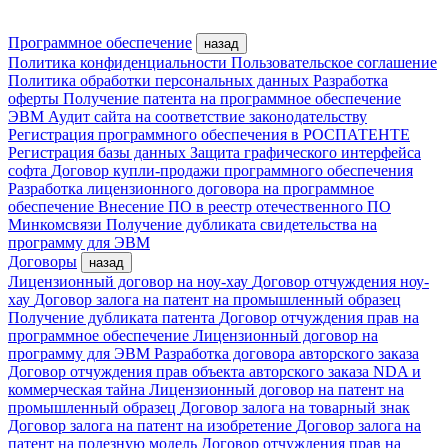
Программное обеспечение
назад
Политика конфиденциальности
Пользовательское соглашение
Политика обработки персональных данных
Разработка
оферты
Получение патента на программное обеспечение
ЭВМ
Аудит сайта на соответствие законодательству
Регистрация программного обеспечения в РОСПАТЕНТЕ
Регистрация базы данных
Защита графического интерфейса
софта
Договор купли-продажи программного обеспечения
Разработка лицензионного договора на программное
обеспечение
Внесение ПО в реестр отечественного ПО
Минкомсвязи
Получение дубликата свидетельства на
программу для ЭВМ
Договоры
назад
Лицензионный договор на ноу-хау
Договор отчуждения ноу-
хау
Договор залога на патент на промышленный образец
Получение дубликата патента
Договор отчуждения прав на
программное обеспечение
Лицензионный договор на
программу для ЭВМ
Разработка договора авторского заказа
Договор отчуждения прав объекта авторского заказа
NDA и
коммерческая тайна
Лицензионный договор на патент на
промышленный образец
Договор залога на товарный знак
Договор залога на патент на изобретение
Договор залога на
патент на полезную модель
Договор отчуждения прав на