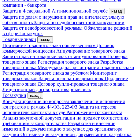
компании - банкрота
Защита в Федеральной Антимонопольной службе
назад
Защита по делам о нарушении прав на интеллектуальную
собственность
Защита по недобросовестной конкуренции
Защита от недобросовестной рекламы
Обжалование решений
в сфере Госзакупок
Товарные знаки
назад
Признание товарного знака общеизвестным
Договор
коммерческой концессии
Аннулирование товарного знака
Защита прав на товарный знак от аннулирования
Проверка
товарного знака
Регистрация товарного знака
Разработка
товарного знака
Международная регистрация товарного знака
Регистрация товарного знака за рубежом
Мониторинг
товарных знаков
Защита прав на товарный знак
Продление
товарного знака
Договор купли-продажи товарного знака
Лицензионный договор на товарный знак
Госзакупки
назад
Консультирование по вопросам заключения и исполнения
контрактов в рамках 44-ФЗ, 223-ФЗ
Защита интересов
исполнителя контракта в суде
Расторжение госконтракта
Анализ закупочной документации на предмет соответствия
требованиям законодательства
Разработка и внесение
изменений в документацию о закупках для организатора
закупки
Оптимизация закупочной документации: разработка