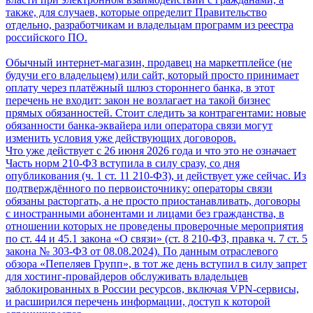
также, для случаев, которые определит Правительство
отдельно, разработчикам и владельцам программ из реестра
российского ПО.
Обычный интернет-магазин, продавец на маркетплейсе (не
будучи его владельцем) или сайт, который просто принимает
оплату через платёжный шлюз стороннего банка, в этот
перечень не входит: закон не возлагает на такой бизнес
прямых обязанностей. Стоит следить за контрагентами: новые
обязанности банка-эквайера или оператора связи могут
изменить условия уже действующих договоров.
Что уже действует с 26 июня 2026 года и что это не означает
Часть норм 210-ФЗ вступила в силу сразу, со дня
опубликования (ч. 1 ст. 11 210-ФЗ), и действует уже сейчас. Из
подтверждённого по первоисточнику: операторы связи
обязаны расторгать, а не просто приостанавливать, договоры
с иностранными абонентами и лицами без гражданства, в
отношении которых не проведены проверочные мероприятия
по ст. 44 и 45.1 закона «О связи» (ст. 8 210-ФЗ, правка ч. 7 ст. 5
закона № 303-ФЗ от 08.08.2024). По данным отраслевого
обзора «Пепеляев Групп», в тот же день вступил в силу запрет
для хостинг-провайдеров обслуживать владельцев
заблокированных в России ресурсов, включая VPN-сервисы,
и расширился перечень информации, доступ к которой