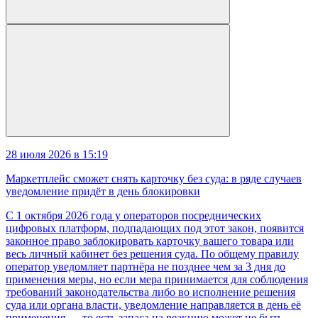
28 июля 2026 в 15:19
Маркетплейс сможет снять карточку без суда: в ряде случаев
уведомление придёт в день блокировки
С 1 октября 2026 года у операторов посреднических
цифровых платформ, подпадающих под этот закон, появится
законное право заблокировать карточку вашего товара или
весь личный кабинет без решения суда. По общему правилу
оператор уведомляет партнёра не позднее чем за 3 дня до
применения меры, но если мера принимается для соблюдения
требований законодательства либо во исполнение решения
суда или органа власти, уведомление направляется в день её
применения — то есть запаса на реакцию может не быть