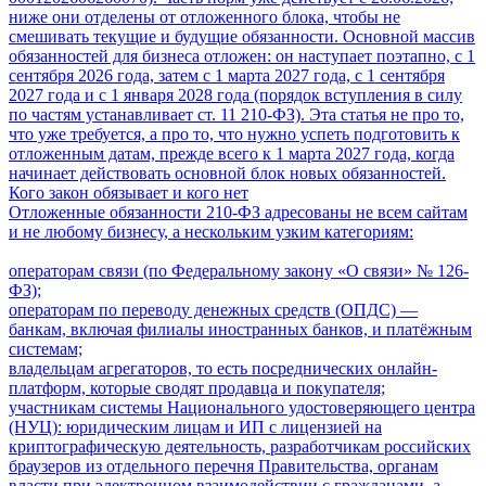
ниже они отделены от отложенного блока, чтобы не
смешивать текущие и будущие обязанности. Основной массив
обязанностей для бизнеса отложен: он наступает поэтапно, с 1
сентября 2026 года, затем с 1 марта 2027 года, с 1 сентября
2027 года и с 1 января 2028 года (порядок вступления в силу
по частям устанавливает ст. 11 210-ФЗ). Эта статья не про то,
что уже требуется, а про то, что нужно успеть подготовить к
отложенным датам, прежде всего к 1 марта 2027 года, когда
начинает действовать основной блок новых обязанностей.
Кого закон обязывает и кого нет
Отложенные обязанности 210-ФЗ адресованы не всем сайтам
и не любому бизнесу, а нескольким узким категориям:
операторам связи (по Федеральному закону «О связи» № 126-
ФЗ);
операторам по переводу денежных средств (ОПДС) —
банкам, включая филиалы иностранных банков, и платёжным
системам;
владельцам агрегаторов, то есть посреднических онлайн-
платформ, которые сводят продавца и покупателя;
участникам системы Национального удостоверяющего центра
(НУЦ): юридическим лицам и ИП с лицензией на
криптографическую деятельность, разработчикам российских
браузеров из отдельного перечня Правительства, органам
власти при электронном взаимодействии с гражданами, а