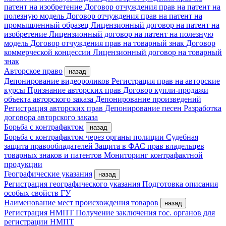
патент на изобретение
Договор отчуждения прав на патент на
полезную модель
Договор отчуждения прав на патент на
промышленный образец
Лицензионный договор на патент на
изобретение
Лицензионный договор на патент на полезную
модель
Договор отчуждения прав на товарный знак
Договор
коммерческой концессии
Лицензионный договор на товарный
знак
Авторское право
назад
Депонирование видеороликов
Регистрация прав на авторские
курсы
Признание авторских прав
Договор купли-продажи
объекта авторского заказа
Депонирование произведений
Регистрация авторских прав
Депонирование песен
Разработка
договора авторского заказа
Борьба с контрафактом
назад
Борьба с контрафактом через органы полиции
Судебная
защита правообладателей
Защита в ФАС прав владельцев
товарных знаков и патентов
Мониторинг контрафактной
продукции
Географические указания
назад
Регистрация географического указания
Подготовка описания
особых свойств ГУ
Наименование мест происхождения товаров
назад
Регистрация НМПТ
Получение заключения гос. органов для
регистрации НМПТ