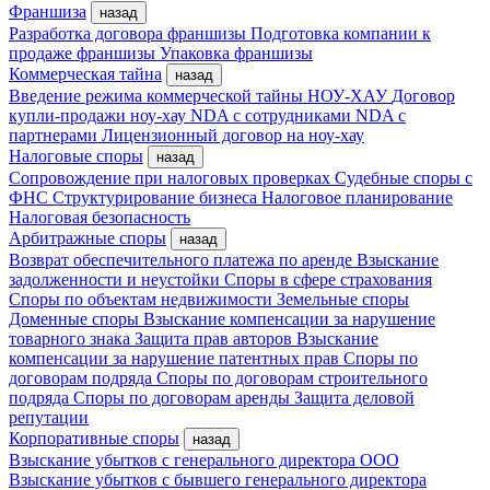
Франшиза
назад
Разработка договора франшизы
Подготовка компании к
продаже франшизы
Упаковка франшизы
Коммерческая тайна
назад
Введение режима коммерческой тайны
НОУ-ХАУ
Договор
купли-продажи ноу-хау
NDA с сотрудниками
NDA с
партнерами
Лицензионный договор на ноу-хау
Налоговые споры
назад
Сопровождение при налоговых проверках
Судебные споры с
ФНС
Структурирование бизнеса
Налоговое планирование
Налоговая безопасность
Арбитражные споры
назад
Возврат обеспечительного платежа по аренде
Взыскание
задолженности и неустойки
Споры в сфере страхования
Споры по объектам недвижимости
Земельные споры
Доменные споры
Взыскание компенсации за нарушение
товарного знака
Защита прав авторов
Взыскание
компенсации за нарушение патентных прав
Споры по
договорам подряда
Споры по договорам строительного
подряда
Споры по договорам аренды
Защита деловой
репутации
Корпоративные споры
назад
Взыскание убытков с генерального директора ООО
Взыскание убытков с бывшего генерального директора