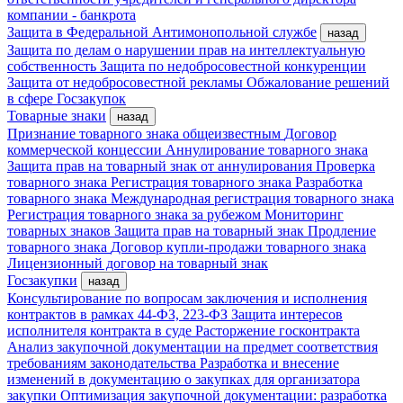
компании - банкрота
Защита в Федеральной Антимонопольной службе
назад
Защита по делам о нарушении прав на интеллектуальную
собственность
Защита по недобросовестной конкуренции
Защита от недобросовестной рекламы
Обжалование решений
в сфере Госзакупок
Товарные знаки
назад
Признание товарного знака общеизвестным
Договор
коммерческой концессии
Аннулирование товарного знака
Защита прав на товарный знак от аннулирования
Проверка
товарного знака
Регистрация товарного знака
Разработка
товарного знака
Международная регистрация товарного знака
Регистрация товарного знака за рубежом
Мониторинг
товарных знаков
Защита прав на товарный знак
Продление
товарного знака
Договор купли-продажи товарного знака
Лицензионный договор на товарный знак
Госзакупки
назад
Консультирование по вопросам заключения и исполнения
контрактов в рамках 44-ФЗ, 223-ФЗ
Защита интересов
исполнителя контракта в суде
Расторжение госконтракта
Анализ закупочной документации на предмет соответствия
требованиям законодательства
Разработка и внесение
изменений в документацию о закупках для организатора
закупки
Оптимизация закупочной документации: разработка