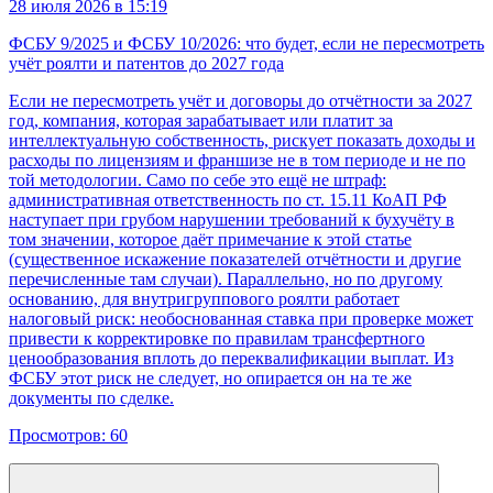
28 июля 2026 в 15:19
ФСБУ 9/2025 и ФСБУ 10/2026: что будет, если не пересмотреть
учёт роялти и патентов до 2027 года
Если не пересмотреть учёт и договоры до отчётности за 2027
год, компания, которая зарабатывает или платит за
интеллектуальную собственность, рискует показать доходы и
расходы по лицензиям и франшизе не в том периоде и не по
той методологии. Само по себе это ещё не штраф:
административная ответственность по ст. 15.11 КоАП РФ
наступает при грубом нарушении требований к бухучёту в
том значении, которое даёт примечание к этой статье
(существенное искажение показателей отчётности и другие
перечисленные там случаи). Параллельно, но по другому
основанию, для внутригруппового роялти работает
налоговый риск: необоснованная ставка при проверке может
привести к корректировке по правилам трансфертного
ценообразования вплоть до переквалификации выплат. Из
ФСБУ этот риск не следует, но опирается он на те же
документы по сделке.
Просмотров:
60