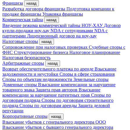
Франшиза
назад
Разработка договора франшизы
Подготовка компании к
продаже франшизы
Упаковка франшизы
Коммерческая тайна
назад
Введение режима коммерческой тайны
НОУ-ХАУ
Договор
купли-продажи ноу-хау
NDA с сотрудниками
NDA с
партнерами
Лицензионный договор на ноу-хау
Налоговые споры
назад
Сопровождение при налоговых проверках
Судебные споры с
ФНС
Структурирование бизнеса
Налоговое планирование
Налоговая безопасность
Арбитражные споры
назад
Возврат обеспечительного платежа по аренде
Взыскание
задолженности и неустойки
Споры в сфере страхования
Споры по объектам недвижимости
Земельные споры
Доменные споры
Взыскание компенсации за нарушение
товарного знака
Защита прав авторов
Взыскание
компенсации за нарушение патентных прав
Споры по
договорам подряда
Споры по договорам строительного
подряда
Споры по договорам аренды
Защита деловой
репутации
Корпоративные споры
назад
Взыскание убытков с генерального директора ООО
Взыскание убытков с бывшего генерального директора