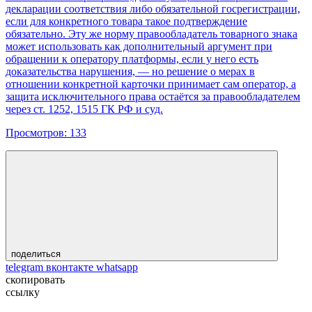
декларации соответствия либо обязательной госрегистрации,
если для конкретного товара такое подтверждение
обязательно. Эту же норму правообладатель товарного знака
может использовать как дополнительный аргумент при
обращении к оператору платформы, если у него есть
доказательства нарушения, — но решение о мерах в
отношении конкретной карточки принимает сам оператор, а
защита исключительного права остаётся за правообладателем
через ст. 1252, 1515 ГК РФ и суд.
Просмотров:
133
поделиться
telegram
вконтакте
whatsapp
скопировать
ссылку