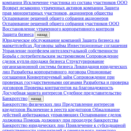
компании
Исключение участника из состава участников ООО
Возврат незаконно утраченных активов компании
Защита
прав миноритарных участников, акционеров общества
Оспаривание решений общего собрания акционеров
Оспаривание решений общего собрания участников ООО
Восстановление утраченного корпоративного контроля
Защита бизнеса
назад
Юридическое обслуживание компаний
Защита бизнеса на
маркетплейсах
Договоры займа
Инвестиционные соглашения
Управление портфелем интеллектуальной собственности
Борьба с потребительским экстремизмом
Сопровождение
сделок купли-продажи бизнеса
Структурирование
организационной системы бизнеса
Ликвидация юридических
лиц
Разработка корпоративного договора
Опционные
соглашения
Конвертируемый займ
Сопровождение при
проверках государственными органами
Разработка и проверка
договоров
Проверка контрагентов на благонадежность
Досудебная защита интересов
Судебное представительство
Банкротство
назад
Банкротство физических лиц
Представление интересов
кредиторов
Включение в реестр кредиторов
Обжалование
действий арбитражных управляющих
Оспаривание сделок
должника
Помощь должнику при процедуре банкротства
Банкротство юридических лиц
Привлечение к субсидиарной
ответственности учредителей и генерального директора