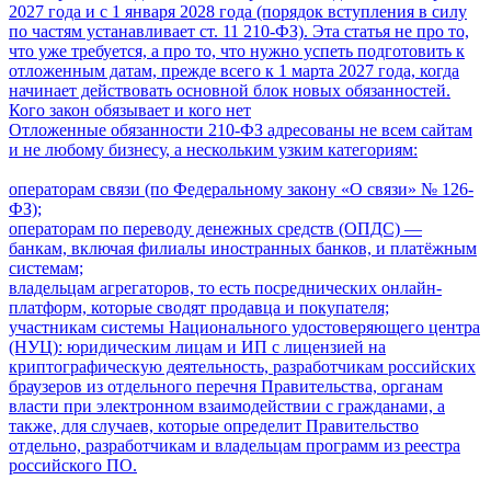
2027 года и с 1 января 2028 года (порядок вступления в силу
по частям устанавливает ст. 11 210-ФЗ). Эта статья не про то,
что уже требуется, а про то, что нужно успеть подготовить к
отложенным датам, прежде всего к 1 марта 2027 года, когда
начинает действовать основной блок новых обязанностей.
Кого закон обязывает и кого нет
Отложенные обязанности 210-ФЗ адресованы не всем сайтам
и не любому бизнесу, а нескольким узким категориям:
операторам связи (по Федеральному закону «О связи» № 126-
ФЗ);
операторам по переводу денежных средств (ОПДС) —
банкам, включая филиалы иностранных банков, и платёжным
системам;
владельцам агрегаторов, то есть посреднических онлайн-
платформ, которые сводят продавца и покупателя;
участникам системы Национального удостоверяющего центра
(НУЦ): юридическим лицам и ИП с лицензией на
криптографическую деятельность, разработчикам российских
браузеров из отдельного перечня Правительства, органам
власти при электронном взаимодействии с гражданами, а
также, для случаев, которые определит Правительство
отдельно, разработчикам и владельцам программ из реестра
российского ПО.