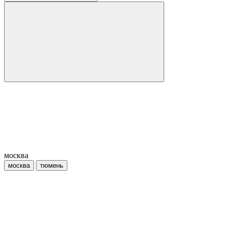
москва
москва
тюмень