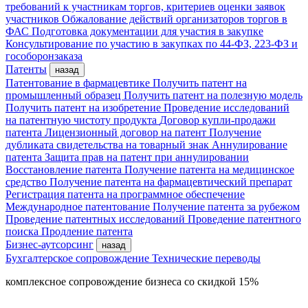
требований к участникам торгов, критериев оценки заявок
участников
Обжалование действий организаторов торгов в
ФАС
Подготовка документации для участия в закупке
Консультирование по участию в закупках по 44-ФЗ, 223-ФЗ и
гособоронзаказа
Патенты
назад
Патентование в фармацевтике
Получить патент на
промышленный образец
Получить патент на полезную модель
Получить патент на изобретение
Проведение исследований
на патентную чистоту продукта
Договор купли-продажи
патента
Лицензионный договор на патент
Получение
дубликата свидетельства на товарный знак
Аннулирование
патента
Защита прав на патент при аннулировании
Восстановление патента
Получение патента на медицинское
средство
Получение патента на фармацевтический препарат
Регистрация патента на программное обеспечение
Международное патентование
Получение патента за рубежом
Проведение патентных исследований
Проведение патентного
поиска
Продление патента
Бизнес-аутсорсинг
назад
Бухгалтерское сопровождение
Технические переводы
комплексное сопровождение бизнеса со скидкой 15%