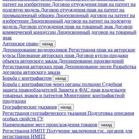
патент на изобретение
Договор отчуждения прав на патент на
полезную модель
Договор отчуждения прав на патент на
промышленный образец
Лицензионный договор на патент на
изобретение
Лицензионный договор на патент на полезную
модель
Договор отчуждения прав на товарный знак
Договор
коммерческой концессии
Лицензионный договор на товарный
знак
Авторское право
назад
Депонирование видеороликов
Регистрация прав на авторские
курсы
Признание авторских прав
Договор купли-продажи
объекта авторского заказа
Депонирование произведений
Регистрация авторских прав
Депонирование песен
Разработка
договора авторского заказа
Борьба с контрафактом
назад
Борьба с контрафактом через органы полиции
Судебная
защита правообладателей
Защита в ФАС прав владельцев
товарных знаков и патентов
Мониторинг контрафактной
продукции
Географические указания
назад
Регистрация географического указания
Подготовка описания
особых свойств ГУ
Наименование мест происхождения товаров
назад
Регистрация НМПТ
Получение заключения гос. органов для
регистрации НМПТ