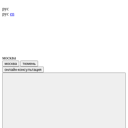
рус
рус
en
москва
москва
тюмень
онлайн-консультация