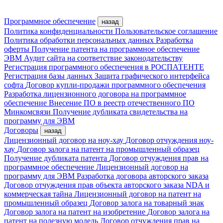
Программное обеспечение
назад
Политика конфиденциальности
Пользовательское соглашение
Политика обработки персональных данных
Разработка
оферты
Получение патента на программное обеспечение
ЭВМ
Аудит сайта на соответствие законодательству
Регистрация программного обеспечения в РОСПАТЕНТЕ
Регистрация базы данных
Защита графического интерфейса
софта
Договор купли-продажи программного обеспечения
Разработка лицензионного договора на программное
обеспечение
Внесение ПО в реестр отечественного ПО
Минкомсвязи
Получение дубликата свидетельства на
программу для ЭВМ
Договоры
назад
Лицензионный договор на ноу-хау
Договор отчуждения ноу-
хау
Договор залога на патент на промышленный образец
Получение дубликата патента
Договор отчуждения прав на
программное обеспечение
Лицензионный договор на
программу для ЭВМ
Разработка договора авторского заказа
Договор отчуждения прав объекта авторского заказа
NDA и
коммерческая тайна
Лицензионный договор на патент на
промышленный образец
Договор залога на товарный знак
Договор залога на патент на изобретение
Договор залога на
патент на полезную модель
Договор отчуждения прав на