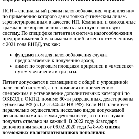
ПСН – специальный режим налогообложения, «привилегии»
по применению которого даны только физическим лицам,
зарегистрированным в качестве ИП. Компании и самозанятые
граждане не вправе использовать льготную налоговую
систему. По специфике патентная система налогообложения
предпринимателей максимально приближена к отмененному
с 2021 года ЕНВД, так как:
фундаментом для налогообложения служит
предполагаемый к получению доход;
лимит по торговым площадям приравнен к «вмененке»
путем увеличения в три раза.
Патент допускается к совмещению с общей и упрощенной
налоговой системой, а полномочия по применению
спецрежима и установление дополнительных категорий по
ОКВЭД и ОКПД, помимо 80-ти разрешенных, делегированы
субъектам РФ (п.1,2 ст.346.43 НК РФ). Если ИП планирует
параллельно осуществлять несколько видов допускаемой
региональными властями деятельности, то патент нужно
получать отдельно на каждый. В 2022 году благодаря
дополнениям закона от 06.02.2020 года № 8-ФЗ
список
возможных налогоплательщиков пополнили
: