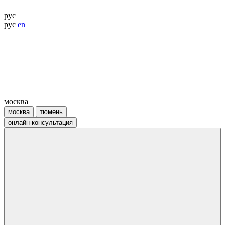
рус
рус
en
москва
москва
тюмень
онлайн-консультация