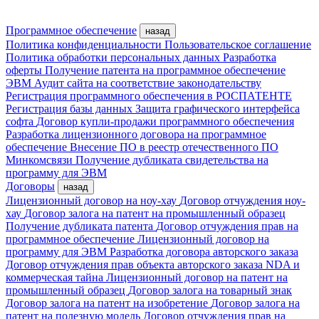
Программное обеспечение
назад
Политика конфиденциальности
Пользовательское соглашение
Политика обработки персональных данных
Разработка
оферты
Получение патента на программное обеспечение
ЭВМ
Аудит сайта на соответствие законодательству
Регистрация программного обеспечения в РОСПАТЕНТЕ
Регистрация базы данных
Защита графического интерфейса
софта
Договор купли-продажи программного обеспечения
Разработка лицензионного договора на программное
обеспечение
Внесение ПО в реестр отечественного ПО
Минкомсвязи
Получение дубликата свидетельства на
программу для ЭВМ
Договоры
назад
Лицензионный договор на ноу-хау
Договор отчуждения ноу-
хау
Договор залога на патент на промышленный образец
Получение дубликата патента
Договор отчуждения прав на
программное обеспечение
Лицензионный договор на
программу для ЭВМ
Разработка договора авторского заказа
Договор отчуждения прав объекта авторского заказа
NDA и
коммерческая тайна
Лицензионный договор на патент на
промышленный образец
Договор залога на товарный знак
Договор залога на патент на изобретение
Договор залога на
патент на полезную модель
Договор отчуждения прав на