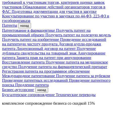
требований к участникам торгов, критериев оценки заявок
участников
Обжалование действий организаторов торгов в
ФАС
Подготовка документации для участия в закупке
Консультирование по участию в закупках по 44-ФЗ, 223-ФЗ и
гособоронзаказа
Патенты
назад
Патентование в фармацевтике
Получить патент на
промышленный образец
Получить патент на полезную модель
Получить патент на изобретение
Проведение исследований
на патентную чистоту продукта
Договор купли-продажи
патента
Лицензионный договор на патент
Получение
дубликата свидетельства на товарный знак
Аннулирование
патента
Защита прав на патент при аннулировании
Восстановление патента
Получение патента на медицинское
средство
Получение патента на фармацевтический препарат
Регистрация патента на программное обеспечение
Международное патентование
Получение патента за рубежом
Проведение патентных исследований
Проведение патентного
поиска
Продление патента
Бизнес-аутсорсинг
назад
Бухгалтерское сопровождение
Технические переводы
комплексное сопровождение бизнеса со скидкой 15%