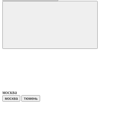
москва
москва
тюмень