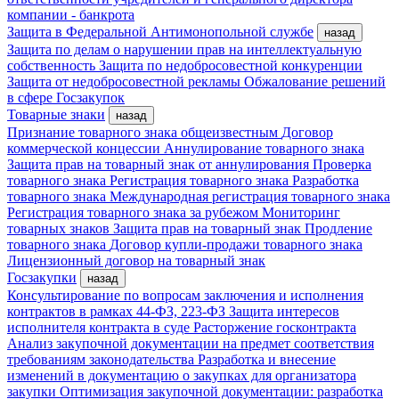
компании - банкрота
Защита в Федеральной Антимонопольной службе
назад
Защита по делам о нарушении прав на интеллектуальную
собственность
Защита по недобросовестной конкуренции
Защита от недобросовестной рекламы
Обжалование решений
в сфере Госзакупок
Товарные знаки
назад
Признание товарного знака общеизвестным
Договор
коммерческой концессии
Аннулирование товарного знака
Защита прав на товарный знак от аннулирования
Проверка
товарного знака
Регистрация товарного знака
Разработка
товарного знака
Международная регистрация товарного знака
Регистрация товарного знака за рубежом
Мониторинг
товарных знаков
Защита прав на товарный знак
Продление
товарного знака
Договор купли-продажи товарного знака
Лицензионный договор на товарный знак
Госзакупки
назад
Консультирование по вопросам заключения и исполнения
контрактов в рамках 44-ФЗ, 223-ФЗ
Защита интересов
исполнителя контракта в суде
Расторжение госконтракта
Анализ закупочной документации на предмет соответствия
требованиям законодательства
Разработка и внесение
изменений в документацию о закупках для организатора
закупки
Оптимизация закупочной документации: разработка