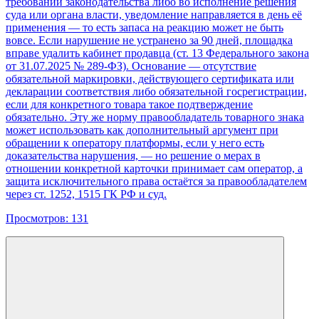
требований законодательства либо во исполнение решения
суда или органа власти, уведомление направляется в день её
применения — то есть запаса на реакцию может не быть
вовсе. Если нарушение не устранено за 90 дней, площадка
вправе удалить кабинет продавца (ст. 13 Федерального закона
от 31.07.2025 № 289-ФЗ). Основание — отсутствие
обязательной маркировки, действующего сертификата или
декларации соответствия либо обязательной госрегистрации,
если для конкретного товара такое подтверждение
обязательно. Эту же норму правообладатель товарного знака
может использовать как дополнительный аргумент при
обращении к оператору платформы, если у него есть
доказательства нарушения, — но решение о мерах в
отношении конкретной карточки принимает сам оператор, а
защита исключительного права остаётся за правообладателем
через ст. 1252, 1515 ГК РФ и суд.
Просмотров:
131