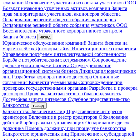
компании
Исключение участника из состава участников ООО
Возврат незаконно утраченных активов компании
Защита
прав миноритарных участников, акционеров общества
Оспаривание решений общего собрания акционеров
Оспаривание решений общего собрания участников ООО
Восстановление утраченного корпоративного контроля
Защита бизнеса
назад
Юридическое обслуживание компаний
Защита бизнеса на
маркетплейсах
Договоры займа
Инвестиционные соглашения
Управление портфелем интеллектуальной собственности
Борьба с потребительским экстремизмом
Сопровождение
сделок купли-продажи бизнеса
Структурирование
организационной системы бизнеса
Ликвидация юридических
лиц
Разработка корпоративного договора
Опционные
соглашения
Конвертируемый займ
Сопровождение при
проверках государственными органами
Разработка и проверка
договоров
Проверка контрагентов на благонадежность
Досудебная защита интересов
Судебное представительство
Банкротство
назад
Банкротство физических лиц
Представление интересов
кредиторов
Включение в реестр кредиторов
Обжалование
действий арбитражных управляющих
Оспаривание сделок
должника
Помощь должнику при процедуре банкротства
Банкротство юридических лиц
Привлечение к субсидиарной
ответственности учредителей и генерального директора