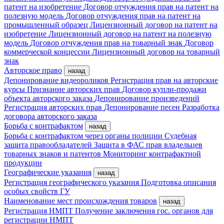
патент на изобретение
Договор отчуждения прав на патент на
полезную модель
Договор отчуждения прав на патент на
промышленный образец
Лицензионный договор на патент на
изобретение
Лицензионный договор на патент на полезную
модель
Договор отчуждения прав на товарный знак
Договор
коммерческой концессии
Лицензионный договор на товарный
знак
Авторское право
назад
Депонирование видеороликов
Регистрация прав на авторские
курсы
Признание авторских прав
Договор купли-продажи
объекта авторского заказа
Депонирование произведений
Регистрация авторских прав
Депонирование песен
Разработка
договора авторского заказа
Борьба с контрафактом
назад
Борьба с контрафактом через органы полиции
Судебная
защита правообладателей
Защита в ФАС прав владельцев
товарных знаков и патентов
Мониторинг контрафактной
продукции
Географические указания
назад
Регистрация географического указания
Подготовка описания
особых свойств ГУ
Наименование мест происхождения товаров
назад
Регистрация НМПТ
Получение заключения гос. органов для
регистрации НМПТ