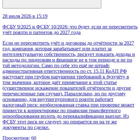
28 июля 2026 в 15:19
ФСБУ 9/2025 и ФСБУ 10/2026: что будет, если не пересмотреть
учёт роялти и патентов до 2027 года
Если не пересмотреть учёт и договоры до отчётности за 2027
год, компания, которая зарабатывает или платит за
интеллектуальную собственность, рискует показать доходы и
расходы по лицензиям и франшизе не в том периоде и не по
той методологии. Само по себе это ещё не штраф:
административная ответственность по ст. 15.11 КоАП РФ
наступает при грубом нарушении требований к бухучёту в
том значении, которое даёт примечание к этой статье
(существенное искажение показателей отчётности и другие
перечисленные там случаи). Параллельно, но по другому
основанию, для внутригруппового роялти работает
налоговый риск: необоснованная ставка при проверке может
привести к корректировке по правилам трансфертного
ценообразования вплоть до переквалификации выплат. Из
ФСБУ этот риск не следует, но опирается он на те же
документы по сделке.
Просмотров:
60