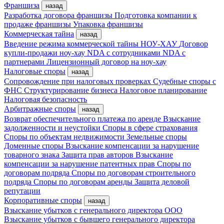
Франшиза
назад
Разработка договора франшизы
Подготовка компании к
продаже франшизы
Упаковка франшизы
Коммерческая тайна
назад
Введение режима коммерческой тайны
НОУ-ХАУ
Договор
купли-продажи ноу-хау
NDA с сотрудниками
NDA с
партнерами
Лицензионный договор на ноу-хау
Налоговые споры
назад
Сопровождение при налоговых проверках
Судебные споры с
ФНС
Структурирование бизнеса
Налоговое планирование
Налоговая безопасность
Арбитражные споры
назад
Возврат обеспечительного платежа по аренде
Взыскание
задолженности и неустойки
Споры в сфере страхования
Споры по объектам недвижимости
Земельные споры
Доменные споры
Взыскание компенсации за нарушение
товарного знака
Защита прав авторов
Взыскание
компенсации за нарушение патентных прав
Споры по
договорам подряда
Споры по договорам строительного
подряда
Споры по договорам аренды
Защита деловой
репутации
Корпоративные споры
назад
Взыскание убытков с генерального директора ООО
Взыскание убытков с бывшего генерального директора