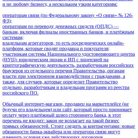
и не любому бизнесу, а нескольким узким категориям:
операторам связи (по Федеральному закону «О связи» № 126-
ФЗ);
операторам по переводу денежных средств (ОПДС) —
банкам, включая филиалы иностранных банков, и платёжным
системам;
владельцам агрегаторов, то есть посреднических онлайн-
платформ, которые сводят продавца и покупателя;
участникам системы Национального удостоверяющего центра
(НУЦ): юридическим лицам и ИП с лицензией на
криптографическую деятельность, разработчикам российских
браузеров из отдельного перечня Правительства, органам
власти при электронном взаимодействии с гражданами, а
также, для случаев, которые определит Правительство
отдельно, разработчикам и владельцам программ из реестра
российского ПО.
Обычный интернет-магазин, продавец на маркетплейсе (не
будучи его владельцем) или сайт, который просто принимает
оплату через платёжный шлюз стороннего банка, в этот
перечень не входит: закон не возлагает на такой бизнес
прямых обязанностей. Стоит следить за контрагентами: новые
обязанности банка-эквайера или оператора связи могут
изменить условия уже действующих договоров.