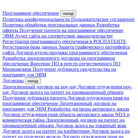
Программное обеспечение
назад
Политика конфиденциальности
Пользовательское соглашение
Политика обработки персональных данных
Разработка
оферты
Получение патента на программное обеспечение
ЭВМ
Аудит сайта на соответствие законодательству
Регистрация программного обеспечения в РОСПАТЕНТЕ
Регистрация базы данных
Защита графического интерфейса
софта
Договор купли-продажи программного обеспечения
Разработка лицензионного договора на программное
обеспечение
Внесение ПО в реестр отечественного ПО
Минкомсвязи
Получение дубликата свидетельства на
программу для ЭВМ
Договоры
назад
Лицензионный договор на ноу-хау
Договор отчуждения ноу-
хау
Договор залога на патент на промышленный образец
Получение дубликата патента
Договор отчуждения прав на
программное обеспечение
Лицензионный договор на
программу для ЭВМ
Разработка договора авторского заказа
Договор отчуждения прав объекта авторского заказа
NDA и
коммерческая тайна
Лицензионный договор на патент на
промышленный образец
Договор залога на товарный знак
Договор залога на патент на изобретение
Договор залога на
патент на полезную модель
Договор отчуждения прав на