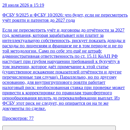
28 июля 2026 в 15:19
ФСБУ 9/2025 и ФСБУ 10/2026: что будет, если не пересмотреть
учёт роялти и патентов до 2027 года
Если не пересмотреть учёт и договоры до отчётности за 2027
год, компания, которая зарабатывает или платит за
интеллектуальную собственность, рискует показать доходы и
расходы по лицензиям и франшизе не в том периоде и не по
той методологии. Само по себе это ещё не штраф:
административная ответственность по ст. 15.11 КоАП РФ
наступает при грубом нарушении требований к бухучёту в
том значении, которое даёт примечание к этой статье
(существенное искажение показателей отчётности и другие
перечисленные там случаи). Параллельно, но по другому
основанию, для внутригруппового роялти работает
налоговый риск: необоснованная ставка при проверке может
привести к корректировке по правилам трансфертного
ценообразования вплоть до переквалификации выплат. Из
ФСБУ этот риск не следует, но опирается он на те же
документы по сделке.
Просмотров:
77