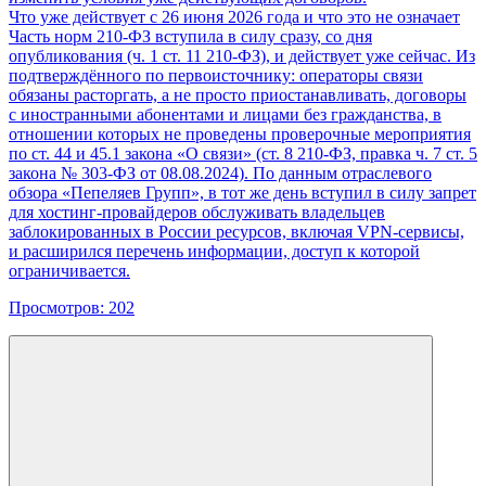
Что уже действует с 26 июня 2026 года и что это не означает
Часть норм 210-ФЗ вступила в силу сразу, со дня
опубликования (ч. 1 ст. 11 210-ФЗ), и действует уже сейчас. Из
подтверждённого по первоисточнику: операторы связи
обязаны расторгать, а не просто приостанавливать, договоры
с иностранными абонентами и лицами без гражданства, в
отношении которых не проведены проверочные мероприятия
по ст. 44 и 45.1 закона «О связи» (ст. 8 210-ФЗ, правка ч. 7 ст. 5
закона № 303-ФЗ от 08.08.2024). По данным отраслевого
обзора «Пепеляев Групп», в тот же день вступил в силу запрет
для хостинг-провайдеров обслуживать владельцев
заблокированных в России ресурсов, включая VPN-сервисы,
и расширился перечень информации, доступ к которой
ограничивается.
Просмотров:
202