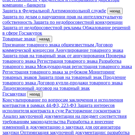
компании - банкрота
Защита в Федеральной Антимонопольной службе
назад
Защита по делам о нарушении прав на интеллектуальную
собственность
Защита по недобросовестной конкуренции
Защита от недобросовестной рекламы
Обжалование решений
в сфере Госзакупок
Товарные знаки
назад
Признание товарного знака общеизвестным
Договор
коммерческой концессии
Аннулирование товарного знака
Защита прав на товарный знак от аннулирования
Проверка
товарного знака
Регистрация товарного знака
Разработка
товарного знака
Международная регистрация товарного знака
Регистрация товарного знака за рубежом
Мониторинг
товарных знаков
Защита прав на товарный знак
Продление
товарного знака
Договор купли-продажи товарного знака
Лицензионный договор на товарный знак
Госзакупки
назад
Консультирование по вопросам заключения и исполнения
контрактов в рамках 44-ФЗ, 223-ФЗ
Защита интересов
исполнителя контракта в суде
Расторжение госконтракта
Анализ закупочной документации на предмет соответствия
требованиям законодательства
Разработка и внесение
изменений в документацию о закупках для организатора
закупки
Оптимизация закупочной документации: разработка