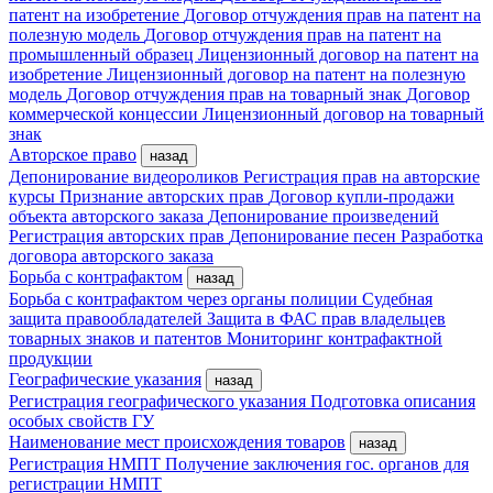
патент на изобретение
Договор отчуждения прав на патент на
полезную модель
Договор отчуждения прав на патент на
промышленный образец
Лицензионный договор на патент на
изобретение
Лицензионный договор на патент на полезную
модель
Договор отчуждения прав на товарный знак
Договор
коммерческой концессии
Лицензионный договор на товарный
знак
Авторское право
назад
Депонирование видеороликов
Регистрация прав на авторские
курсы
Признание авторских прав
Договор купли-продажи
объекта авторского заказа
Депонирование произведений
Регистрация авторских прав
Депонирование песен
Разработка
договора авторского заказа
Борьба с контрафактом
назад
Борьба с контрафактом через органы полиции
Судебная
защита правообладателей
Защита в ФАС прав владельцев
товарных знаков и патентов
Мониторинг контрафактной
продукции
Географические указания
назад
Регистрация географического указания
Подготовка описания
особых свойств ГУ
Наименование мест происхождения товаров
назад
Регистрация НМПТ
Получение заключения гос. органов для
регистрации НМПТ