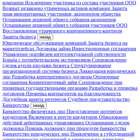
компании
Исключение участника из состава участников ООО
Возврат незаконно утраченных активов компании
Защита
прав миноритарных участников, акционеров общества
Оспаривание решений общего собрания акционеров
Оспаривание решений общего собрания участников ООО
Восстановление утраченного корпоративного контроля
Защита бизнеса
назад
Юридическое обслуживание компаний
Защита бизнеса на
маркетплейсах
Договоры займа
Инвестиционные соглашения
Управление портфелем интеллектуальной собственности
Борьба с потребительским экстремизмом
Сопровождение
сделок купли-продажи бизнеса
Структурирование
организационной системы бизнеса
Ликвидация юридических
лиц
Разработка корпоративного договора
Опционные
соглашения
Конвертируемый займ
Сопровождение при
проверках государственными органами
Разработка и проверка
договоров
Проверка контрагентов на благонадежность
Досудебная защита интересов
Судебное представительство
Банкротство
назад
Банкротство физических лиц
Представление интересов
кредиторов
Включение в реестр кредиторов
Обжалование
действий арбитражных управляющих
Оспаривание сделок
должника
Помощь должнику при процедуре банкротства
Банкротство юридических лиц
Привлечение к субсидиарной
ответственности учредителей и генерального директора