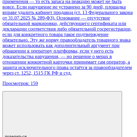
применения — то есть запаса на реакцию может не быть
вовсе. Если нарушение не устранено за 90 дней, площадка
вправе удалить кабинет продавца (ст. 13 Федерального закона
от 31.07.2025 № 289-ФЗ). Основание — отсутствие
обязательной маркировки, действующего сертификата или
декларации соответствия либо обязательной госрегистрации,
если для конкретного товара такое подтверждение
обязательно. Эту же норму правообладатель товарного знака
может использовать как дополнительный аргумент при
обращении к оператору платформы, если у него есть
доказательства нарушения, — но решение о мерах в
отношении конкретной карточки принимает сам оператор, а
защита исключительного права остаётся за правообладателем
через ст. 1252, 1515 ГК РФ и суд.
Просмотров:
159
поделиться