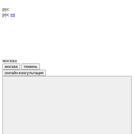
рус
рус
en
москва
москва
тюмень
онлайн-консультация