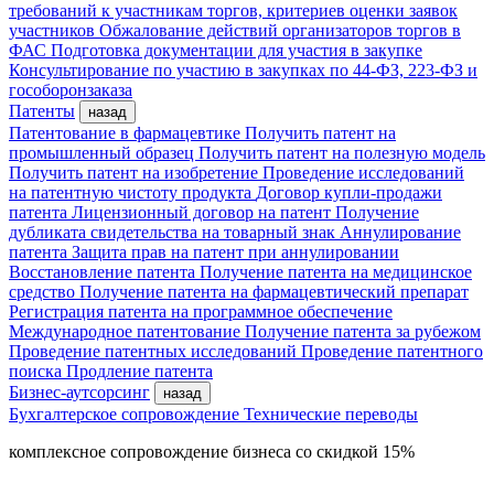
требований к участникам торгов, критериев оценки заявок
участников
Обжалование действий организаторов торгов в
ФАС
Подготовка документации для участия в закупке
Консультирование по участию в закупках по 44-ФЗ, 223-ФЗ и
гособоронзаказа
Патенты
назад
Патентование в фармацевтике
Получить патент на
промышленный образец
Получить патент на полезную модель
Получить патент на изобретение
Проведение исследований
на патентную чистоту продукта
Договор купли-продажи
патента
Лицензионный договор на патент
Получение
дубликата свидетельства на товарный знак
Аннулирование
патента
Защита прав на патент при аннулировании
Восстановление патента
Получение патента на медицинское
средство
Получение патента на фармацевтический препарат
Регистрация патента на программное обеспечение
Международное патентование
Получение патента за рубежом
Проведение патентных исследований
Проведение патентного
поиска
Продление патента
Бизнес-аутсорсинг
назад
Бухгалтерское сопровождение
Технические переводы
комплексное сопровождение бизнеса со скидкой 15%