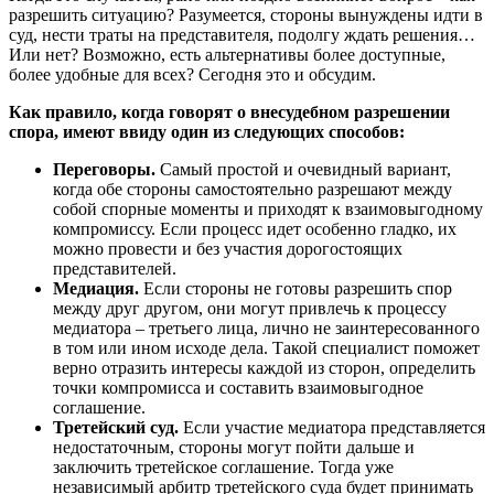
разрешить ситуацию? Разумеется, стороны вынуждены идти в
суд, нести траты на представителя, подолгу ждать решения…
Или нет? Возможно, есть альтернативы более доступные,
более удобные для всех? Сегодня это и обсудим.
Как правило, когда говорят о внесудебном разрешении
спора, имеют ввиду один из следующих способов:
Переговоры.
Самый простой и очевидный вариант,
когда обе стороны самостоятельно разрешают между
собой спорные моменты и приходят к взаимовыгодному
компромиссу. Если процесс идет особенно гладко, их
можно провести и без участия дорогостоящих
представителей.
Медиация.
Если стороны не готовы разрешить спор
между друг другом, они могут привлечь к процессу
медиатора – третьего лица, лично не заинтересованного
в том или ином исходе дела. Такой специалист поможет
верно отразить интересы каждой из сторон, определить
точки компромисса и составить взаимовыгодное
соглашение.
Третейский суд.
Если участие медиатора представляется
недостаточным, стороны могут пойти дальше и
заключить третейское соглашение. Тогда уже
независимый арбитр третейского суда будет принимать