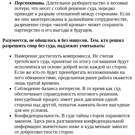
Перспективы.
Длительное разбирательство и весомые
потери, что несет с собой решение суда, нередко
приводят к разрыву отношений между сторонами. Если
же они заинтересованы в дальнейшем сотрудничестве,
разрешение спора «малой кровью» может сохранить
партнерство и его выгоды в будущем.
Разумеется, не обошлось и без минусов. Тем, кто решил
разрешить спор без суда, надлежит учитывать:
Намерение достигнуть компромисса. Не считая
третейского суда, принятые по итогу соглашения будут
исполняться на основе доброй воли каждой из сторон.
Если же кто-то будет пренебрегать возложенными на
него обязанностями, проделанная ранее работа окажется
лишь тратой времени.
Соблюдение баланса интересов. В то время как суд
обеспечивает справедливость итогового решения,
внесудебный процесс имеет риск давления одной
стороны над другой, попыток навязать более выгодные
для нее условия.
Конфиденциальность. В суде тайны сторон охраняются
законом. Здесь риск разглашения конфиденциальной
информации значительно ниже и куда меньше зависит
от добросовестности сторон.