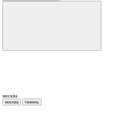
москва
москва
тюмень