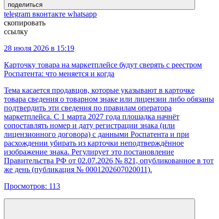
поделиться
telegram
вконтакте
whatsapp
скопировать
ссылку
28 июля 2026 в 15:19
Карточку товара на маркетплейсе будут сверять с реестром
Роспатента: что меняется и когда
Тема касается продавцов, которые указывают в карточке
товара сведения о товарном знаке или лицензии либо обязаны
подтвердить эти сведения по правилам оператора
маркетплейса. С 1 марта 2027 года площадка начнёт
сопоставлять номер и дату регистрации знака (или
лицензионного договора) с данными Роспатента и при
расхождении убирать из карточки неподтверждённое
изображение знака. Регулирует это постановление
Правительства РФ от 02.07.2026 № 821, опубликованное в тот
же день (публикация № 0001202607020011).
Просмотров:
113