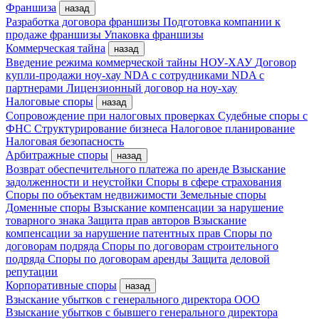
Франшиза
назад
Разработка договора франшизы
Подготовка компании к
продаже франшизы
Упаковка франшизы
Коммерческая тайна
назад
Введение режима коммерческой тайны
НОУ-ХАУ
Договор
купли-продажи ноу-хау
NDA с сотрудниками
NDA с
партнерами
Лицензионный договор на ноу-хау
Налоговые споры
назад
Сопровождение при налоговых проверках
Судебные споры с
ФНС
Структурирование бизнеса
Налоговое планирование
Налоговая безопасность
Арбитражные споры
назад
Возврат обеспечительного платежа по аренде
Взыскание
задолженности и неустойки
Споры в сфере страхования
Споры по объектам недвижимости
Земельные споры
Доменные споры
Взыскание компенсации за нарушение
товарного знака
Защита прав авторов
Взыскание
компенсации за нарушение патентных прав
Споры по
договорам подряда
Споры по договорам строительного
подряда
Споры по договорам аренды
Защита деловой
репутации
Корпоративные споры
назад
Взыскание убытков с генерального директора ООО
Взыскание убытков с бывшего генерального директора