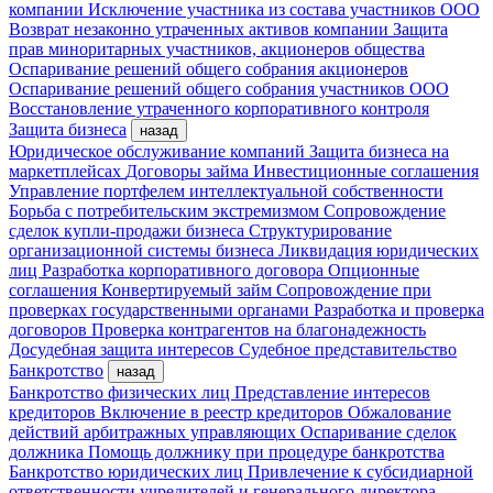
компании
Исключение участника из состава участников ООО
Возврат незаконно утраченных активов компании
Защита
прав миноритарных участников, акционеров общества
Оспаривание решений общего собрания акционеров
Оспаривание решений общего собрания участников ООО
Восстановление утраченного корпоративного контроля
Защита бизнеса
назад
Юридическое обслуживание компаний
Защита бизнеса на
маркетплейсах
Договоры займа
Инвестиционные соглашения
Управление портфелем интеллектуальной собственности
Борьба с потребительским экстремизмом
Сопровождение
сделок купли-продажи бизнеса
Структурирование
организационной системы бизнеса
Ликвидация юридических
лиц
Разработка корпоративного договора
Опционные
соглашения
Конвертируемый займ
Сопровождение при
проверках государственными органами
Разработка и проверка
договоров
Проверка контрагентов на благонадежность
Досудебная защита интересов
Судебное представительство
Банкротство
назад
Банкротство физических лиц
Представление интересов
кредиторов
Включение в реестр кредиторов
Обжалование
действий арбитражных управляющих
Оспаривание сделок
должника
Помощь должнику при процедуре банкротства
Банкротство юридических лиц
Привлечение к субсидиарной
ответственности учредителей и генерального директора