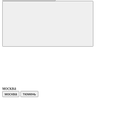
москва
москва
тюмень