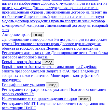
патент на изобретение
Договор отчуждения прав на патент на
полезную модель
Договор отчуждения прав на патент на
промышленный образец
Лицензионный договор на патент на
изобретение
Лицензионный договор на патент на полезную
модель
Договор отчуждения прав на товарный знак
Договор
коммерческой концессии
Лицензионный договор на товарный
знак
Авторское право
назад
Депонирование видеороликов
Регистрация прав на авторские
курсы
Признание авторских прав
Договор купли-продажи
объекта авторского заказа
Депонирование произведений
Регистрация авторских прав
Депонирование песен
Разработка
договора авторского заказа
Борьба с контрафактом
назад
Борьба с контрафактом через органы полиции
Судебная
защита правообладателей
Защита в ФАС прав владельцев
товарных знаков и патентов
Мониторинг контрафактной
продукции
Географические указания
назад
Регистрация географического указания
Подготовка описания
особых свойств ГУ
Наименование мест происхождения товаров
назад
Регистрация НМПТ
Получение заключения гос. органов для
регистрации НМПТ