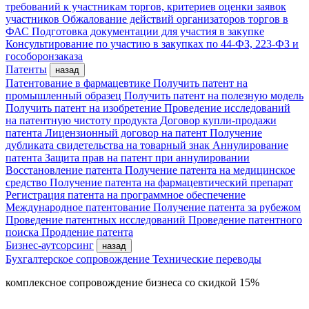
требований к участникам торгов, критериев оценки заявок
участников
Обжалование действий организаторов торгов в
ФАС
Подготовка документации для участия в закупке
Консультирование по участию в закупках по 44-ФЗ, 223-ФЗ и
гособоронзаказа
Патенты
назад
Патентование в фармацевтике
Получить патент на
промышленный образец
Получить патент на полезную модель
Получить патент на изобретение
Проведение исследований
на патентную чистоту продукта
Договор купли-продажи
патента
Лицензионный договор на патент
Получение
дубликата свидетельства на товарный знак
Аннулирование
патента
Защита прав на патент при аннулировании
Восстановление патента
Получение патента на медицинское
средство
Получение патента на фармацевтический препарат
Регистрация патента на программное обеспечение
Международное патентование
Получение патента за рубежом
Проведение патентных исследований
Проведение патентного
поиска
Продление патента
Бизнес-аутсорсинг
назад
Бухгалтерское сопровождение
Технические переводы
комплексное сопровождение бизнеса со скидкой 15%