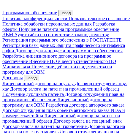
Программное обеспечение
назад
Политика конфиденциальности
Пользовательское соглашение
Политика обработки персональных данных
Разработка
оферты
Получение патента на программное обеспечение
ЭВМ
Аудит сайта на соответствие законодательству
Регистрация программного обеспечения в РОСПАТЕНТЕ
Регистрация базы данных
Защита графического интерфейса
софта
Договор купли-продажи программного обеспечения
Разработка лицензионного договора на программное
обеспечение
Внесение ПО в реестр отечественного ПО
Минкомсвязи
Получение дубликата свидетельства на
программу для ЭВМ
Договоры
назад
Лицензионный договор на ноу-хау
Договор отчуждения ноу-
хау
Договор залога на патент на промышленный образец
Получение дубликата патента
Договор отчуждения прав на
программное обеспечение
Лицензионный договор на
программу для ЭВМ
Разработка договора авторского заказа
Договор отчуждения прав объекта авторского заказа
NDA и
коммерческая тайна
Лицензионный договор на патент на
промышленный образец
Договор залога на товарный знак
Договор залога на патент на изобретение
Договор залога на
патент на полезную модель
Договор отчуждения прав на