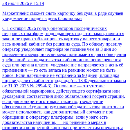
28 июля 2026 в 15:19
Маркетплейс сможет снять карточку без суда: в ряде случаев
уведомление придёт в день блокировки
С 1 октября 2026 года у операторов посреднических
цифровых платформ, подпадающих под этот закон, появится
законное право заблокировать карточку вашего товара или
весь личный кабинет без решения суда. По общему правилу
оператор уведомляет партнёра не позднее чем за 3 дня до
применения меры, но если мера принимается для соблюдения
требований законодательства либо во исполнение решения
суда или органа власти, уведомление направляется в день её
применения — то есть запаса на реакцию может не быть
вовсе. Если нарушение не устранено за 90 дней, площадка
вправе удалить кабинет продавца (ст. 13 Федерального закона
от 31.07.2025 № 289-ФЗ). Основание — отсутствие
обязательной маркировки, действующего сертификата или
декларации соответствия либо обязательной госрегистрации,
если для конкретного товара такое подтверждение
обязательно. Эту же норму правообладатель товарного знака
может использовать как дополнительный аргумент при
обращении к оператору платформы, если у него есть
доказательства нарушения, — но решение о мерах в
отношении конкретной карточки принимает сам оператор, а