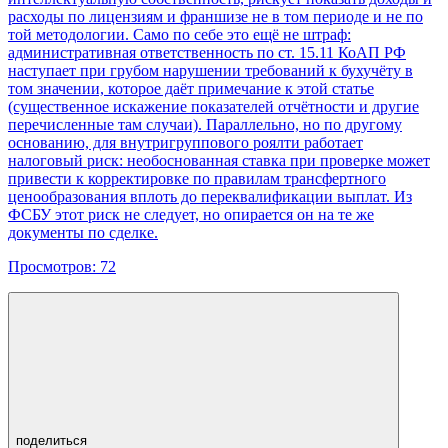
расходы по лицензиям и франшизе не в том периоде и не по
той методологии. Само по себе это ещё не штраф:
административная ответственность по ст. 15.11 КоАП РФ
наступает при грубом нарушении требований к бухучёту в
том значении, которое даёт примечание к этой статье
(существенное искажение показателей отчётности и другие
перечисленные там случаи). Параллельно, но по другому
основанию, для внутригруппового роялти работает
налоговый риск: необоснованная ставка при проверке может
привести к корректировке по правилам трансфертного
ценообразования вплоть до переквалификации выплат. Из
ФСБУ этот риск не следует, но опирается он на те же
документы по сделке.
Просмотров:
72
поделиться