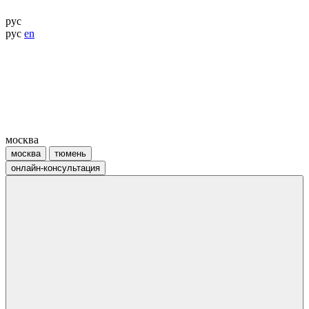
рус
рус
en
москва
москва
тюмень
онлайн-консультация