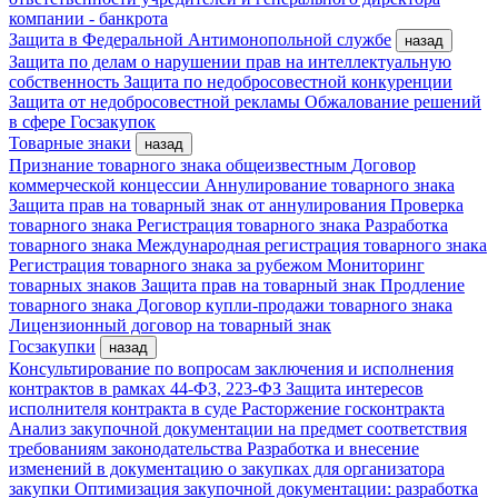
компании - банкрота
Защита в Федеральной Антимонопольной службе
назад
Защита по делам о нарушении прав на интеллектуальную
собственность
Защита по недобросовестной конкуренции
Защита от недобросовестной рекламы
Обжалование решений
в сфере Госзакупок
Товарные знаки
назад
Признание товарного знака общеизвестным
Договор
коммерческой концессии
Аннулирование товарного знака
Защита прав на товарный знак от аннулирования
Проверка
товарного знака
Регистрация товарного знака
Разработка
товарного знака
Международная регистрация товарного знака
Регистрация товарного знака за рубежом
Мониторинг
товарных знаков
Защита прав на товарный знак
Продление
товарного знака
Договор купли-продажи товарного знака
Лицензионный договор на товарный знак
Госзакупки
назад
Консультирование по вопросам заключения и исполнения
контрактов в рамках 44-ФЗ, 223-ФЗ
Защита интересов
исполнителя контракта в суде
Расторжение госконтракта
Анализ закупочной документации на предмет соответствия
требованиям законодательства
Разработка и внесение
изменений в документацию о закупках для организатора
закупки
Оптимизация закупочной документации: разработка