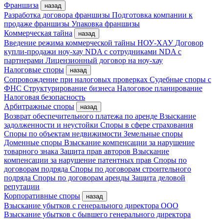
Франшиза
назад
Разработка договора франшизы
Подготовка компании к
продаже франшизы
Упаковка франшизы
Коммерческая тайна
назад
Введение режима коммерческой тайны
НОУ-ХАУ
Договор
купли-продажи ноу-хау
NDA с сотрудниками
NDA с
партнерами
Лицензионный договор на ноу-хау
Налоговые споры
назад
Сопровождение при налоговых проверках
Судебные споры с
ФНС
Структурирование бизнеса
Налоговое планирование
Налоговая безопасность
Арбитражные споры
назад
Возврат обеспечительного платежа по аренде
Взыскание
задолженности и неустойки
Споры в сфере страхования
Споры по объектам недвижимости
Земельные споры
Доменные споры
Взыскание компенсации за нарушение
товарного знака
Защита прав авторов
Взыскание
компенсации за нарушение патентных прав
Споры по
договорам подряда
Споры по договорам строительного
подряда
Споры по договорам аренды
Защита деловой
репутации
Корпоративные споры
назад
Взыскание убытков с генерального директора ООО
Взыскание убытков с бывшего генерального директора